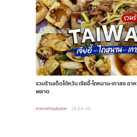
รวมร้านเด็ดไต้หวัน เจียอี้-ไถหนาน-เกาสง อาหา
พลาด
อาหารต่างประเทศ
18 มี.ค. 69