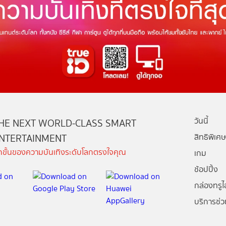
วันนี้
HE NEXT WORLD-CLASS SMART
NTERTAINMENT
สิทธิพิเศษ
ีกขั้นของความบันเทิงระดับโลกตรงใจคุณ
เกม
ช้อปปิ้ง
กล่องทรูไอ
บริการช่ว