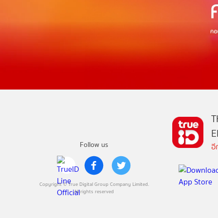
T
E
Follow us
อ
Copyright © True Digital Group Company Limited.
All rights reserved