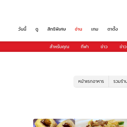
วันนี้
ดู
สิทธิพิเศษ
อ่าน
เกม
ตาตั้ง
สำหรับคุณ
กีฬา
ข่าว
ข่าว
หน้าแรกอาหาร
รวมร้า