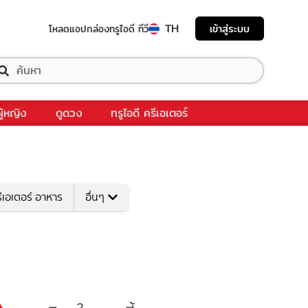
TH
เข้าสู่ระบบ
โหลดแอป
กล่องทรูไอดี ทีวี
ผู้หญิง
ดูดวง
ทรูไอดี ครีเอเตอร์
ีเอเตอร์ อาหาร
อื่นๆ