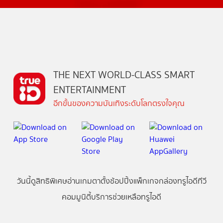
THE NEXT WORLD-CLASS SMART
ENTERTAINMENT
อีกขั้นของความบันเทิงระดับโลกตรงใจคุณ
วันนี้
ดู
สิทธิพิเศษ
อ่าน
เกม
ตาตั้ง
ช้อปปิ้ง
แพ็กเกจ
กล่องทรูไอดีทีวี
คอมมูนิตี้
บริการช่วยเหลือทรูไอดี