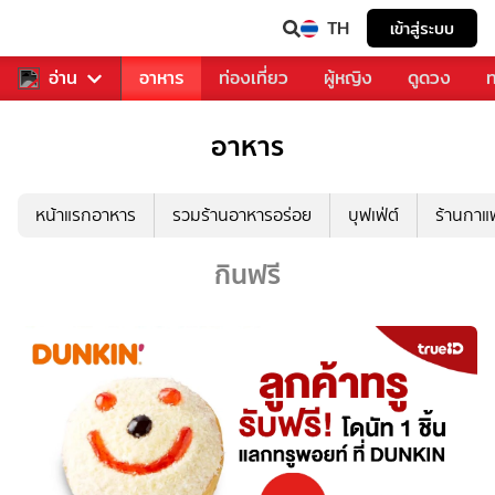
TH
เข้าสู่ระบบ
สารวงการเพลง
อ่าน
อาหาร
ท่องเที่ยว
ผู้หญิง
ดูดวง
ท
อาหาร
หน้าแรกอาหาร
รวมร้านอาหารอร่อย
บุฟเฟ่ต์
ร้านกา
กินฟรี