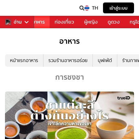
TH
เข้าสู่ระบบ
วงการเพลง
อ่าน
อาหาร
ท่องเที่ยว
ผู้หญิง
ดูดวง
ทรูไ
อาหาร
หน้าแรกอาหาร
รวมร้านอาหารอร่อย
บุฟเฟ่ต์
ร้านกา
การชงชา