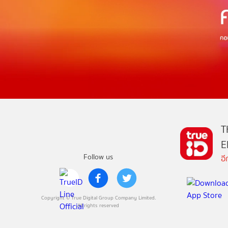
T
E
Follow us
อ
Copyright © True Digital Group Company Limited.
All rights reserved