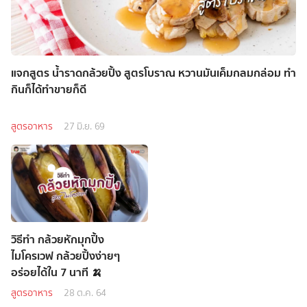
แจกสูตร น้ำราดกล้วยปิ้ง สูตรโบราณ หวานมันเค็มกลมกล่อม ทำ
กินก็ได้ทำขายก็ดี
สูตรอาหาร
27 มิ.ย. 69
วิธีทำ กล้วยหักมุกปิ้ง
ไมโครเวฟ กล้วยปิ้งง่ายๆ
อร่อยได้ใน 7 นาที 🍌
สูตรอาหาร
28 ต.ค. 64