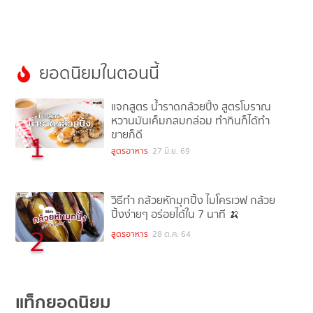
ยอดนิยมในตอนนี้
แจกสูตร น้ำราดกล้วยปิ้ง สูตรโบราณ
หวานมันเค็มกลมกล่อม ทำกินก็ได้ทำ
ขายก็ดี
1
สูตรอาหาร
27 มิ.ย. 69
วิธีทำ กล้วยหักมุกปิ้ง ไมโครเวฟ กล้วย
ปิ้งง่ายๆ อร่อยได้ใน 7 นาที 🍌
2
สูตรอาหาร
28 ต.ค. 64
แท็กยอดนิยม