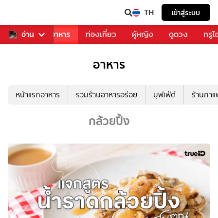
TH
เข้าสู่ระบบ
วงการเพลง
อ่าน
อาหาร
ท่องเที่ยว
ผู้หญิง
ดูดวง
ทรูไ
อาหาร
หน้าแรกอาหาร
รวมร้านอาหารอร่อย
บุฟเฟ่ต์
ร้านกา
กล้วยปิ้ง