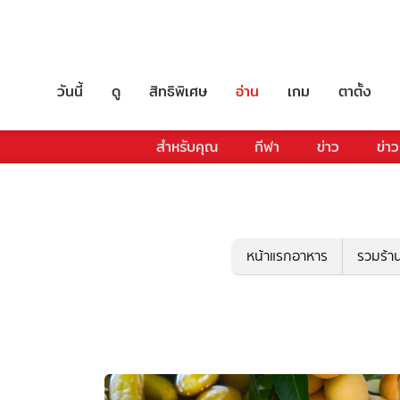
วันนี้
ดู
สิทธิพิเศษ
อ่าน
เกม
ตาตั้ง
สำหรับคุณ
กีฬา
ข่าว
ข่าว
หน้าแรกอาหาร
รวมร้า