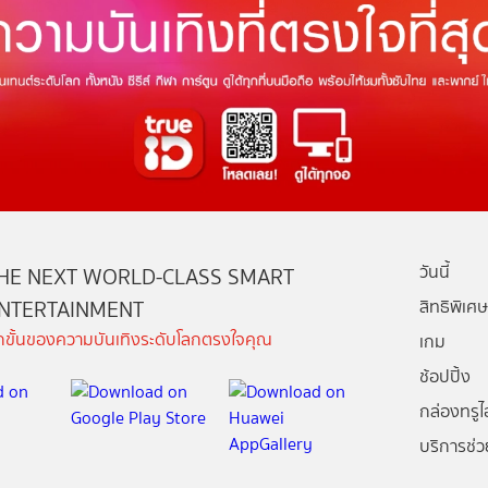
วันนี้
HE NEXT WORLD-CLASS SMART
NTERTAINMENT
สิทธิพิเศษ
ีกขั้นของความบันเทิงระดับโลกตรงใจคุณ
เกม
ช้อปปิ้ง
กล่องทรูไอ
บริการช่ว