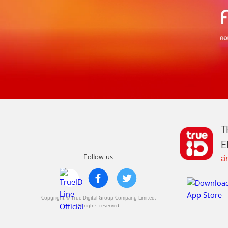
T
E
Follow us
อ
Copyright © True Digital Group Company Limited.
All rights reserved