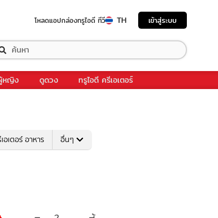
TH
เข้าสู่ระบบ
โหลดแอป
กล่องทรูไอดี ทีวี
ผู้หญิง
ดูดวง
ทรูไอดี ครีเอเตอร์
ีเอเตอร์ อาหาร
อื่นๆ