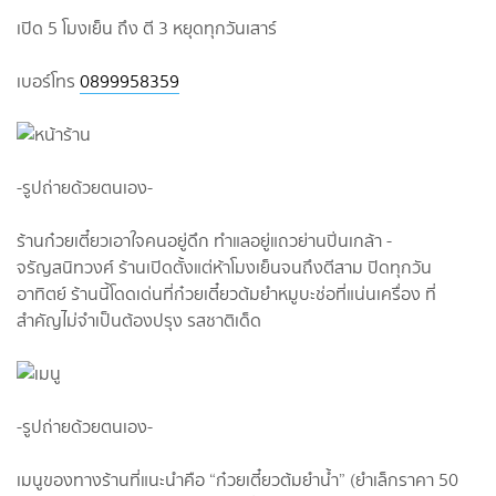
เปิด 5 โมงเย็น ถึง ตี 3 หยุดทุกวันเสาร์
เบอร์โทร
0899958359
-รูปถ่ายด้วยตนเอง-
ร้านก๋วยเตี๋ยวเอาใจคนอยู่ดึก ทำแลอยู่แถวย่านปิ่นเกล้า -
จรัญสนิทวงศ์ ร้านเปิดตั้งแต่ห้าโมงเย็นจนถึงตีสาม ปิดทุกวัน
อาทิตย์ ร้านนี้โดดเด่นที่ก๋วยเตี๋ยวต้มยำหมูบะช่อที่แน่นเครื่อง ที่
สำคัญไม่จำเป็นต้องปรุง รสชาติเด็ด
-รูปถ่ายด้วยตนเอง-
เมนูของทางร้านที่แนะนำคือ “ก๋วยเตี๋ยวต้มยำน้ำ” (ยำเล็กราคา 50