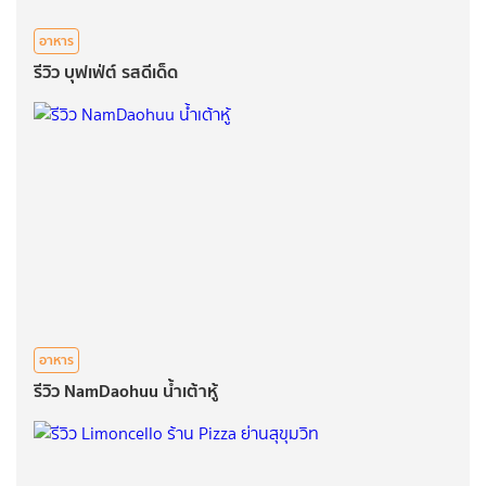
อาหาร
รีวิว บุฟเฟ่ต์ รสดีเด็ด
อาหาร
รีวิว NamDaohuu น้ำเต้าหู้