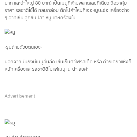
บาท และยำใหญ่ 80 บาท) เป็นเมนูที่ห้ามพลาดเลยทีเดียว ถือว่าคุ้ม
ราคา รสชาติใช้ได้ กลมกล่อม ตักไปคำไหนก็เจอหมูบะช่อ เครื่องต่าง
ๆ อาทิเช่น ลูกชิ้นปลา หมู และเครื่องใน
-รูปถ่ายด้วยตนเอง-
นอกจากนั้นยังมีเมนูอื่นอีก เช่นเย็นตาโฟรสเด็ด หรือ ก๋วยเตี๋ยวแห้งก็
หนักเครื่องและรสชาติดีไม่แพ้เมนูแนะนำเลยค่ะ
Advertisement