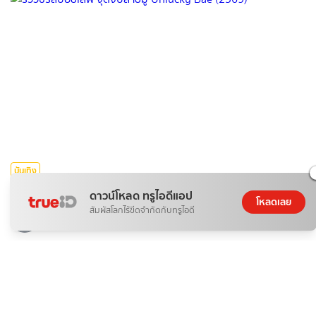
บันเทิง
รีวิวซีรีส์บอยเลิฟ จุดจีบสายมู Unlucky Bae (2569)
ดาวน์โหลด ทรูไอดีแอป
โหลดเลย
สัมผัสโลกไร้ขีดจำกัดกับทรูไอดี
080*******
08 ส.ค. 2026