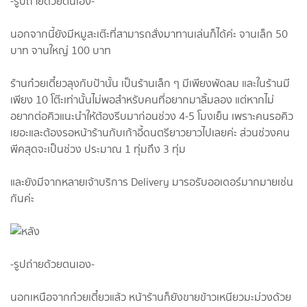
-รูปถ่ายด้วยตนเอง-
นอกจากนี้ยังมีหมูสะเต๊ะที่สามารถสั่งมาทานเล่นก็ได้ค่ะ จานเล็ก 50
บาท จานใหญ่ 100 บาท
ร้านก๋วยเตี๋ยวลุงกับป้านั้น เป็นร้านเล็ก ๆ มีเพียงพัดลม และในร้านมี
เพียง 10 โต๊ะเท่านั้นไม่พอสำหรับคนที่อยากมาลิ้มลอง แต่หากไม่
อยากต่อคิวแนะนำให้ต้องรีบมาก่อนช่วง 4-5 โมงเย็น เพราะคนรอคิว
เยอะและต้องรอหน้าร้านกับเก้าอี้ดนตรียาวยาวไปเลยค่ะ ส่วนช่วงคน
พีคสุดจะเป็นช่วง ประมาณ 1 ทุ่มถึง 3 ทุ่ม
และยังมีจากหลายเจ้าบริการ Delivery มารอรับออเดอร์มากมายเช่น
กันค่ะ
-รูปถ่ายด้วยตนเอง-
นอกเหนือจากก๋วยเตี๋ยวแล้ว หน้าร้านก็ยังขายข้าวเหนียวมะม่วงด้วย