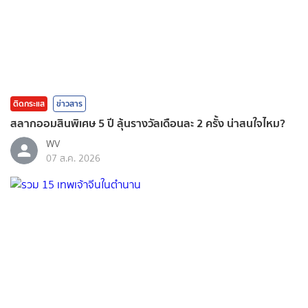
ติดกระแส
ข่าวสาร
สลากออมสินพิเศษ 5 ปี ลุ้นรางวัลเดือนละ 2 ครั้ง น่าสนใจไหม?
WV
07 ส.ค. 2026