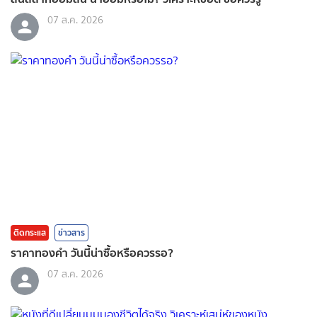
07 ส.ค. 2026
ติดกระแส
ข่าวสาร
ราคาทองคํา วันนี้น่าซื้อหรือควรรอ?
07 ส.ค. 2026