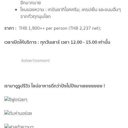
อีกมากมาย
โซนของหวาน : เทปันยากิไอศครีม, เครปเย็น และขนมอื่นๆ
จากทั่วทุกมุมโลก
ราคา :
THB 1,900++ per person (THB 2,237 net);
เวลาเปิดให้บริการ : ทุกวันเสาร์ เวลา 12.00 - 15.00 เท่านั้น
Advertisement
เรามาดูรูปรีวิว ไลน์อาหารดีกว่าปังไม่ปังมาเลยยยยยย !