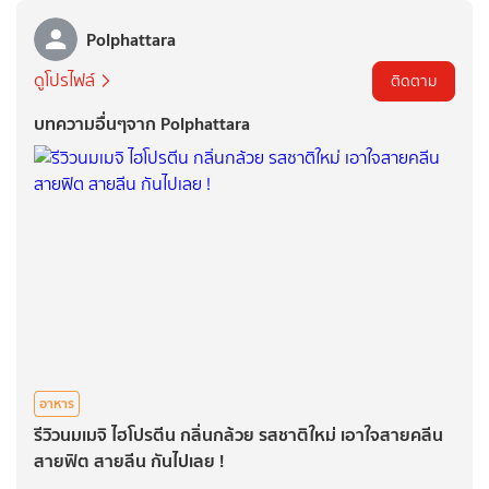
Polphattara
ดูโปรไฟล์
ติดตาม
บทความอื่นๆจาก Polphattara
อาหาร
รีวิวนมเมจิ ไฮโปรตีน กลิ่นกล้วย รสชาติใหม่ เอาใจสายคลีน
สายฟิต สายลีน กันไปเลย !