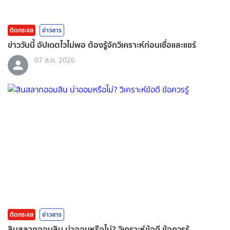
ติดกระแส
ข่าวสาร
ข่าววันนี้ อัปเดตไวไม่พอ ต้องรู้จักวิเคราะห์ก่อนเชื่อและแชร์
07 ส.ค. 2026
ติดกระแส
ข่าวสาร
สินสลากออมสิน น่าออมหรือไม่? วิเคราะห์ข้อดี ข้อควรรู้