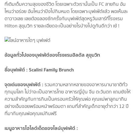
ที่เติมเต็มความสุขของชีวิต โดยเฉพาะตัวเรานั้นเป็น FC สายกิน อัน
ไหนว่าอร่อย อันไหนว่าปังไปกินหมด โดยเฉพาะบุฟเฟ่ต์แล้ว พอเห็นละ
ตาวาวเลย เลยต้องลองซักครั้งกับบุฟเฟ่ต์สุดหรูวันเสาร์ที่โรงแรม
Hilton สุขุมวิท รายละเอียดจะเป็นอย่างไรบ้างไปดูกันดีกว่า เย้ !
ข้อมูลทั่วไปของบุฟเฟ่ต์ของโรงแรมฮิลตัล สุขุมวิท
ชื่อบุฟเฟ่ต์ : Scalini Family Brunch
จุดเด่นของบุฟเฟ่ต์ :
รวมความหลากหลายของอาหารนานาชาติทั่ว
ทุกมุมโลก ไม่ว่าจะเป็นอาหารไทย อาหารญี่ปุ่น จีน ตะวันตก แถมยังให้
ความสำคัญกับการกินเป็นครอบครัวให้คุณพ่อ คุณแม่พาลูกมากิน
อย่างเอ็นจอยพร้อมหน้าพร้อมตา แถมที่สำคัญเด็กอายุต่ำกว่า 12 ปี
ที่มากับคุณพ่อคุณแม่กินฟรี
เมนูอาหารไฮไลต์เด็ดของไลน์บุฟเฟ่ต์ :