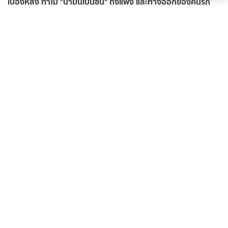
เบื้องหลัง ทำไม "น้ำมันเบนซิน" ถึงแพง และทางออกของคนรัก
รถ?
ดอกไม้กับสายน้ำ
07 ส.ค. 2026
บันเทิง
ป้ายยา เสียงกระซิบสีแดงฉาน นวนิยายสืบสวนสัญชาติญี่ปุ่น
07 ส.ค. 2026