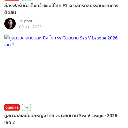
ส่องฟอร์มตัวเต็งคว้าแชมป์โลก F1 เจาะลึกรถสมรรถนะและการ
ตัดสิน
Jaychou
09 ส.ค. 2026
ติดกระแส
กีฬา
ดูสดวอลเลย์บอลหญิง ไทย vs เวียดนาม Sea V League 2026
เลก 2