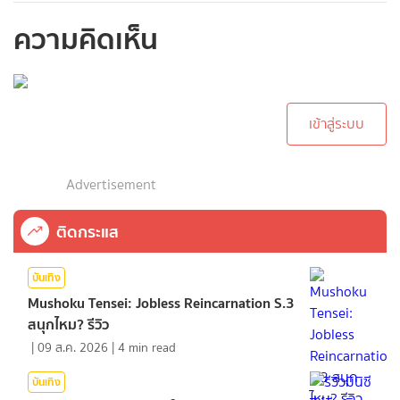
ความคิดเห็น
กรุณาเข้าสู่ระบบเพื่อ
ทำการคอมเม้นต์
เข้าสู่ระบบ
Advertisement
ติดกระแส
บันเทิง
Mushoku Tensei: Jobless Reincarnation S.3
สนุกไหม? รีวิว
|
09 ส.ค. 2026
|
4
min read
บันเทิง