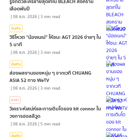
รู้จักตัวละครชายสุดเท่ใน BLEACH สงคราม
เลือดพันปี
|
08 ส.ค. 2026
|
3
min read
บันเทิง
วิธีโหวต "น้องเนเน่" ให้ชนะ AGT 2026 ง่ายๆ ใน
5 นาที
|
08 ส.ค. 2026
|
3
min read
บันเทิง
ส่องผลงานของหนุ่ม ๆ จากเวที CHUANG
ASIA S2 ทาง WeTV
|
08 ส.ค. 2026
|
3
min read
ดารา
วิเคราะห์เสน่ห์และการเติบโตของ kit connor ใน
วงการฮอลลีวูด
|
08 ส.ค. 2026
|
5
min read
บันเทิง