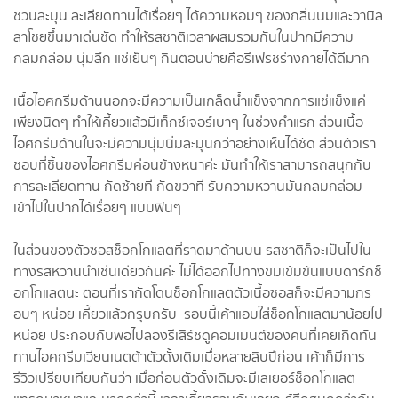
ชวนละมุน ละเลียดทานได้เรื่อยๆ ได้ความหอมๆ ของกลิ่นนมและวานิล
ลาโชยขึ้นมาเด่นชัด ทำให้รสชาติเวลาผสมรวมกันในปากมีความ
กลมกล่อม นุ่มลึก แช่เย็นๆ กินตอนบ่ายคือรีเฟรชร่างกายได้ดีมาก
เนื้อไอศกรีมด้านนอกจะมีความเป็นเกล็ดน้ำแข็งจากการแช่แข็งแค่
เพียงนิดๆ ทำให้เคี้ยวแล้วมีเท็กซ์เจอร์เบาๆ ในช่วงคำแรก ส่วนเนื้อ
ไอศกรีมด้านในจะมีความนุ่มนิ่มละมุนกว่าอย่างเห็นได้ชัด ส่วนตัวเรา
ชอบที่ชิ้นของไอศกรีมค่อนข้างหนาค่ะ มันทำให้เราสามารถสนุกกับ
การละเลียดทาน กัดซ้ายที กัดขวาที รับความหวานมันกลมกล่อม
เข้าไปในปากได้เรื่อยๆ แบบฟินๆ
ในส่วนของตัวซอสช็อกโกแลตที่ราดมาด้านบน รสชาติก็จะเป็นไปใน
ทางรสหวานนำเช่นเดียวกันค่ะ ไม่ได้ออกไปทางขมเข้มข้นแบบดาร์กช็
อกโกแลตนะ ตอนที่เรากัดโดนช็อกโกแลตตัวเนื้อซอสก็จะมีความกร
อบๆ หน่อย เคี้ยวแล้วกรุบกรับ รอบนี้เค้าแอบใส่ช็อกโกแลตมาน้อยไป
หน่อย ประกอบกับพอไปลองรีเสิร์ชดูคอมเมนต์ของคนที่เคยเกิดทัน
ทานไอศกรีมเวียนเนตต้าตัวดั้งเดิมเมื่อหลายสิบปีก่อน เค้าก็มีการ
รีวิวเปรียบเทียบกันว่า เมื่อก่อนตัวดั้งเดิมจะมีเลเยอร์ช็อกโกแลต