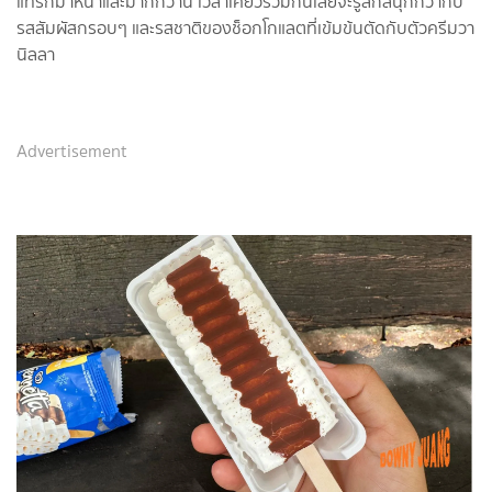
แทรกมาหนาและมากกว่านี้ เวลาเคี้ยวรวมกันเลยจะรู้สึกสนุกกว่ากับ
รสสัมผัสกรอบๆ และรสชาติของช็อกโกแลตที่เข้มข้นตัดกับตัวครีมวา
นิลลา
Advertisement