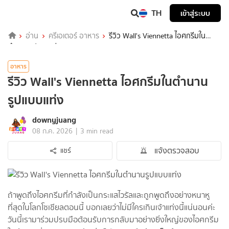
TH
เข้าสู่ระบบ
อ่าน
ครีเอเตอร์ อาหาร
รีวิว Wall's Viennetta ไอศกรีมใน
ตำนานรูปแบบแท่ง
อาหาร
รีวิว Wall's Viennetta ไอศกรีมในตำนาน
รูปแบบแท่ง
downyjuang
|
08 ก.ค. 2026
3 min read
แจ้งตรวจสอบ
แชร์
ถ้าพูดถึงไอศกรีมที่กำลังเป็นกระแสไวรัลและถูกพูดถึงอย่างหนาหู
ที่สุดในโลกโซเชียลตอนนี้ บอกเลยว่าไม่มีใครเกินเจ้าแท่งนี้แน่นอนค่ะ
วันนี้เรามาร่วมปรบมือต้อนรับการกลับมาอย่างยิ่งใหญ่ของไอศกรีม