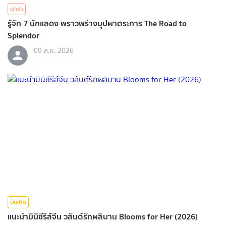
ดารา
รู้จัก 7 นักแสดง พราวพร่างบุปผาตระการ The Road to
Splendor
09 ส.ค. 2026
บันเทิง
แนะนำมินิซีรีส์จีน วสันต์รักผลิบาน Blooms for Her (2026)