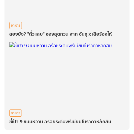
อาหาร
ลองยัง? "ถั่วแสบ" ซองสุดกวน จาก ซันซุ x เสือร้องไห้
อาหาร
ชี้เป้า 9 ขนมหวาน อร่อยระดับพรีเมียมในราคาหลักสิบ