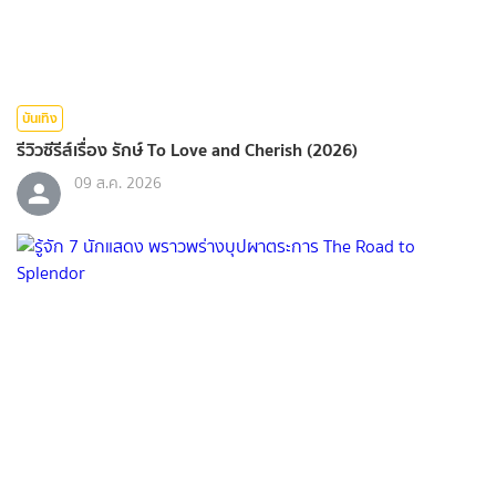
บันเทิง
รีวิวซีรีส์เรื่อง รักษ์ To Love and Cherish (2026)
09 ส.ค. 2026