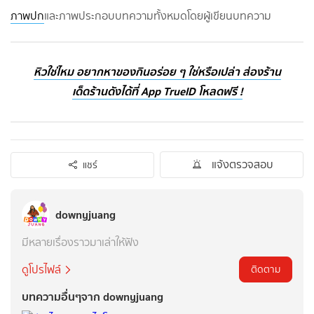
ภาพปก
และภาพประกอบบทความทั้งหมดโดยผู้เขียนบทความ
หิวใช่ไหม อยากหาของกินอร่อย ๆ ใช่หรือเปล่า ส่องร้าน
เด็ดร้านดังได้ที่ App TrueID โหลดฟรี !
แจ้งตรวจสอบ
แชร์
downyjuang
มีหลายเรื่องราวมาเล่าให้ฟัง
ดูโปรไฟล์
ติดตาม
บทความอื่นๆจาก downyjuang