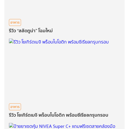
อาหาร
รีวิว “สลัดทูน่า” โฉมใหม่
อาหาร
รีวิว โยเกิร์ตเมจิ พร็อบไบโอติก พร้อมซีเรียลกรุบกรอบ