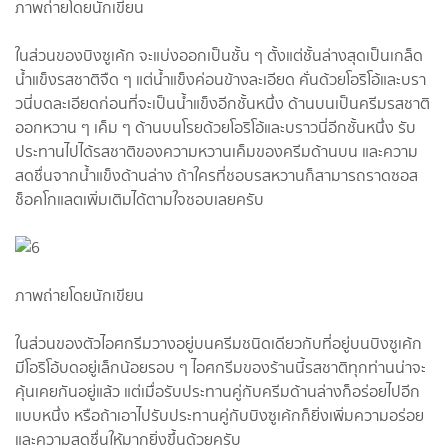
ภาพถ่ายโดยนักเขียน
ในส่วนของบิงซูเค้ก จะแบ่งออกเป็นชั้น ๆ ตั้งแต่ชั้นล่างสุดเป็นเกล็ด
น้ำแข็งรสชาติจืด ๆ แต่น้ำแข็งค่อนข้างละเอียด คั่นด้วยโอริโอ้และบรา
วนี่บดละเอียดก่อนที่จะเป็นน้ำแข็งอีกชั้นหนึ่ง ด้านบนเป็นครีมรสชาติ
ออกหวาน ๆ เค็ม ๆ ด้านบนโรยด้วยโอริโอ้และบราวนี่อีกชั้นหนึ่ง รับ
ประทานไปได้รสชาติของความหวานเค็มของครีมด้านบน และความ
สดชื่นจากน้ำแข็งด้านล่าง ถ้าใครที่ชอบรสหวานก็สามารถราดซอส
ช็อคโกแลตเพิ่มเติมได้ตามใจชอบเลยครับ
ภาพถ่ายโดยนักเขียน
ในส่วนของตัวไอศกรีมวางอยู่บนครีมชนิดเดียวกับที่อยู่บนบิงซูเค้ก
มีโอริโอ้บดอยู่เล็กน้อยรอบ ๆ ไอศกรีมของร้านนี้รสชาติทุกท่านน่าจะ
คุ้นเคยกันอยู่แล้ว แต่เมื่อรับประทานคู่กับครีมด้านล่างก็อร่อยไปอีก
แบบหนึ่ง หรือถ้าเอาไปรับประทานคู่กับบิงซูเค้กก็ยิ่งเพิ่มความอร่อย
และความสดชื่นให้มากยิ่งขึ้นด้วยครับ