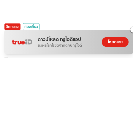
ติดกระแส
ท่องเที่ยว
ไหว้พระ เสริมดวง ที่วัดพระมหาธาตุวรมหาวิหาร นครศรีธรรมราช
ดาวน์โหลด ทรูไอดีแอป
โหลดเลย
07 ส.ค. 2026
สัมผัสโลกไร้ขีดจำกัดกับทรูไอดี