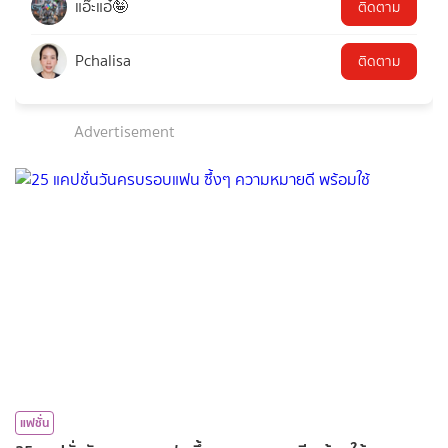
แอ๊ะแอ๋🤪
ติดตาม
Pchalisa
ติดตาม
Advertisement
แฟชั่น