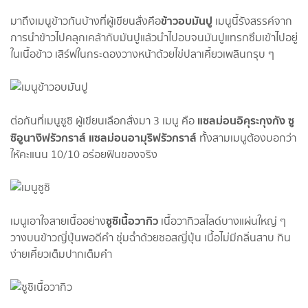
ข้าวอบมันปู
มาถึงเมนูข้าวกันบ้างที่ผู้เขียนสั่งคือ
เมนูนี้รังสรรค์จาก
การนำข้าวไปคลุกเคล้ากับมันปูแล้วนำไปอบจนมันปูแทรกซึมเข้าไปอยู่
ในเนื้อข้าว เสิร์ฟในกระดองวางหน้าด้วยไข่ปลาเคี้ยวเพลินกรุบ ๆ
แซลม่อนอิคุระกุงกัง ซู
ต่อกันที่เมนูซูซิ ผู้เขียนเลือกสั่งมา 3 เมนู คือ
ซิอูนางิฟรัวกราส์ แซลม่อนอามุริฟรัวกราส์
ทั้งสามเมนูต้องบอกว่า
ให้คะแนน 10/10 อร่อยฟินของจริง
ซูซิเนื้อวากิว
เมนูเอาใจสายเนื้ออย่าง
เนื้อวากิวสไลด์บางแผ่นใหญ่ ๆ
วางบนข้าวญี่ปุ่นพอดีคำ ชุ่มฉ่ำด้วยซอสญี่ปุ่น เนื้อไม่มีกลิ่นสาบ กิน
ง่ายเคี้ยวเต็มปากเต็มคำ