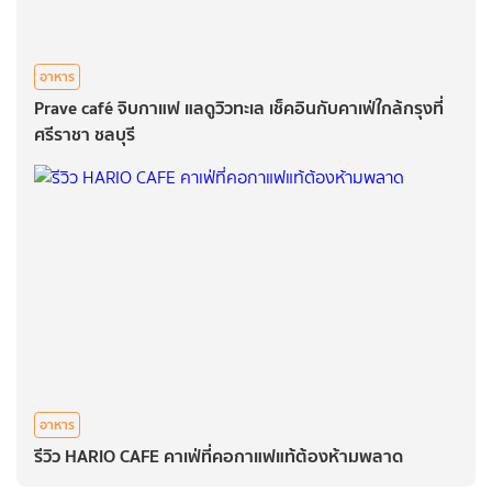
อาหาร
Prave café จิบกาแฟ แลดูวิวทะเล เช็คอินกับคาเฟ่ใกล้กรุงที่
ศรีราชา ชลบุรี
อาหาร
รีวิว HARIO CAFE คาเฟ่ที่คอกาแฟแท้ต้องห้ามพลาด