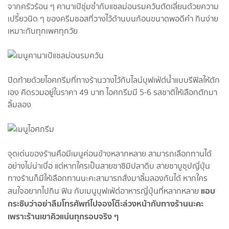
จากครัวร้อน ๆ คานาเป้ชุ่มช่ำกับแซลม่อนรมควันตัดเลี่ยนด้วยความ
เปรี้ยวนิด ๆ ของครีมซอสที่วางไว้ด้านบนก้อนขนาดพอดีคำ กินง่าย
เหมาะกับทุกเพศทุกวัย
ปิดท้ายด้วยไอศกรีมที่ทางร้านวางไว้กับไลน์บุฟเฟ่ต์น้ำแบบรีฟิลให้ตัก
เอง คิดรวมอยู่ในราคา 49 บาท ไอศกรีมมี 5-6 รสชาติให้เลือกตักมา
ลิ้มลอง
จุดเด่นของร้านคือมีเมนูค่อนข้างหลากหลาย สามารถเลือกทานได้
อย่างไม่น่าเบื่อ แต่หากใครเป็นสายซาซิมิปลาดิบ สายชาบูซุปญี่ปุ่น
ทางร้านก็มีให้เลือกทานนะคะสามารถสั่งมาลิ้มลองกันได้ หากใคร
แอบ
สนใจอยากไปกิน ฟิน กับเมนูบุฟเฟ่ต์อาหารญี่ปุ่นที่หลากหลาย
กระซิบว่าอย่าลืมโทรศัพท์ไปจองโต๊ะล่วงหน้ากับทางร้านนะคะ
เพราะร้านเขาคิวแน่นทุกรอบจริง ๆ