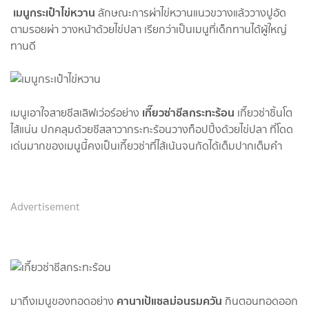
เมนูกระเป๋าไข่หวาน
ลักษณะการผ่าไข่หวานแนวขวางแล้ววางปูอัด
ตามรอยผ่า วางหน้าด้วยไข่ปลา เรียกว่าเป็นเมนูที่เด็กทานได้ผู้ใหญ่
ทานดี
เกี๊ยวซ่าชีสกระทะร้อน
เมนูเอาใจสายชีสเลิฟเว่อร์อย่าง
เกี๊ยวซ่าชิ้นโต
ไส้แน่น ปกคลุมด้วยชีสลาวากระทะร้อนวางท็อปปิ้งด้วยไข่ปลา ที่โดด
เด่นมากของเมนูนี้คงเป็นเกี๊ยวซ่าที่ไส้เน้นจนกัดได้เต็มปากเต็มคำ
Advertisement
คานาเป้แซลม่อนรมควัน
มาถึงเมนูของทอดอย่าง
กินตอนทอดออก