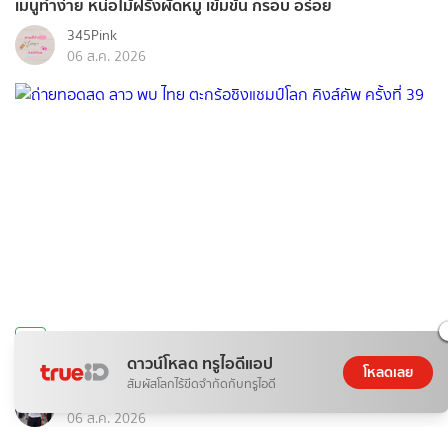
เมนูทำง่าย หน่อไม้ฝรั่งผัดหมู เข้มข้น กรอบ อร่อย
345Pink
06 ส.ค. 2026
กีฬา
ดาวน์โหลด ทรูไอดีแอป
ถ่ายทอดสด ลาว พบ ไทย ตะกร้อชิงแชมป์โลก คิงส์คัพ ครั้งที่ 39
โหลดเลย
สัมผัสโลกไร้ขีดจำกัดกับทรูไอดี
หงส์ดรุณ
06 ส.ค. 2026