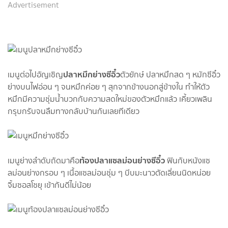
Advertisement
ปลาหมึกย่างซีอิ๋ว
เมนูต่อไปอัญเชิญ
ตัวยักษ์ ปลาหมึกสด ๆ หมักซีอิ๋ว
ย่างบนไฟอ่อน ๆ จนหมึกค่อย ๆ สุกจากข้างนอกสู่ข้างใน ทำให้ตัว
หมึกมีความชุ่มน้ำบวกกับความสดใหม่ของตัวหมึกแล้ว เคี้ยวเพลิน
กรุบกรับจนลืมทางกลับบ้านกันเลยทีเดียว
ท้องปลาแซลม่อนย่างซีอิ๋ว
เมนูย่างลำดับถัดมาคือ
ฟินกับหนังแซ
ลม่อนย่างกรอบ ๆ เนื้อแซลม่อนชุ่ม ๆ บีบมะนาวตัดเลี่ยนนิดหน่อย
จิ้มซอสโชยุ เข้ากันดีไม่น้อย