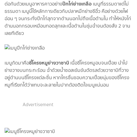
ปีกไก่ย่างเกลือ
ต่อกันด้วยเมนูอาหารคาวอย่าง
เมนูที่ธรรมดาแต่ไม่
ธรรมดา เมนูนี้ใช้หลักการเดียวกับปลาหมึกย่างซีอิ๋ว คือย่างด้วยไฟ
อ่อน ๆ จนกระทั่งปีกไก่สุกจากด้านนอกไปถึงเนื้อด้านใน ทำให้หนังไก่
ด้านนอกกรอบเหมือนทอดสุกและเนื้อด้านในชุ่มฉ่ำจนต้องสั่ง 2 จาน
เลยทีเดียว
ซี่โครงหมูย่างวาซาบิ
เมนูถัดมาคือ
เนื้อซี่โครงหมูอบจนเปื่อย นำไป
ย่างวางบนกระทะร้อน ฉ่ำด้วยน้ำซอสเข้มข้นตัดรสด้วยวาซาบิที่วาง
อยู่ด้านบนซี่โครงแต่ละชิ้น หากใครชื่นชอบความเปื่อยนุ่มของซี่โครง
หมูที่เรียกได้ว่าแทบจะละลายในปากต้องติดใจเมนูแน่นอน
Advertisement