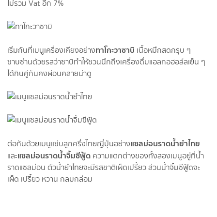
ไม่รวม Vat อีก 7%
ทาโกะวาซาบิ
เริ่มกันที่เมนูเครื่องเคียงอย่าง
เนื้อหมึกสดกรุบ ๆ
ซาบซ่านด้วยรสว่าซาบิทำให้ชวนนึกถึงเครื่องดื่มแอลกอฮอล์ลเย็น ๆ
ได้กินคู่กันคงผ่อนคลายน่าดู
แซลม่อนราดน้ำยำไทย
ต่อกันด้วยเมนูแซ่บลูกครึ่งไทยญี่ปุ่นอย่าง
แซลม่อนราดน้ำจิ้มซีฟู้ด
และ
ความแตกต่างของทั้งสองเมนูอยู่ที่น้ำ
ราดแซลม่อน ตัวน้ำยำไทยจะมีรสชาติเผ็ดเปรี้ยว ส่วนน้ำจิ้มซีฟู้ดจะ
เผ็ด เปรี้ยว หวาน กลมกล่อม