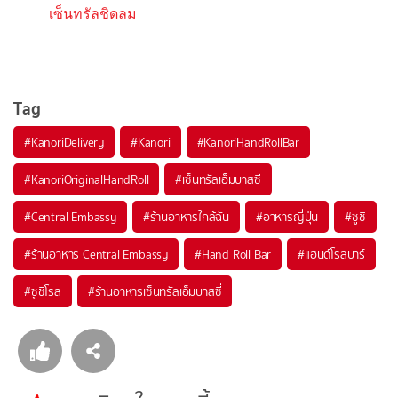
เซ็นทรัลชิดลม
Tag
#
KanoriDelivery
#
Kanori
#
KanoriHandRollBar
#
KanoriOriginalHandRoll
#
เซ็นทรัลเอ็มบาสซี
#
Central Embassy
#
ร้านอาหารใกล้ฉัน
#
อาหารญี่ปุ่น
#
ซูชิ
#
ร้านอาหาร Central Embassy
#
Hand Roll Bar
#
แฮนด์โรลบาร์
#
ซูชิโรล
#
ร้านอาหารเซ็นทรัลเอ็มบาสซี่