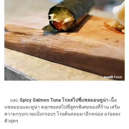
และ
Spicy Salmon Tuna โรลสไปซี่แซลมอนทูน่า
เนื้อ
แซลมอนและทูน่า คลุกซอสสไปซี่สูตรพิเศษของที่ร้าน เสริม
ความกรุบกเวยแป้งกรอบๆ โรยต้นหอมมาอีกหน่อย อร่อยลง
ตัวสุดๆ