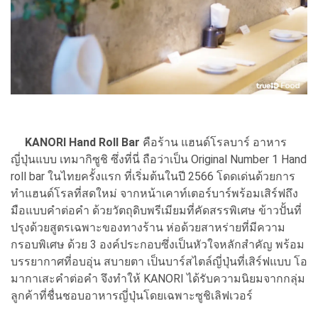
KANORI Hand Roll Bar
คือร้าน แฮนด์โรลบาร์ อาหาร
ญี่ปุ่นแบบ เทมากิซูชิ ซึ่งที่นี่ ถือว่าเป็น Original Number 1 Hand
roll bar ในไทยครั้งแรก ที่เริ่มต้นในปี 2566 โดดเด่นด้วยการ
ทำแฮนด์โรลที่สดใหม่ จากหน้าเคาท์เตอร์บาร์พร้อมเสิร์ฟถึง
มือแบบคำต่อคำ ด้วยวัตถุดิบพรีเมียมที่คัดสรรพิเศษ ข้าวปั้นที่
ปรุงด้วยสูตรเฉพาะของทางร้าน ห่อด้วยสาหร่ายที่มีความ
กรอบพิเศษ ด้วย 3 องค์ประกอบซึ่งเป็นหัวใจหลักสำคัญ พร้อม
บรรยากาศที่อบอุ่น สบายตา เป็นบาร์สไตล์ญี่ปุ่นที่เสิร์ฟแบบ โอ
มากาเสะคำต่อคำ จึงทำให้ KANORI ได้รับความนิยมจากกลุ่ม
ลูกค้าที่ชื่นชอบอาหารญี่ปุ่นโดยเฉพาะซูชิเลิฟเวอร์