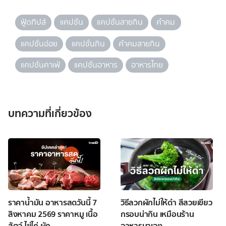
ฟู้ดทิปส์
แคปชั่น
แคปชั่นสายกิน
คำคม
แคปชั่นอ่อย
แคปชั่นกิน
คำคมสายกิน
แคปชั่นคาเฟ่
แคปชั่นอาหาร
อาหารไทย
บทความที่เกี่ยวข้อง
ราคาน้ำมัน อาหารสดวันนี้ 7
วิธีลวกผักไม่ให้ดำ สีสวยเขียว
สิงหาคม 2569 ราคาหมู เนื้อ
กรอบน่ากิน เหมือนร้าน
สัตว์ ไข่ไก่ ผัก
อาหารมาเอง