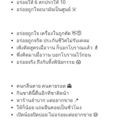
อร่อยให้ 6 สกปรกให้ 10
อร่อยถูกใจอนามัยเป็นศูนย์ ☠️
อร่อยถูกใจ เครื่องในถูกตัด 👋😇
อร่อยถูกจริต ประกันชีวิตไม่รับเคลม
เพิ่งคิดสูตรเมื่อวาน ก็บอกโบราณแล้ว 👵
พึ่งคิดมาเมื่อวาน บอกโบราณไว้ก่อน
อร่อยจริง ถึงกับทิ้งพินัยกรรม 😱
คนกลืนตาย คนคายรอด 👻
กินชาตินี้ตื่นอีกทีชาติหน้า
หาร้านลำบาก แต่อยากขาย 📍
ให้ก็น้อย แถมยืนคอยเป็นชั่วโมง
เปิดน้อยปิดบ่อย ไม่อร่อยแต่อยากขาย 😅