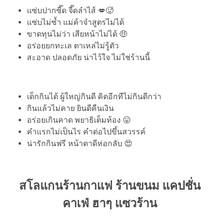
แซ่บปากซี๊ด จี๊ดลำไส้ 💋🥵
แซ่บไม่ซ้ำ แม่ค้าจำสูตรไม่ได้
ขาดทุนไม่ว่า เสียหน้าไม่ได้ 🤑
อร่อยยกทะเล ตาเหล่ไม่รู้ตัว
สะอาด ปลอดภัย น่าไว้ใจ ไม่ใช่ร้านนี้
เด็กกินได้ ผู้ใหญ่​กินดี คิดอีกทีไม่กินดีกว่า
กินแล้วไม่คาย ยินดีคืนเงิน
อร่อยเกินคาด พยาธิเต็มท้อง 😛
คำแรกไม่เป็นไร คำต่อไปขึ้นสวรรค์
น่ารักกินฟรี หน้าตาดีห่อกลับ 😍
สโลแกนร้านกาแฟ ร้านขนม แคปชั่น
คาเฟ่ ฮาๆ แซวร้าน