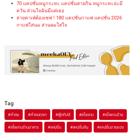
70 แคปชั่นหมูกระทะ แคปชั่นสายกิน หมูกระทะอ่ะมี
ควัน ส่วนใจฉันมีแต่เธอ
สายคาเฟ่ต้องเซฟ ! 180 แคปชั่นกาแฟ แคปชั่น 2026
กาแฟใส่นม ส่วนผมใส่ใจ
Tag
#
คำคม
#
คำคมตลก
#
ฟู้ดทิปส์
#
สโลแกน
#
สโลแกนร้าน
#
สโลแกนร้านอาหาร
#
แคปชั่น
#
แคปชั่นกิน
#
แคปชั่นขายของ