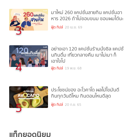
มาใหม่ 260 แคปชั่นสายกิน แคปชั่นอา
หาร 2026 ถ้าไม่ชอบขนม ชอบผมได้นะ
3
ฟู้ด ทิปส์
20 เม.ย. 69
อย่างเอา 120 แคปชั่นร้านนั่งชิล แคปชั่
นกินดื่ม เที่ยวกลางคืน เมาไม่เมา ก็
เอาใจไป
4
ฟู้ด ทิปส์
19 พ.ย. 68
ประโยชน์ของ อะโวคาโด ผลไม้ไขมันดี
กินทุกวันดีไหม กินตอนไหนดีสุด
5
ฟู้ด ทิปส์
20 ก.ย. 65
แท็กยอดนิยม