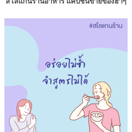
สโลแกนร้านอาหาร แคปชั่นขายของฮาๆ