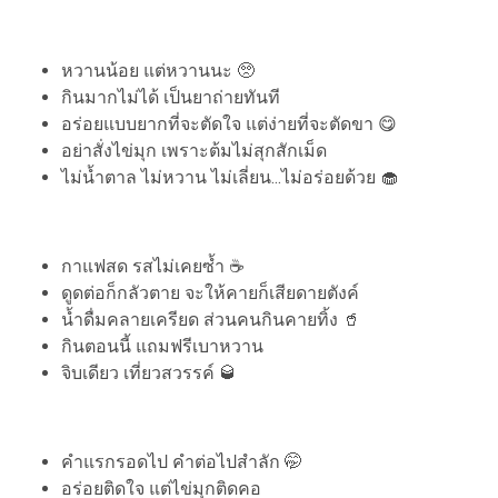
หวานน้อย แต่หวานนะ 🥺
กินมากไม่ได้ เป็นยาถ่ายทันที
อร่อยแบบยากที่จะตัดใจ แต่ง่ายที่จะตัดขา 😋
อย่าสั่งไข่มุก เพราะต้มไม่สุกสักเม็ด
ไม่น้ำตาล ไม่หวาน ไม่เลี่ยน...ไม่อร่อยด้วย 🧁
กาแฟสด รสไม่เคยซ้ำ ☕
ดูดต่อก็กลัวตาย จะให้คายก็เสียดายตังค์
น้ำดื่มคลายเครียด​ ส่วนคนกินคายทิ้ง 🥤
กินตอนนี้ แถมฟรีเบาหวาน
จิบเดียว เที่ยวสวรรค์ 🥃
คำแรกรอดไป คำต่อไปสำลัก 🤭
อร่อยติดใจ แต่ไข่มุกติดคอ