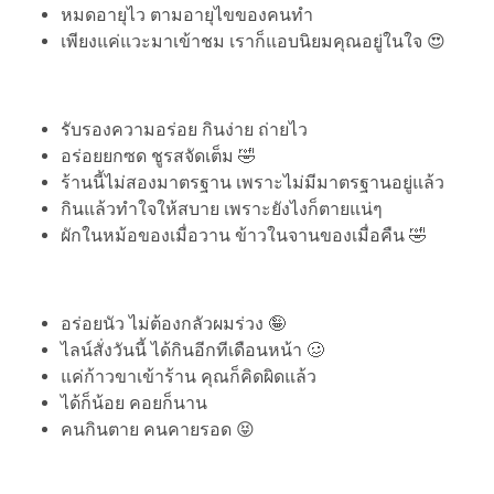
หมดอายุไว ตามอายุไขของคนทำ
เพียงแค่แวะมาเข้าชม เราก็แอบนิยมคุณอยู่ในใจ 😍
รับรองความอร่อย กินง่าย ถ่ายไว
อร่อยยกซด ชูรสจัดเต็ม 🤣
ร้านนี้ไม่สองมาตรฐาน เพราะไม่มีมาตรฐานอยู่แล้ว
กินแล้วทำใจให้สบาย เพราะยังไงก็ตายแน่ๆ
ผักในหม้อของเมื่อวาน ข้าวในจานของเมื่อคืน 🤣
อร่อยนัว ไม่ต้องกลัวผมร่วง 🤪
ไลน์สั่งวันนี้ ได้กินอีกทีเดือนหน้า 🥴
แค่ก้าวขาเข้าร้าน คุณก็คิดผิดแล้ว
ได้ก็น้อย คอยก็นาน
คนกินตาย คนคายรอด 😝