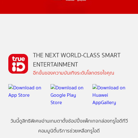
THE NEXT WORLD-CLASS SMART
ENTERTAINMENT
อีกขั้นของความบันเทิงระดับโลกตรงใจคุณ
วันนี้
ดู
สิทธิพิเศษ
อ่าน
เกม
ตาตั้ง
ช้อปปิ้ง
แพ็กเกจ
กล่องทรูไอดีทีวี
คอมมูนิตี้
บริการช่วยเหลือทรูไอดี