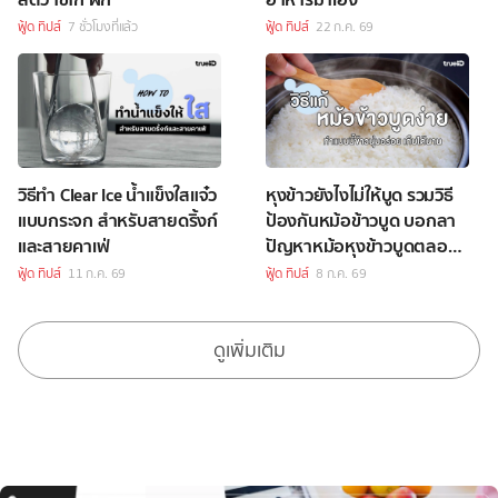
ฟู้ด ทิปส์
7 ชั่วโมงที่แล้ว
ฟู้ด ทิปส์
22 ก.ค. 69
วิธีทำ Clear Ice น้ำแข็งใสแจ๋ว
หุงข้าวยังไงไม่ให้บูด รวมวิธี
แบบกระจก สำหรับสายดริ้งก์
ป้องกันหม้อข้าวบูด บอกลา
และสายคาเฟ่
ปัญหาหม้อหุงข้าวบูดตลอด
ไปได้เลย
ฟู้ด ทิปส์
11 ก.ค. 69
ฟู้ด ทิปส์
8 ก.ค. 69
ดูเพิ่มเติม