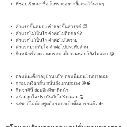
ที่ชอบเรียกมาซื้อ ก็เพราะอยากยื้อเธอไว้นานๆ
คำแรกขึ้นสมอง คำสองขึ้นสวรรค์ 😇
คำแรกไม่เป็นไร คำต่อไปติดคอ 🤭
คำแรกไม่เป็นไร คำต่อไปไตวาย
คำแรกประทับใจ คำต่อไปประทับส้วม
ยืนหนึ่งเรื่องความกรอบ เคี้ยวจนหอบก็ยังไม่แตก 😂
ตอนนั้นเคี้ยวอยู่บ้าน เอ๊า! ตอนนี้นอนโรงบาลเฉย
กรอบเหงือกสั่น สนั่นถึงแกนสมอง 😝🧠
กินชาตินี้ ย่อยอีกทีชาติหน้า
อร่อยถูกใจ ประกันภัยไม่รับเคลม 🤣
รสชาติไม่ต้องพูดถึง รถปอเต็กตึ๊งมารอแล้ว 💫