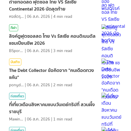
ถ่ายทอดสด ฟุตซอล ไทย VS รัสเซีย
Continental 2026 นัดสุดท้าย
หงส์ดรุณ
|
06 ส.ค. 2026
|
4
min read
กีฬา
ลิงค์ดูฟุตซอลสด ไทย Vs รัสเซีย คอนติเนนตัล
แชมเปียนชิพ 2026
BSports8
|
06 ส.ค. 2026
|
3
min read
บันเทิง
The Debt Collector ข้อคิดจาก "คนเดือดทวง
แค้น"
ponydiary
|
06 ส.ค. 2026
|
2
min read
ท่องเที่ยว
ที่เที่ยวเดือนสิงหาคมแบบวันเดย์ทริปที่ สวนผึ้ง
ราชบุรี
MawinMatravel
|
06 ส.ค. 2026
|
1
min read
ท่องเที่ยว