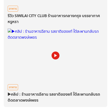
อาหาร
รีวิว SIWILAI CITY CLUB ร้านอาหารกลางกรุง บรรยากาศ
หรูหรา
อาหาร
▶️คลิป : ร้านอาหารอีสาน รสชาติของแท้ ใต้สะพานกลับรถ
ติดตลาดพงษ์เพชร