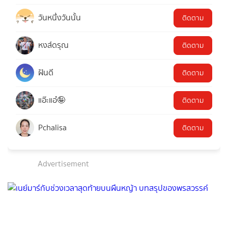
วันหนึ่งวันนั้น
ติดตาม
หงส์ดรุณ
ติดตาม
ฝันดี
ติดตาม
แอ๊ะแอ๋🤪
ติดตาม
Pchalisa
ติดตาม
Advertisement