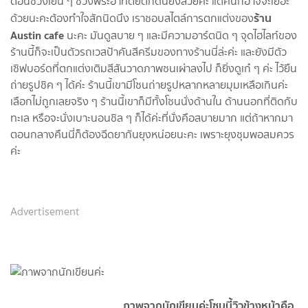
ตอนช่วงเย็น ๆ ช่วงพระอาทิตย์ตกดินยิ่งสวยค่ะ แต่คนก็อาจจะเยอะ
ร้าน
ด้วยนะคะต้องทำใจสักนิดนึง เราชอบสไตล์การตกแต่งของ
Austin cafe
นะคะ มันดูสบาย ๆ และมีความอาร์ตนิด ๆ จุดไฮไลท์ของ
ร้านนี้ก็จะเป็นตัวรถเวสป้าคันสีครีมของทางร้านนี่ล่ะค่ะ และยังมีตัว
เซิฟบอร์ดที่ตกแต่งเติมสีสันวาดภาพชนเผ่าลงไป ก็ยิ่งดูเก๋ ๆ ค่ะ ไว้ยืน
ถ่ายรูปชิค ๆ ได้ค่ะ ร้านนี้เขามีโซนถ่ายรูปหลากหลายมุมเหลือเกินค่ะ
เลือกไม่ถูกเลยจริง ๆ ร้านนี้เขาก็มีทั้งโซนนั่งด้านใน ด้านนอกที่ติดกับ
ทะเล หรือจะนั่งเบาะนอนชิล ๆ ก็ได้ค่ะที่นั่งคือสบายมาก แต่ถ้าหากมา
ตอนกลางคืนนี่ก็ต้องฉีดยากันยุงหน่อยนะคะ เพราะยุงชุมพอสมควร
ค่ะ
Advertisement
ภาพจากนักเขียนค่ะโซนนี้วิวข้างหน้าคือ