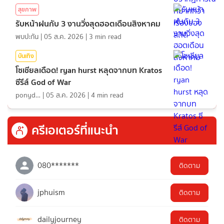
สุขภาพ
รับหน้าฝนกับ 3 งานวิ่งสุดฮอตเดือนสิงหาคม
พบปะกัน
|
05 ส.ค. 2026
|
3
min read
บันเทิง
โซเชียลเดือด! ryan hurst หลุดจากบท Kratos
ซีรีส์ God of War
ponydiary
|
05 ส.ค. 2026
|
4
min read
ครีเอเตอร์ที่แนะนำ
080*******
ติดตาม
jphuism
ติดตาม
dailyjourney
ติดตาม