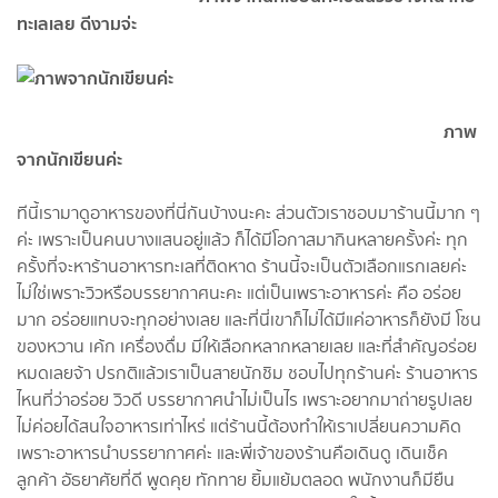
ทะเลเลย ดีงามจ่ะ
ภาพ
จากนักเขียนค่ะ
ทีนี้เรามาดูอาหารของที่นี่กันบ้างนะคะ ส่วนตัวเราชอบมาร้านนี้มาก ๆ
ค่ะ เพราะเป็นคนบางแสนอยู่แล้ว ก็ได้มีโอกาสมากินหลายครั้งค่ะ ทุก
ครั้งที่จะหาร้านอาหารทะเลที่ติดหาด ร้านนี้จะเป็นตัวเลือกแรกเลยค่ะ
ไม่ใช่เพราะวิวหรือบรรยากาศนะคะ แต่เป็นเพราะอาหารค่ะ คือ อร่อย
มาก อร่อยแทบจะทุกอย่างเลย และที่นี่เขาก็ไม่ได้มีแค่อาหารก็ยังมี โซน
ของหวาน เค้ก เครื่องดื่ม มีให้เลือกหลากหลายเลย และที่สำคัญอร่อย
หมดเลยจ้า ปรกติแล้วเราเป็นสายนักชิม ชอบไปทุกร้านค่ะ ร้านอาหาร
ไหนที่ว่าอร่อย วิวดี บรรยากาศนำไม่เป็นไร เพราะอยากมาถ่ายรูปเลย
ไม่ค่อยได้สนใจอาหารเท่าไหร่ แต่ร้านนี้ต้องทำให้เราเปลี่ยนความคิด
เพราะอาหารนำบรรยากาศค่ะ และพี่เจ้าของร้านคือเดินดู เดินเช็ค
ลูกค้า อัธยาศัยที่ดี พูดคุย ทักทาย ยิ้มแย้มตลอด พนักงานก็มียืน