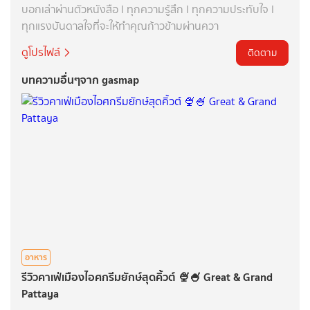
บอกเล่าผ่านตัวหนังสือ I ทุกความรู้สึก I ทุกความประทับใจ I
ทุกแรงบันดาลใจที่จะให้ทำคุณก้าวข้ามผ่านควา
ดูโปรไฟล์
ติดตาม
บทความอื่นๆจาก gasmap
อาหาร
รีวิวคาเฟ่เมืองไอศกรีมยักษ์สุดคิ้วต์ 🍨🍧 Great & Grand
Pattaya