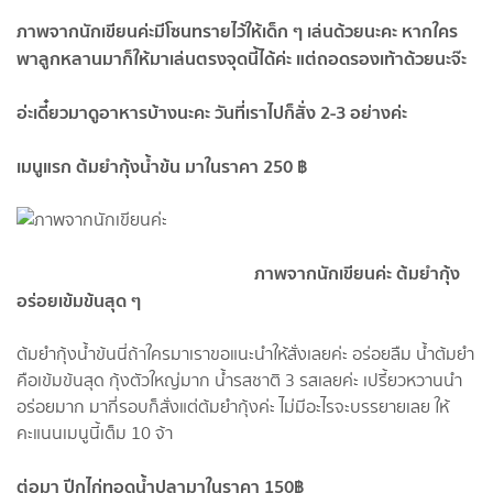
ภาพจากนักเขียนค่ะมีโซนทรายไว้ให้เด็ก ๆ เล่นด้วยนะคะ หากใคร
พาลูกหลานมาก็ให้มาเล่นตรงจุดนี้ได้ค่ะ แต่ถอดรองเท้าด้วยนะจ๊ะ
อ่ะเดี๋ยวมาดูอาหารบ้างนะคะ วันที่เราไปก็สั่ง 2-3 อย่างค่ะ
เมนูแรก ต้มยำกุ้งน้ำข้น มาในราคา 250 ฿
ภาพจากนักเขียนค่ะ ต้มยำกุ้ง
อร่อยเข้มข้นสุด ๆ
ต้มยำกุ้งน้ำข้นนี่ถ้าใครมาเราขอแนะนำให้สั่งเลยค่ะ อร่อยลืม น้ำต้มยำ
คือเข้มข้นสุด กุ้งตัวใหญ่มาก น้ำรสชาติ 3 รสเลยค่ะ เปรี้ยวหวานนำ
อร่อยมาก มากี่รอบก็สั่งแต่ต้มยำกุ้งค่ะ ไม่มีอะไรจะบรรยายเลย ให้
คะแนนเมนูนี้เต็ม 10 จ้า
ต่อมา ปีกไก่ทอดน้ำปลามาในราคา 150฿