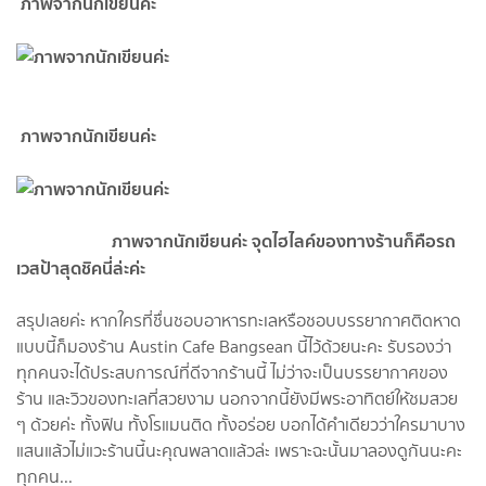
ภาพจากนักเขียนค่ะ
ภาพจากนักเขียนค่ะ
ภาพจากนักเขียนค่ะ จุดไฮไลค์ของทางร้านก็คือรถ
เวสป้าสุดชิคนี่ล่ะค่ะ
สรุปเลยค่ะ หากใครที่ชื่นชอบอาหารทะเลหรือชอบบรรยากาศติดหาด
แบบนี้ก็มองร้าน Austin Cafe Bangsean นี้ไว้ด้วยนะคะ รับรองว่า
ทุกคนจะได้ประสบการณ์ที่ดีจากร้านนี้ ไม่ว่าจะเป็นบรรยากาศของ
ร้าน และวิวของทะเลที่สวยงาม นอกจากนี้ยังมีพระอาทิตย์ให้ชมสวย
ๆ ด้วยค่ะ ทั้งฟิน ทั้งโรแมนติด ทั้งอร่อย บอกได้คำเดียวว่าใครมาบาง
แสนแล้วไม่แวะร้านนี้นะคุณพลาดแล้วล่ะ เพราะฉะนั้นมาลองดูกันนะคะ
ทุกคน...