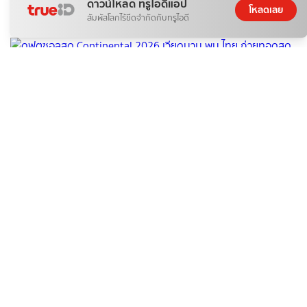
ดาวน์โหลด ทรูไอดีแอป
หงส์ดรุณ
โหลดเลย
สัมผัสโลกไร้ขีดจำกัดกับทรูไอดี
06 ส.ค. 2026
ติดกระแส
กีฬา
ดูฟุตซอลสด Continental 2026 เวียดนาม พบ ไทย ถ่ายทอดสด
กีฬา
หงส์ดรุณ
05 ส.ค. 2026