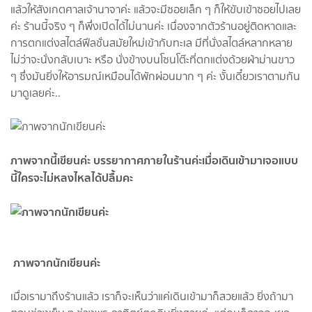
แล้วให้สังเกตศาลเจ้านาจาค่ะ แล้วจะมีซอยเล็ก ๆ ก็ให้ขับเข้าซอยไปเลย
ค่ะ ร้านนี้จริง ๆ ก็พึ่งเปิดได้ไม่นานค่ะ เนื่องจากตัวร้านอยู่ติดหาดและ
การตกแต่งสไตล์ฟีลชั่นสมัยใหม่เข้ากับทะเล มีที่นั่งสไตล์หลากหลาย
ไม่ว่าจะนั่งกลับเบาะ หรือ นั่งข้างบนโซนโต๊ะที่ตกแต่งด้วยผ้าม่านขาว
ๆ ซึ่งมันยิ่งให้อารมณ์เหมือนได้พักผ่อนมาก ๆ ค่ะ งั้นเดี๋ยวเราตามกัน
มาดูเลยค่ะ..
ภาพจากนี้เขียนค่ะ บรรยากาศภายในร้านค่ะเมื่อเดินเข้ามาเจอแบบ
นี้ใครจะไม่หลงไหลได้ปลื้มคะ
ภาพจากนักเขียนค่ะ
เมื่อเรามาถึงร้านแล้ว เราก็จะเห็นว่าแค่เดินเข้ามาก็สวยแล้ว ยิ่งถ้ามา