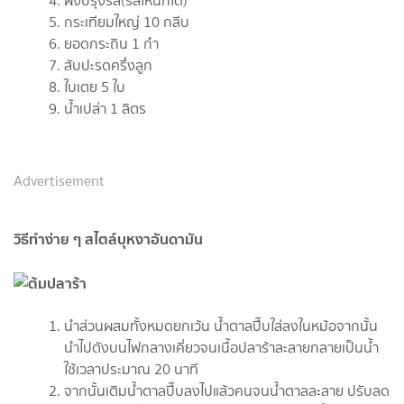
ผงปรุงรส(รสไหนก็ได้)
กระเทียมใหญ่ 10 กลีบ
ยอดกระถิน 1 กำ
สับปะรดครึ่งลูก
ใบเตย 5 ใบ
น้ำเปล่า 1 ลิตร
Advertisement
วิธีทำง่าย ๆ สไตล์บุหงาอันดามัน
นำส่วนผสมทั้งหมดยกเว้น น้ำตาลปี๊บใส่ลงในหม้อจากนั้น
นำไปตังบนไฟกลางเคี่ยวจนเนื้อปลาร้าละลายกลายเป็นน้ำ
ใช้เวลาประมาณ 20 นาที
จากนั้นเติมน้ำตาลปี๊บลงไปแล้วคนจนน้ำตาลละลาย ปรับลด