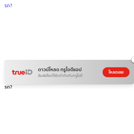
ดาวน์โหลด ทรูไอดีแอป
ติดกระแส
ข่าวสาร
โหลดเลย
สัมผัสโลกไร้ขีดจำกัดกับทรูไอดี
เบื้องหลัง ทำไม "น้ำมันเบนซิน" ถึงแพง และทางออกของคนรัก
รถ?
ดอกไม้กับสายน้ำ
07 ส.ค. 2026