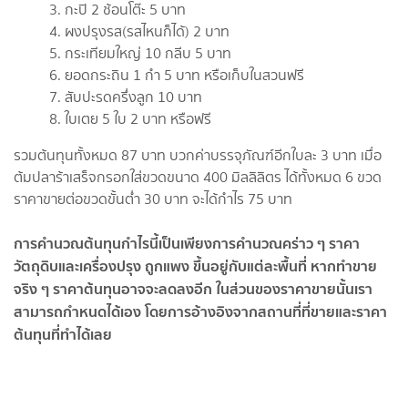
กะปิ 2 ช้อนโต๊ะ 5 บาท
ผงปรุงรส(รสไหนก็ได้) 2 บาท
กระเทียมใหญ่ 10 กลีบ 5 บาท
ยอดกระถิน 1 กำ 5 บาท หรือเก็บในสวนฟรี
สับปะรดครึ่งลูก 10 บาท
ใบเตย 5 ใบ 2 บาท หรือฟรี
รวมต้นทุนทั้งหมด 87 บาท บวกค่าบรรจุภัณฑ์อีกใบละ 3 บาท เมื่อ
ต้มปลาร้าเสร็จกรอกใส่ขวดขนาด 400 มิลลิลิตร ได้ทั้งหมด 6 ขวด
ราคาขายต่อขวดขั้นต่ำ 30 บาท จะได้กำไร 75 บาท
การคำนวณต้นทุนกำไรนี้เป็นเพียงการคำนวณคร่าว ๆ ราคา
วัตถุดิบและเครื่องปรุง ถูกแพง ขึ้นอยู่กับแต่ละพื้นที่ หากทำขาย
จริง ๆ ราคาต้นทุนอาจจะลดลงอีก ในส่วนของราคาขายนั้นเรา
สามารถกำหนดได้เอง โดยการอ้างอิงจากสถานที่ที่ขายและราคา
ต้นทุนที่ทำได้เลย