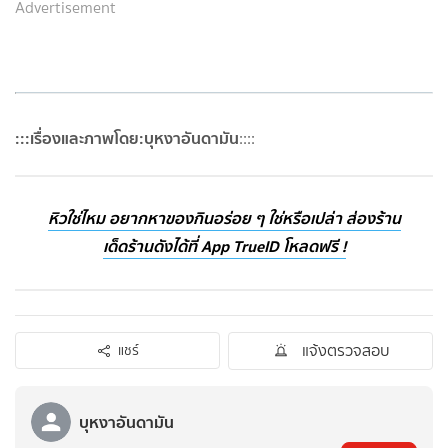
Advertisement
:::เรื่องและภาพโดย:บุหงาอันดามัน
::::
หิวใช่ไหม อยากหาของกินอร่อย ๆ ใช่หรือเปล่า ส่องร้าน
เด็ดร้านดังได้ที่ App TrueID โหลดฟรี !
แจ้งตรวจสอบ
แชร์
บุหงาอันดามัน