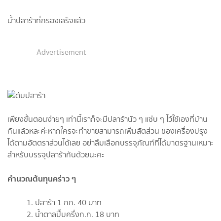
น้ำปลาร้าที่กรองเสร็จแล้ว
Advertisement
เพียงขั้นตอนง่ายๆ เท่านี้เราก็จะมีปลาร้านัว ๆ แซ่บ ๆ ไว้ใช้เองที่บ้าน
กันแล้วหละค่ะหากใครจะทำขายสามารถเพิ่มสัตส่วน ของเครื่องปรุง
ได้ตามอัตตราส่วนได้เลย อย่าลืมเลือกบรรจุภัณฑ์ที่ได้มาตรฐานเหมาะ
สำหรับบรรจุปลาร้ากันด้วยนะคะ
คำนวณต้นทุนคร่าว ๆ
ปลาร้า 1 กก. 40 บาท
น้ำตาลปี๊บครึ่งก.ก. 18 บาท