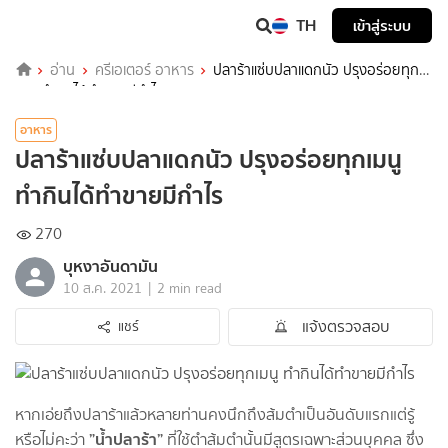
TH
เข้าสู่ระบบ
อ่าน
ครีเอเตอร์ อาหาร
ปลาร้าแซ่บปลาแดกนัว ปรุงอร่อยทุก
เมนู ทำกินได้ทำขายมีกำไร
อาหาร
ปลาร้าแซ่บปลาแดกนัว ปรุงอร่อยทุกเมนู
ทำกินได้ทำขายมีกำไร
270
บุหงาอันดามัน
|
10 ส.ค. 2021
2 min read
แจ้งตรวจสอบ
แชร์
หากเอ่ยถึงปลาร้าแล้วหลายท่านคงนึกถึงส้มตำเป็นอันดับแรก
แต่รู้
”น้ำปลาร้า”
หรือไม่คะว่า
ที่ใช้ตำส้มตำนั้นมีสูตรเฉพาะส่วนบุคคล ซึ่ง