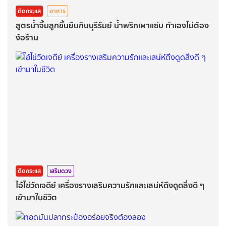
ติดกระแส
อาหาร
สูตรน้ำจิ้มลูกชิ้นยืนกินบุรีรัมย์ น้ำพริกเผาแซ่บ ทำเองไม่ต้อง
ง้อร้าน
ติดกระแส
เสริมดวง
ไอ้ไข่วัดเจดีย์ เครื่องรางเสริมความรักและเสน่ห์ดึงดูดสิ่งดี ๆ
เข้ามาในชีวิต