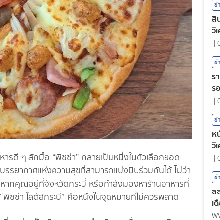
ข่
สิ
วิ
|
ข่
รา
ร
|
ข่
หน
วิ
รดี ๆ สักมื้อ “พิซซ่า” กลายเป็นหนึ่งในตัวเลือกยอด
|
รรยากาศแห่งความสุขที่สามารถแบ่งปันร่วมกันได้ ไม่ว่า
ข่
 หากคุณอยู่ที่จังหวัดกระบี่ หรือกำลังมองหาร้านอาหารที่
สล
พิซซ่า โลตัสกระบี่” คือหนึ่งในจุดหมายที่ไม่ควรพลาด
เด
W