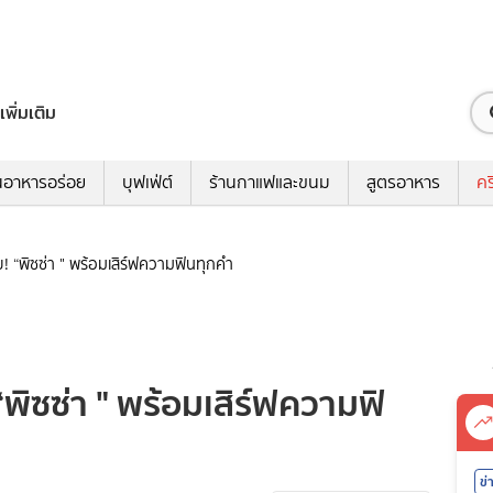
เพิ่มเติม
นอาหารอร่อย
บุฟเฟ่ต์
ร้านกาแฟและขนม
สูตรอาหาร
คร
! “พิซซ่า " พร้อมเสิร์ฟความฟินทุกคำ
พิซซ่า " พร้อมเสิร์ฟความฟิ
ข่