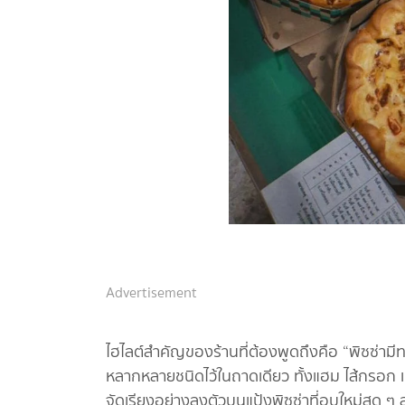
Advertisement
ไฮไลต์สำคัญของร้านที่ต้องพูดถึงคือ “พิซซ่ามีท
หลากหลายชนิดไว้ในถาดเดียว ทั้งแฮม ไส้กรอก เ
จัดเรียงอย่างลงตัวบนแป้งพิซซ่าที่อบใหม่สด ๆ ส่ง