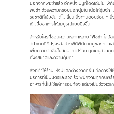
นอกจากพิซซ่าแล้ว อีกหนึ่งเมนูที่โดดเด่นไม่แพ้ก
พิซซ่า ด้วยความกรอบนอกนุ่มใน เนื้อไก่ชุ่มฉ่ำ ไม
รสชาติที่เข้มข้นแต่ไม่เลี่ยน ยิ่งทานตอนร้อน ๆ ยิ่
เต็มมื้ออาหารให้สมบูรณ์แบบยิ่งขึ้น
สำหรับใครที่ชอบความหลากหลาย “พิซซ่า โลตัสกระบ
สปาเกตตีที่ปรุงรสอย่างพิถีพิถัน เมนูของทานเล่นท
เพิ่มความสดชื่นในวันอากาศร้อน ทุกเมนูล้วนถู
ทั้งรสชาติและความคุ้มค่า
สิ่งที่ทำให้ร้านแห่งนี้แตกต่างจากที่อื่น คือการใส
บริการที่เป็นมิตรและรวดเร็ว พนักงานทุกคนพร้
อาหารที่นี่ไม่ใช่แค่การอิ่มท้อง แต่ยังเป็นช่วง