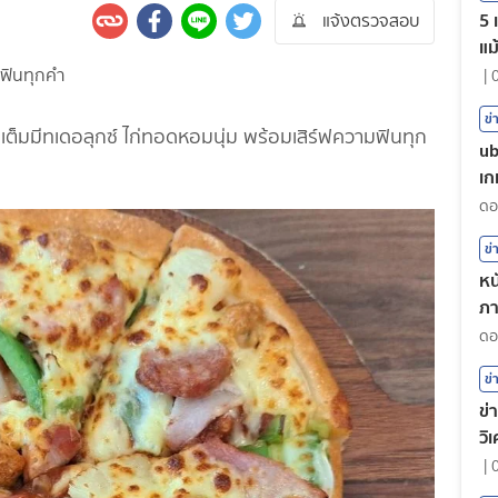
5 
แจ้งตรวจสอบ
แม
|
ข่
ัดเต็มมีทเดอลุกซ์ ไก่ทอดหอมนุ่ม พร้อมเสิร์ฟความฟินทุก
ub
เก
ข่
หน
ภา
ต
ข่
ข่
วิ
|