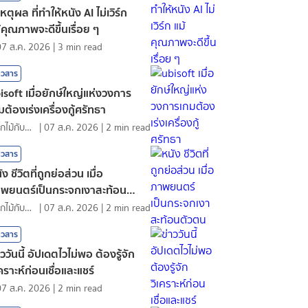
เหตุผล ที่ทำให้หนัง AI ไม่เวิร์ก
้คุณภาพจะดีขึ้นเรื่อย ๆ
07 ส.ค. 2026
|
3
min read
าวสาร
isoft เมื่อยักษ์ใหญ่แห่งวงการ
มต้องเร่งเครื่องกู้ศรัทธา
ดอกไม้กับสายน้ำ
|
07 ส.ค. 2026
|
2
min read
าวสาร
ัง ชีวิตที่ถูกย่อส่วน เมื่อ
พยนตร์เป็นกระจกเงาสะท้อนตัว
น
ดอกไม้กับสายน้ำ
|
07 ส.ค. 2026
|
2
min read
าวสาร
าววันนี้ อัปเดตไวไม่พอ ต้องรู้จัก
เคราะห์ก่อนเชื่อและแชร์
07 ส.ค. 2026
|
2
min read