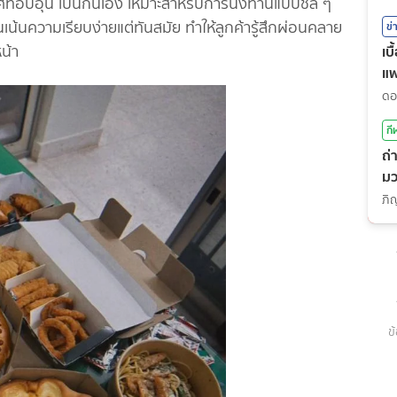
กาศที่อบอุ่น เป็นกันเอง เหมาะสำหรับการนั่งทานแบบชิล ๆ
น้นความเรียบง่ายแต่ทันสมัย ทำให้ลูกค้ารู้สึกผ่อนคลาย
ข่
น้า
เบ
แ
กี
ถ่
มว
(7
ข