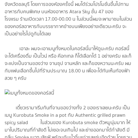
จังหวัดชลบุรี โดยการจองห้องครั้งนี้ ผมได้ร่วมโปรโมชั่นขึ้นไปทาน
อาหารกับคนพิเศษ บนห้องอาหาร Atara Sky ชั้น 47 ของ
โรงแรม ร้านเปิดเวลา 17.00-00.00 น ในส่วนนี้ผมจะพามาชมในส่วน
ของคอร์สอาหารกับบรรยากาศข้างบนเพียงอย่างเดียวนะครับ จะ
เป็นอย่างไรไปดูกันได้เลย
เอาละ ผมจะเอาเมนูทั้งหมดในคอร์สนี้มาให้ดูนะครับ คอร์สนี้
จะได้เครื่องดื่ม เป็นไวน์ หรือ ค๊อกเทล ก็ได้เลือกได้ 1 อย่างครับ และก็
จะแบ่งเป็นจานของว่าง จานซุป จานหลัก และก็ของหวานนะครับ ผม
กับแฟนเลือกขึ้นไปที่ร้านประมาณ 18.00 น เพื่อจะได้ทันเห็นท้องฟ้า
สวย ๆ ครับ
เดี๋ยวเรามาเริ่มกันที่จานของว่างทั้ง 2 ของเราเลยนะครับ เป็น
เมนู Kurobuta Smoke in a pot กับ Authentic grilled prawn
spicy salad ในส่วนของ Kurobuta smoke ตัวหมูนุ่มมาก ให้
มาในปริมาณที่กำลังดี ไม่เยอะจนเกินไป และย่างออกมาได้กำลังดี มี
กลิ่น Smoke เบาๆ เสิรฟ์ พร้อมกับน้ำจิ้มแจ่วรสแซ่บอีกด้วย โดยรวม