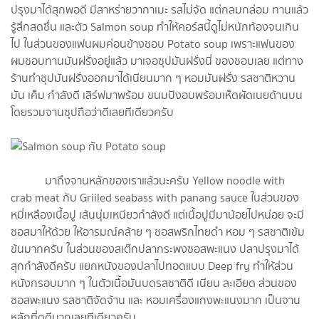
ปรุงมาได้สุกพอดี มีสาหร่ายวากาเมะ รสไม่จัด แต่กลมกล่อม ทานแล้ว
รู้สึกสดชื่น และตัว Salmon soup ทำให้คอร์สนี้ดูไม่หนักท้องจนเกิน
ไป ในส่วนของแฟนผมค่อนข้างชอบ Potato soup เพราะแฟนของ
ผมชอบทานมันฝรั่งอยู่แล้ว มาเจอซุปมันฝรั่งนี่ ของชอบเลย แต่ทาง
ร้านทำซุปมันฝรั่งออกมาได้เนียนมาก ๆ หอมมันฝรั่ง รสชาติหวาน
มัน เค็ม กำลังดี เสิร์ฟมาพร้อม ขนมปังอบพร้อมเห็ดผัดเนยด้านบน
โดยรวมจานซุปถือว่าดีเลยทีเดียวครับ
มาถึงจานหลักของเราแล้วนะครับ Yellow noodle with
crab meat กับ Griiled seabass with panang sauce ในส่วนของ
หมี่เหลืองเนื้อปู เส้นนุ่มเหนียวกำลังดี แต่เนื้อปูมีมาน้อยไปหน่อย จะมี
ซอสมาให้ด้วย ให้อารมณ์คล้าย ๆ ซอสพริกไทยดำ หอม ๆ รสชาติเข้ม
ข้นมากครับ ในส่วนของสเต๊กปลากระพงซอสพะแนง ปลาปรุงมาได้
สุกกำลังดีครับ แยกหนังของปลาไปทอดแบบ Deep fry ทำให้ส่วน
หนังกรอบมาก ๆ ในตัวเนื้อมันบดรสชาติดี เนียน ละเอียด ส่วนของ
ซอสพะแนง รสชาติจัดจ้าน และ หอมเครื่องแกงพะแนงมาก เป็นจาน
หลักที่ดูดีมากเลยทีเดียวครับ