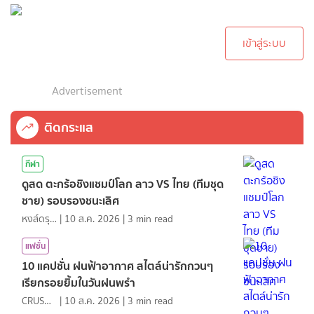
กรุณาเข้าสู่ระบบเพื่อ
ทำการคอมเม้นต์
เข้าสู่ระบบ
Advertisement
ติดกระแส
กีฬา
ดูสด ตะกร้อชิงแชมป์โลก ลาว VS ไทย (ทีมชุด
ชาย) รอบรองชนะเลิศ
หงส์ดรุณ
|
10 ส.ค. 2026
|
3
min read
แฟชั่น
10 แคปชั่น ฝนฟ้าอากาศ สไตล์น่ารักกวนๆ
เรียกรอยยิ้มในวันฝนพรำ
CRUSHที่แปลว่าแอบชอบ
|
10 ส.ค. 2026
|
3
min read