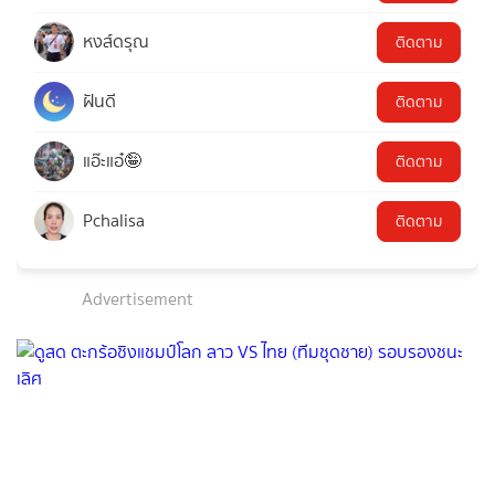
หงส์ดรุณ
ติดตาม
ฝันดี
ติดตาม
แอ๊ะแอ๋🤪
ติดตาม
Pchalisa
ติดตาม
Advertisement