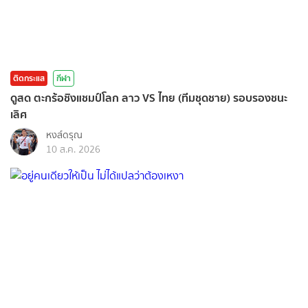
ติดกระแส
กีฬา
ดูสด ตะกร้อชิงแชมป์โลก ลาว VS ไทย (ทีมชุดชาย) รอบรองชนะ
เลิศ
หงส์ดรุณ
10 ส.ค. 2026