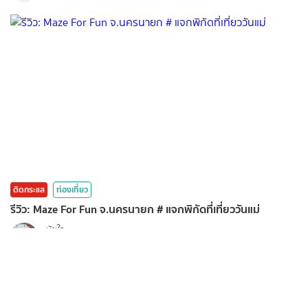
ติดกระแส
ท่องเที่ยว
รีวิว: Maze For Fun จ.นครนายก # แจกพิกัดที่เที่ยววันแม่
นัยใจ
10 ส.ค. 2026