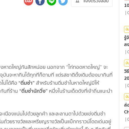
แจ้งตรวจสอบ
10
|
บั
รู
สง
|
บั
ืองหาดใหญ่กันสักหน่อย นอกจาก “ไก่ทอดหาดใหญ่” จะ
วิ
จจุบันจะหากินได้ทุกทีก็ตามที แต่รสชาติดั้งเดิมต้องมากินที่
20
“ติ่มซำ”
ไม่ได้คือ
สำหรับร้านติ่มซำในหาดใหญ่มีให้
|
“ติ่มซำนักวิ่ง”
กันที่ร้าน
หนึ่งในร้านเด็ดดังที่เจ้าถิ่นแนะนำ
บั
ส่
C
ะเนืองแน่นไปด้วยลูกค้า และละลานตาไปด้วยเข่งติ่มซำ
|
นถ้วยรางวัลและเหรียญรางวัลเป็นแบ็กกราวน์โดดเด่นอยู่