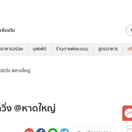
เพิ่มเติม
นอาหารอร่อย
บุฟเฟ่ต์
ร้านกาแฟและขนม
สูตรอาหาร
คร
มซำนักวิ่ง @หาดใหญ่
นักวิ่ง @หาดใหญ่
ด