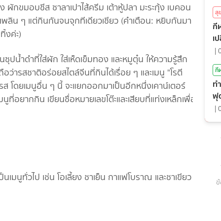
้ง ผักขมอบชีส ซาลาเปาไส้ครีม เต้าหู้ปลา มะระกุ้ง เบคอน
ส
กันเพลิน ๆ แต่กินกันจนจุกทีเดียวเชียว (คำเตือน: หยิบกันมา
กีฬ
ิ้งค่ะ)
เป
|
นซุปน้ำดำที่ใส่ผัก ใส่เห็ดเข็มทอง และหมูตุ๋น ให้ความรู้สึก
กี
อว่ารสชาติอร่อยสไตล์จีนที่กินได้เรื่อย ๆ และเมนู "โรตี
ทำ
ถรส โดยเมนูอื่น ๆ นี้ จะแยกออกมาเป็นอีกหนึ่งเคาน์เตอร์
ฟุ
ี่อยากกิน เขียนชื่อหมายเลขโต๊ะและเสียบที่แท่งเหล็กเพื่อ
|
 เป็นเมนูทั่วไป เช่น โอเลี้ยง ชาเย็น กาแฟโบราณ และชาเขียว
ข