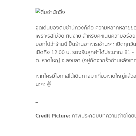
จุดเด่นของติ่มซำนักวิ่งก็คือ ความหลากหลายข
เพราะรสไม่จัด กินง่าย สำหรับคะแนนความอร่อย
บอกไปว่าร้านนี้เป็นร้านอาหารเช้านะคะ เปิดทุกวัน
เปิดถึง 12.00 น. รองรับลูกค้าได้ประมาณ 81 - 1
ต. หาดใหญ่ จ.สงขลา (อยู่ถัดจากรั้วด้านหลัง
หากใครมีโอกาสได้เดินทางมาเที่ยวหาดใหญ่แล้วละก
นะคะ ✌️
_
Credit Picture:
ภาพประกอบบทความถ่ายโดยนัก