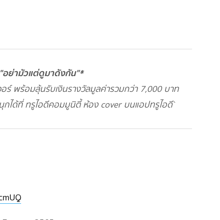
ย่ามัวแต่ดูมาดังกัน"*
ร์ พร้อมลุ้นรับเงินรางวัลมูลค่ารวมกว่า 7,000 บาท
ุกได้ที่ ทรูไอดีคอมมูนิตี้ ห้อง cover บนแอปทรูไอดี`
O1cmUQ