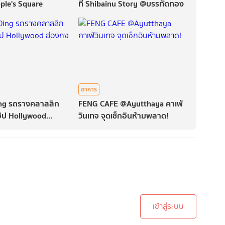
ple's Square
ที่ Shibainu Story @บรรทัดทอง
อาหาร
Ding รถรางคลาสสิก
FENG CAFE @Ayutthaya คาเฟ่
ฮิป Hollywood
วินเทจ จุดเช็กอินห้ามพลาด!
ะบบเพื่อทำการคอมเม้นต์
เข้าสู่ระบบ