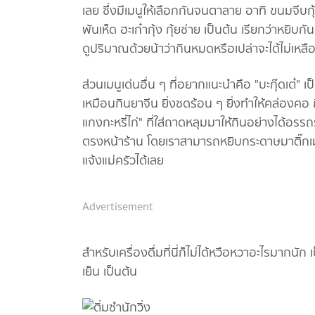
เลย ซึ่งมีเมนูให้เลือกกันจนตาลาย อาทิ ขนมจีบกุ
พันเห็ด ฮะเก๋ากุ้ง กุ้ยช่าย เป็นต้น เรียกว่าหยิบ
ดูปริมาณด้วยน้าว่ากินหมดหรือเปล่าจะได้ไม่เหลือท
ส่วนเมนูเด่นอื่น ๆ ที่อยากแนะนำคือ "บะกุ๊ดเต๋" เป็
เหมือนกินยาจีน ยิ่งซดร้อน ๆ ยิ่งทำให้คล่องคอ ถื
แกงกะหรี่ไก่" ที่ใส่ถาดหลุมมาให้กินอย่างได้อรร
ตรงหน้าร้าน โดยเราสามารถหยิบกระดาษมาติ๊กเมนูท
แจ้งแม่ครัวได้เลย
Advertisement
สำหรับเครื่องดื่มที่นี่ก็ไม่ได้หวือหวาอะไรมากนัก
เย็น เป็นต้น