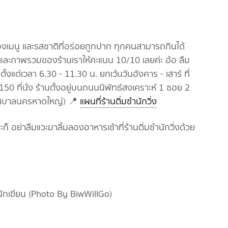
องเมนู และรสชาติที่อร่อยถูกปาก ทุกคนสามารถกินได้
และภาพรวมของร้านเราให้คะแนน 10/10 เลยค่ะ อ้อ ลืม
ตั้งแต่เวลา 6.30 - 11.30 น. ยกเว้นวันอังคาร - เสาร์ ที่
50 ที่นั่ง ร้านตั้งอยู่บนถนนนิพัทธ์สงเคราะห์ 1 ซอย 2
เทศบาลนครหาดใหญ่) 📍
แผนที่ร้านติ่มซำนักวิ่ง
็ อย่าลืมแวะมาลิ้มลองอาหารเช้าที่ร้านติ่มซำนักวิ่งด้วย
เขียน (Photo By BiwWillGo)