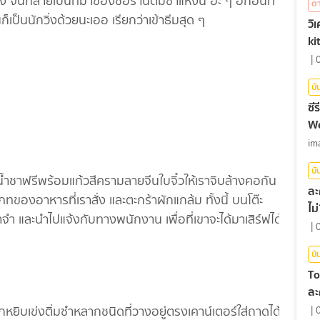
ง จนกลายเป็นที่มาของชื่อร้านติ่มซำแห่งนี้ อ๊ะ ๆ อีกอันที่
ด
เป็นนักวิ่งด้วยนะเออ เรียกว่าเข้าธีมสุด ๆ
วิ
ki
|
บั
ซีร
We
im
บั
้ำชาฟรีพร้อมแก้วสีครามลายจีนใบจิ๋วให้เราจิบล้างคอกัน
ละ
ภทของอาหารที่เราสั่ง และตะกร้าผักแกล้ม ทั้งนี้ บนโต๊ะ
ไม
ราจำ และนำไปแจ้งกับทางพนักงาน เพื่อที่เขาจะได้มาเสิร์ฟได้
|
บั
To
ละ
หยิบเข่งติ่มซำหลากชนิดที่วางอยู่ตรงเคาน์เตอร์ใส่ถาดได้
|