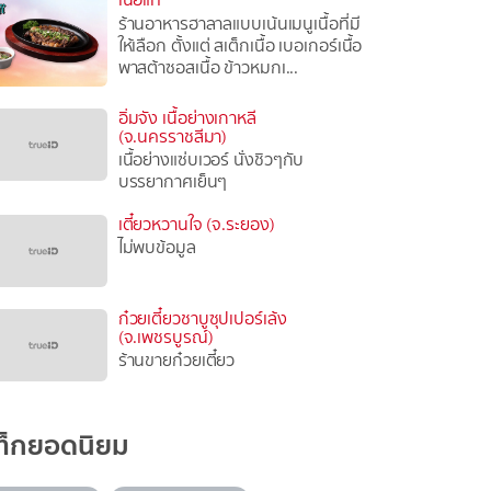
ร้านอาหารฮาลาลแบบเน้นเมนูเนื้อที่มี
ให้เลือก ตั้งแต่ สเต็กเนื้อ เบอเกอร์เนื้อ
พาสต้าซอสเนื้อ ข้าวหมกเ...
อิ่มจัง เนื้อย่างเกาหลี
(จ.นครราชสีมา)
เนื้อย่างแซ่บเวอร์ นั่งชิวๆกับ
บรรยากาศเย็นๆ
เตี๋ยวหวานใจ (จ.ระยอง)
ไม่พบข้อมูล
ก๋วยเตี๋ยวชาบูซุปเปอร์เล้ง
(จ.เพชรบูรณ์)
ร้านขายก๋วยเตี๋ยว
ท็กยอดนิยม