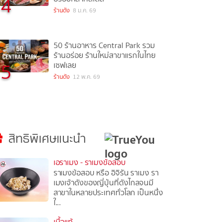
4
ร้านดัง
8 ม.ค. 69
50 ร้านอาหาร Central Park รวม
ร้านอร่อย ร้านใหม่สาขาแรกในไทย
5
เซฟเลย
ร้านดัง
12 พ.ค. 69
สิทธิพิเศษแนะนำ
เอราเมง - ราเมงข้อสอบ
ราเมงข้อสอบ หรือ อิจิรัน ราเมง รา
เมงเจ้าดังของญี่ปุ่นที่ดังไกลจนมี
สาขาในหลายประเทศทั่วโลก เป็นหนึ่ง
ใ...
เนื้อแท้