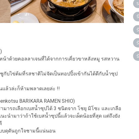
ร
ร
ร
ร
)
ร
ยหน้าด้วยคอลลาเจนที่ได้จากการเคี่ยวขาหลังหมู รสหวาน
บไข่ต้มที่รสชาติไม่จัดเป็นทอปปิ้งเข้ากันได้ดีกับน้ำซุป
แล้วล่ะก็ห้ามพลาดเลยล่ะ !!
i Genkotsu BARIKARA RAMEN SHIO)
ราสามารถเลือกเบสน้ำซุปได้ 3 ชนิดจาก โชยุ มิโซะ และเกลือ
แนะนำมาว่าถ้าใช้เบสน้ำซุปนี้แล้วจะเผ็ดน้อยที่สุด แต่ถึงยัง
ี
บบดุดันถูกใจชามนี้แน่นอน