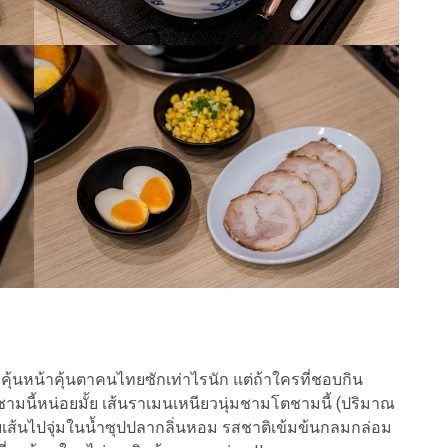
ม่คุ้นหน้าคุ้นตาคนไทยซักเท่าไรนัก แต่ถ้าใครที่ชอบกิน
งชามนี้หน่อยมั้ย เส้นราเมนเหนียวนุ่มชามโตชามนี้ (ปริมาณ
 คีบเส้นไปจุ่มในน้ำซุปปลากลิ่นหอม รสชาติเข้มข้นกลมกล่อม