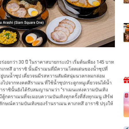
ร่อยกว่า 30 ปี ในราคาสบายกระเป๋า เริ่มต้นเพียง 145 บาท
คาเกทสึ อาราชิ นั้นมีราเมนที่มีความโดดเด่นของน้ำซุปที่
ู่บนน้ำซุป เคี่ยวจนมีรสหวานสัมผัสนุ่มนวลกลมกล่อม
ไปจากทงคตสึราเมน ที่ใช้น้ำซุปกระดูกหมูเคี่ยวจนได้น้ำ
าราชินั้นยังได้รับสมญานามว่า “ราเมนแห่งความบันเทิง
้กดราเมนที่จะมอบความบันเทิงทุกครั้งที่สั่งทุกเมนู เสิร์ฟ
อกลักษณ์ความบันเทิงของร้านราเมน คาเกทสึ อาราชิ ปรุงให้