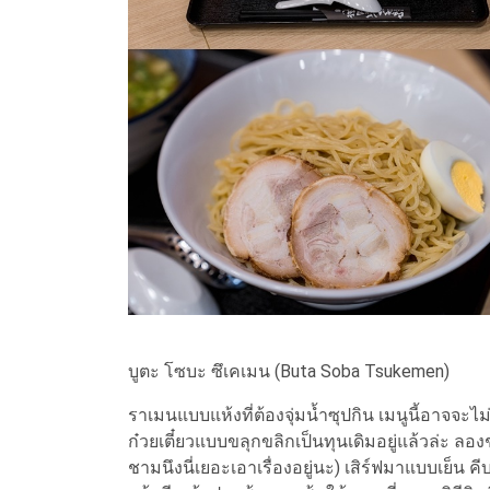
บูตะ โซบะ ซึเคเมน (Buta Soba Tsukemen)
ราเมนแบบแห้งที่ต้องจุ่มน้ำซุปกิน เมนูนี้อาจจะไ
ก๋วยเตี๋ยวแบบขลุกขลิกเป็นทุนเดิมอยู่แล้วล่ะ ลอ
ชามนึงนี่เยอะเอาเรื่องอยู่นะ) เสิร์ฟมาแบบเย็น