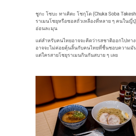
ชูกะ โซบะ ทาเคิตะ โชกุโด (Chuka Soba Takesh
ราเมนโชยุหรือซอสถั่วเหลืองที่หลาย ๆ คนในญี่ปุ
อ่อนละมุน
แต่สำหรับคนไทยอาจจะคิดว่ารสชาติออกไปทางเค็ม
อาจจะไม่ค่อยคุ้นลิ้นกับคนไทยที่ชื่นชอบความม
แต่ใครสายโชยุราเมนกินกันสบาย ๆ เลย