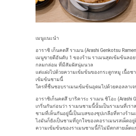
เมนูแนะนำ
อาราชิ เก็นคตสึ ราเมน (Arashi Genkotsu Ramen
เมนูขายดีอันดับ 1 ของร้าน ราเมนสุดเข้มข้นลอ
กลมกล่อม ที่มีสัมผัสนุ่มนวล
แต่แฝงไปด้วยความเข้มข้นของกระดูกหมู เนื้อชาชูกั
เข้มข้นชามนี้
ใครที่ชื่นชอบราเมนเข้มข้นอุดมไปด้วยคอลลาเจน
อาราชิเก็นคตสึ บาริคาระ ราเมน ชิโอะ (Arash
เกริ่นกันก่อนว่า ราเมนชามนี้นั้นเป็นราเมนที่เ
ชามที่เห็นกันอยู่นี้เป็นเบสของซุปเกลือที่ทางร้าน
ไงมันก็ยังเป็นชามที่ถูกใจของคอราเมนรสเผ็ดอยู่ด
ความเข้มข้นของราเมนชามนี้ก็ไม่มีตกสายเผ็ดแ