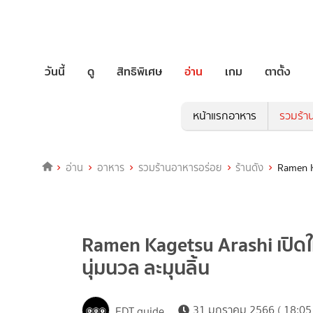
วันนี้
ดู
สิทธิพิเศษ
อ่าน
เกม
ตาตั้ง
หน้าแรกอาหาร
รวมร้า
อ่าน
อาหาร
รวมร้านอาหารอร่อย
ร้านดัง
Ramen Ka
Ramen Kagetsu Arashi เปิดใ
นุ่มนวล ละมุนลิ้น
31 มกราคม 2566 ( 18:05 
EDT guide