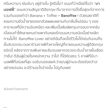
บา
ครีมหวานๆ เข้มข้นๆ อยู่ข้างใน รู้หรือไม่? ขนมที่ว่าเนี่ยมีชื่อว่า “
นอฟฟี่
” ขนมหวานสัญชาติอังกฤษ ที่มาจากการตั้งชื่อสุดเก๋จากการ
Banoffee
รวมกันของคำว่า Banana + Toffee =
! ด้วยรสชาติที่
หอมหวานยั่วน้ำลายของกล้วยผสมผสานกับกลิ่นไหม้อ่อน ๆ ของ
คาราเมลที่มีความข้นเหนียว และเพิ่มเนื้อสัมผัสกรุบกรอบจากครัม
เบิ้ลจนทำให้หลายคนต่างพากันหลงรักขนมหวานชนิดนี้อย่างเลิก
ทานไม่ได้ Banoffee Lover อย่างดิฉันก็อดใจรีวิวไม่ได้เช่นกันจนถึง
ขั้นขับรถตระเวนหาร้านคาเฟ่ทั่วหาดใหญ่ที่ขายขนมหวานผู้ดีอังกฤษ
ชนิดนี้ หลังจากการเฟ้นหาและชิมจนอยากตรวจระดับน้ำตาลในเลือด
ว่าซั่น! ดิฉันผู้ป่วยโรคหนักหวาน ว่าไป! ก็ได้คัดสรร 5 คาเฟ่ที่มีบา
นอฟฟี่ที่อร่อยที่สุด ขอรับรองเลยค่ะว่าคุณผู้อ่านจะต้องร้องว้าว!
อย่างแน่นอน จะมีร้านอะไรบ้างนั้น ไปดูกันเลย!
Advertisement