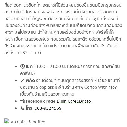
ที่สุด ออกแนวช็อกโกแลตบาร์ที่มีส่วนผสมของชิ้นขนมปังกรุบกรอบ
อยู่ด้านใน วิปครีมสูตรเฉพาะของทางร้านที่ทำจากมูสครีมสดผสม
กลิ่นวานิลลา ทำให้ชูรสชาติของวิปครีมมากขึ้น ติดอยู่นิดนึงตรงที่
ชั้นของวิปครีมค่อนข้างหนาไปและกลิ่นนมก็ชัดมากจนกลบกลิ่นของ
คาราเมลไปเลย แนะนำให้ทานคู่กับเครื่องดื่มอย่างกาแฟหรือโกโก้
เพราะเมื่อทานสององค์ประกอบรวมกัน รสชาติจะอร่อยมากขึ้นไปอีก
ถึงร้านจะหรูหราขนาดไหน แต่ราคาบานอฟฟี่ของเขากันเอ๊ง กันเอง
อยู่ที่ราคา 85 บาทจ้า
🕚 เปิด
11.00 – 21.00 น. เปิดให้บริการทุกวัน (เฉพาะโซน
คาเฟ่นะ)
📍 พิกัด
ร้านตั้งอยู่ที่ ถนนศุภสารรังสรรค์ 4 เลี้ยวเข้ามาที่
ซอยร้าน Sleepless ใกล้กับร้านคาเฟ่ Coffee With Me?
เยื้องกับร้านเสริมสวยกาญกาย
📲 Facebook Page
:
Billin Café&Bristo
📞 โทร.
063-9324569