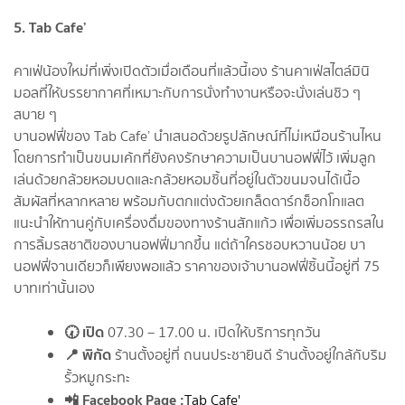
5. Tab Cafe’
คาเฟ่น้องใหม่ที่เพิ่งเปิดตัวเมื่อเดือนที่แล้วนี้เอง ร้านคาเฟ่สไตล์มินิ
มอลที่ให้บรรยากาศที่เหมาะกับการนั่งทำงานหรือจะนั่งเล่นชิว ๆ
สบาย ๆ
บานอฟฟี่ของ Tab Cafe’ นำเสนอด้วยรูปลักษณ์ที่ไม่เหมือนร้านไหน
โดยการทำเป็นขนมเค้กที่ยังคงรักษาความเป็นบานอฟฟี่ไว้ เพิ่มลูก
เล่นด้วยกล้วยหอมบดและกล้วยหอมชิ้นที่อยู่ในตัวขนมจนได้เนื้อ
สัมผัสที่หลากหลาย พร้อมกับตกแต่งด้วยเกล็ดดาร์กช็อกโกแลต
แนะนำให้ทานคู่กับเครื่องดื่มของทางร้านสักแก้ว เพื่อเพิ่มอรรถรสใน
การลิ้มรสชาติของบานอฟฟี่มากขึ้น แต่ถ้าใครชอบหวานน้อย บา
นอฟฟี่จานเดียวก็เพียงพอแล้ว ราคาของเจ้าบานอฟฟี่ชิ้นนี้อยู่ที่ 75
บาทเท่านั้นเอง
🕢 เปิด
07.30 – 17.00 น. เปิดให้บริการทุกวัน
📍 พิกัด
ร้านตั้งอยู่ที่ ถนนประชายินดี ร้านตั้งอยู่ใกล้กับริม
รั้วหมูกระทะ
📲 Facebook Page :
Tab Cafe'