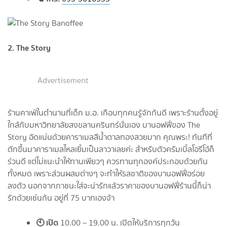
2. The Story
Advertisement
ร้านคาเฟ่ในตำนานที่เด็ก ม.อ. เกือบทุกคนรู้จักกันดี เพราะร้านตั้งอยู่
ใกล้กับมหาวิทยาลัยสงขลานครินทร์นั่นเอง บานอฟฟี่ของ The
Story อัดแน่นด้วยคาราเมลสีน้ำตาลทองสวยมาก คุณพระ! ทันทีที่
ตักขึ้นมาคาราเมลไหลเยิ้มเป็นลาวาเลยค่ะ สำหรับตัวครัมเบิ้ลโอรีโอ้ก็
ร่วนดี แต่ไม่แนะนำให้ทานเพียวๆ ควรทานทุกองค์ประกอบด้วยกัน
ทั้งหมด เพราะส่วนผสมต่างๆ จะทำให้รสชาติของบานอฟฟี่อร่อย
ลงตัว นอกจากภาชนะใส่จะน่ารักแล้วราคาของบานอฟฟี่ร้านนี้ก็น่า
รักด้วยเช่นกัน อยู่ที่ 75 บาทเองจ้า
🕙 เปิด
10.00 – 19.00 น. เปิดให้บริการทุกวัน