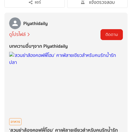
แจ้งตรวจสอบ
แชร์
Piyathidaily
ดูโปรไฟล์
ติดตาม
บทความอื่นๆจาก Piyathidaily
อาหาร
‘สวนย่าส้องคอฟฟี่โฮม’ คาเฟ่สายเขียวสำหรับคนรักน้ำรัก