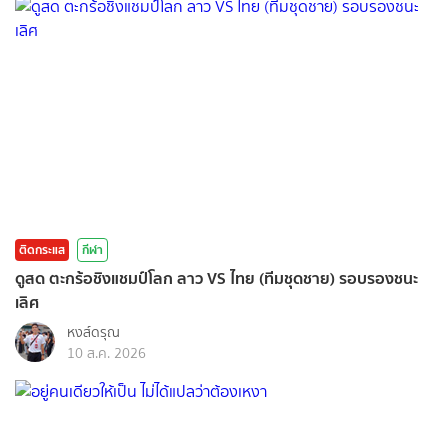
ติดกระแส
กีฬา
ดูสด ตะกร้อชิงแชมป์โลก ลาว VS ไทย (ทีมชุดชาย) รอบรองชนะ
เลิศ
หงส์ดรุณ
10 ส.ค. 2026