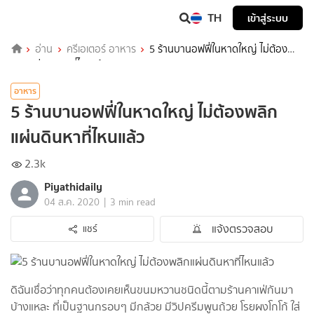
TH
เข้าสู่ระบบ
อ่าน
ครีเอเตอร์ อาหาร
5 ร้านบานอฟฟี่ในหาดใหญ่ ไม่ต้อง
พลิกแผ่นดินหาที่ไหนแล้ว
อาหาร
5 ร้านบานอฟฟี่ในหาดใหญ่ ไม่ต้องพลิก
แผ่นดินหาที่ไหนแล้ว
2.3k
Piyathidaily
|
04 ส.ค. 2020
3 min read
แจ้งตรวจสอบ
แชร์
ดิฉันเชื่อว่าทุกคนต้องเคยเห็นขนมหวานชนิดนี้ตามร้านคาเฟ่กันมา
บ้างแหละ ที่เป็นฐานกรอบๆ มีกล้วย มีวิปครีมพูนถ้วย โรยผงโกโก้ ใส่