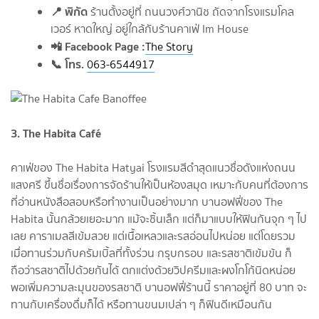
📍 พิกัด
ร้านตั้งอยู่ที่ ถนนวงศ์วานิช ถัดจากโรงแรมโคล
เวอร์ หาดใหญ่ อยู่ใกล้กับร้านคาเฟ่ Im House
📲 Facebook Page :
The Story
📞 โทร.
063-6544917
3. The Habita Café
คาเฟ่ของ The Habita Hatyai โรงแรมสีดำสุดแนวชื่อดังแห่งถนน
แสงศรี ขึ้นชื่อเรื่องการจัดร้านให้เป็นห้องสมุด เหมาะกับคนที่ต้องการ
ที่อ่านหนังสือสอบหรือทำงานเป็นอย่างมาก บานอฟฟี่ของ The
Habita นั้นกล้วยเยอะมาก แม้จะชิ้นเล็ก แต่ก็มาแบบให้ฟินกันจุก ๆ ไป
เลย คาราเมลสีเข้มสวย แต่เนื้อเหลวและรสอ่อนไปหน่อย แต่โดยรวม
เมื่อทานร่วมกับครัมเบิ้ลที่ทั้งร่วน กรุบกรอบ และรสชาติเข้มข้น ก็
ถือว่ารสชาติไปด้วยกันได้ ตกแต่งด้วยวิปครีมและผงโกโก้นิดหน่อย
พอเพิ่มความละมุนของรสชาติ บานอฟฟี่ร้านนี้ ราคาอยู่ที่ 80 บาท จะ
ทานกับเครื่องดื่มก็ได้ หรือทานขนมเปล่า ๆ ก็ฟินดีเหมือนกัน