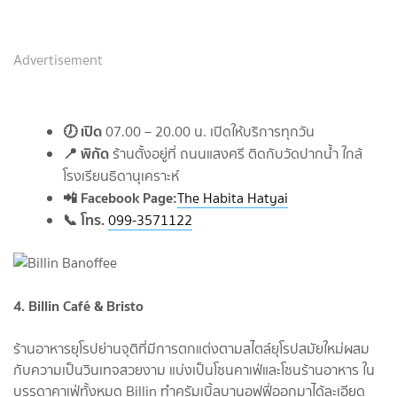
Advertisement
🕖 เปิด
07.00 – 20.00 น. เปิดให้บริการทุกวัน
📍 พิกัด
ร้านตั้งอยู่ที่ ถนนแสงศรี ติดกับวัดปากน้ำ ใกล้
โรงเรียนธิดานุเคราะห์
📲 Facebook Page
:
The Habita Hatyai
📞 โทร.
099-3571122
4. Billin Café & Bristo
ร้านอาหารยุโรปย่านจุติที่มีการตกแต่งตามสไตล์ยุโรปสมัยใหม่ผสม
กับความเป็นวินเทจสวยงาม แบ่งเป็นโซนคาเฟ่และโซนร้านอาหาร ใน
บรรดาคาเฟ่ทั้งหมด Billin ทำครัมเบิ้ลบานอฟฟี่ออกมาได้ละเอียด