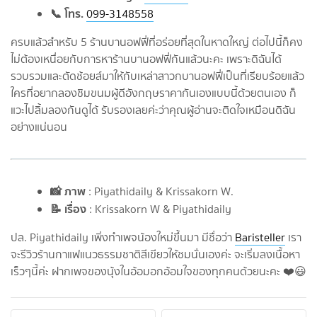
📞 โทร.
099-3148558
ครบแล้วสำหรับ 5 ร้านบานอฟฟี่ที่อร่อยที่สุดในหาดใหญ่ ต่อไปนี้ก็คง
ไม่ต้องเหนื่อยกับการหาร้านบานอฟฟี่กันแล้วนะคะ เพราะดิฉันได้
รวบรวมและตัดช้อยส์มาให้กับเหล่าสาวกบานอฟฟี่เป็นที่เรียบร้อยแล้ว
ใครที่อยากลองชิมขนมผู้ดีอังกฤษราคากันเองแบบนี้ด้วยตนเอง ก็
แวะไปลิ้มลองกันดูได้ รับรองเลยค่ะว่าคุณผู้อ่านจะติดใจเหมือนดิฉัน
อย่างแน่นอน
📸 ภาพ
: Piyathidaily & Krissakorn W.
📝 เรื่อง
: Krissakorn W & Piyathidaily
ปล. Piyathidaily เพิ่งทำเพจน้องใหม่ขึ้นมา มีชื่อว่า
Baristeller
เรา
จะรีวิวร้านกาแฟแนวธรรมชาติสีเขียวให้ชมนั่นเองค่ะ จะเริ่มลงเนื้อหา
เร็วๆนี้ค่ะ ฝากเพจของนุ้งในอ้อมอกอ้อมใจของทุกคนด้วยนะคะ ❤️😃