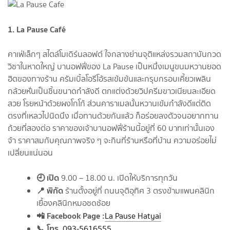
1. La Pause Café
คาเฟ่เล็กๆ สไตล์โมเดิร์นลอฟต์ ใจกลางย่านจุติแหล่งรวมสถาบันกวด
วิชาในหาดใหญ่ บานอฟฟี่ของ La Pause เป็นหนึ่งเมนูขนมหวานยอด
ฮิตของทางร้าน ครัมเบิ้ลโอรีโอ้รสเข้มข้นและกรุบกรอบเคี้ยวเพลิน
กล้วยหั่นเป็นชิ้นขนาดกำลังดี ตกแต่งด้วยวิปครีมขาวเนียนละเอียด
สวย โรยหน้าด้วยผงโกโก้ ส่วนคาราเมลนั้นหวานเข้มกำลังดีแต่ติด
ตรงที่เหลวไปนิดนึง เมื่อทานด้วยกันแล้ว ก็อร่อยลงตัวจนอยากทาน
ถ้วยที่สองต่อ ราคาของเจ้าบานอฟฟี่ร้านนี้อยู่ที่ 60 บาทเท่านั้นเอง
จ้า ราคาสมกับคุณภาพจริง ๆ จะกินที่ร้านหรือที่บ้าน ความอร่อยไม่
เปลี่ยนแน่นอน
🕘 เปิด
9.00 – 18.00 น. เปิดให้บริการทุกวัน
📍 พิกัด
ร้านตั้งอยู่ที่ ถนนจุติอุทิศ 3 ตรงข้ามแพนคลินิก
เยื้องคลินิกหมอชดช้อย
📲 Facebook Page :
La Pause Hatyai
📞 โทร.
093-5616555