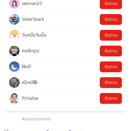
iamnan23
ติดตาม
SilverShark
ติดตาม
วันหนึ่งวันนั้น
ติดตาม
หงส์ดรุณ
ติดตาม
ฝันดี
ติดตาม
แอ๊ะแอ๋🤪
ติดตาม
Pchalisa
ติดตาม
Advertisement