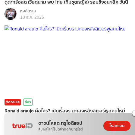
ดูตะกร้อสด เวียดนาม พบ ไทย (ทีมชุดหญิง) รอบชิงชนะเลิศ วันนี้
หงส์ดรุณ
10 ส.ค. 2026
ติดกระแส
กีฬา
Ronald araujo คือใคร? เปิดเรื่องราวกองหลังลิเวอร์พูลคนใหม่
GuideKop
ดาวน์โหลด ทรูไอดีแอป
โหลดเลย
10 ส.ค. 2026
สัมผัสโลกไร้ขีดจำกัดกับทรูไอดี