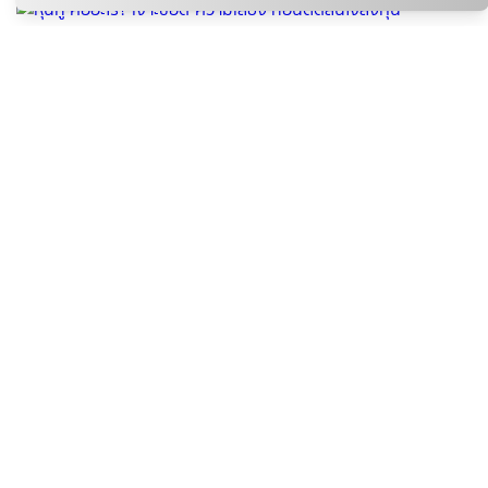
ติดกระแส
ข่าวสาร
หุ้นกู้ คืออะไร? เจาะข้อดี-ความเสี่ยง ก่อนตัดสินใจลงทุน
linda
10 ส.ค. 2026