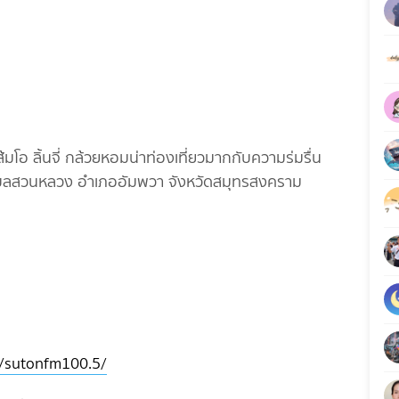
มโอ ลิ้นจี่ กล้วยหอมน่าท่องเที่ยวมากกับความร่มรื่น
ตำบลสวนหลวง อำเภออัมพวา จังหวัดสมุทรสงคราม
/sutonfm100.5/