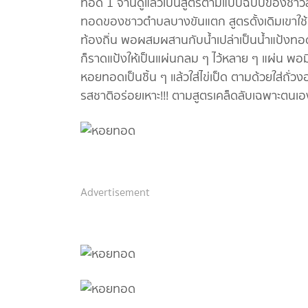
ทอด 1 จานดูแล้วเป็นสูตรตามแบบฉบับของชาวสว
ทอดของชาวตำบลบางขันแตก สูตรดั้งเดิมเขาใช้แป้
ท้องถิ่น พอผสมผสานกับน้ำเปล่าเป็นน้ำแป้งทอดแ
ก็ราดแป้งให้เป็นแผ่นกลม ๆ ไว้หลาย ๆ แผ่น พอม
หอยทอดเป็นชิ้น ๆ แล้วใส่ไข่เป็ด ตามด้วยใส่ถั่ว
รสชาติอร่อยเหาะ!!! ตามสูตรเคล็ดลับเฉพาะตนเ
Advertisement