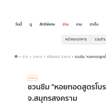
วันนี้
ดู
สิทธิพิเศษ
อ่าน
เกม
ตาตั้ง
หน้าแรกอาหาร
รวมร้า
อ่าน
อาหาร
ครีเอเตอร์ อาหาร
ชวนชิม "หอยทอดสูตร
อาหาร
ชวนชิม "หอยทอดสูตรโบ
จ.สมุทรสงคราม