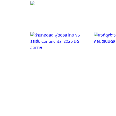
กรุณาเข้าสู่ร
ติดกระแส
กีฬา
ติดกระแส
กีฬ
ถ่ายทอดสด ฟุตซอล ไทย VS
ลิงค์ดูฟุตซอ
รัสเซีย Continental 2026 นัด
คอนติเนนตัล
สุดท้าย
หงส์ดรุณ
BSpo
06 ส.ค. 2026
06 ส.