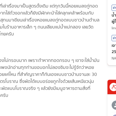
่เล่าเรื่องมาเป็นสูตรดั้งเดิม แต่ทุกวันนี้หอยแมลงภู่ทอด
ข่
ใส่ถั่วงอกแล้วก็ยังมีผักคะน้าใส่คลุกเคล้าพร้อมกับ
น้
ุ่ม-สุทนมาเขียนเล่าเรื่องหอยแมลงภู่ทอดแบบชาวบ้านตำบล
ผู
ในร้านอาหารเล็ก ๆ ถนนเลียบแม่น้ำแม่กลอง เลยวัด
li
ไทยครับ
ข่
เจ
25
NA
ไม่กรอบมาก เพราะถ้าหากทอดกรอบ ๆ เขาจะใส่น้ำมัน
เพจนักอ่านทุกท่านขอบอกไม่ลองชิมจะไม่รู้จักว่าหอย
ยแค่ไหน ที่สำคัญราคาก็กันเองแบบชาวบ้านจานละ 30
ูตรโบราณ ซึ่งผัดได้แบบอร่อยถูกใจด้วยเส้นเหนียวนุ่ม
ผัดแบบโบราณจริง ๆ แล้วยังมีเมนูอาหารตามสั่งที่
ครับ