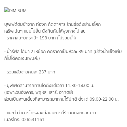
บุฟเฟต์ติ่มซำจาก ท่องกี่ ภัตตาคาร ร้านชื่อดังย่านอโศก
เสริฟเน้นๆ แบบไม่อั้น นั่งกินกันให้พุงกางไปเลย
- ราคาสบายกระเป๋า 198 บาท (ไม่รวมน้ำ)
- น้ำรีฟิล ได้มา 2 เหยือก คิดราคาเป็นหัวละ 39 บาท (มีสั่งน้ำแข็งเพิ่ม
ก็ไม่ได้คิดเงินเพิ่มค่ะ)
- รวมแล้วจ่ายคนละ 237 บาท
- บุฟเฟต์สามารถทานได้ตั้งแต่เวลา 11.30-14.00 น.
(เฉพาะวันอังคาร, พฤหัส, เสาร์, อาทิตย์)
ส่วนเป็นจานเดี่ยวก็สามารถมาทานได้ปกติ ตั้งแต่ 09.00-22.00 น.
- แนะนำว่าควรโทรจองก่อนนะคะ ที่ร้านคนจะเยอะมาก
เบอร์โทร. 026531161