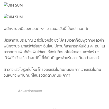
พนักงานจะมีของทอดต่างๆ มาเสนอ อันนี้เป็นเปาทอดค่ะ
มีเวลาทานประมาณ 2 ชั่วโมงครึ่ง ยังไม่ครบเวลาก็อิ่มพุงกางแล้วค่า
พนักงานจะมาเสิร์ฟเรื่อยๆ อันไหนไม่ทานก็สามารถคืนได้นะคะ อันไหน
อยากทานเพิ่มก็สั่งเพิ่มได้เลย ที่สั่งไปก็จะได้ไม่ค่อยครบเท่าไหร่ มา
เสิร์ฟช้าบ้างเร็วบ้างแต่ก็ไม่ได้เป็นปัญหาสำหรับสายกินอย่างเราค่ะ
ถ้าว่างแล้วไม่รู้จะไปไหน โทรจองแล้วไปกินกันเลยค่าา ว่างแล้วไปกิน
วันหน้าจะพาไปกินที่ไหนรอติดตามกันนะค้าาา
Advertisement