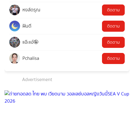
หงส์ดรุณ
ติดตาม
ฝันดี
ติดตาม
แอ๊ะแอ๋🤪
ติดตาม
Pchalisa
ติดตาม
Advertisement