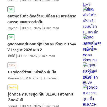
080*******
|
09 ส.ค. 2026
|
3
min read
กีฬา
ส่องฟอร์มตัวเต็งคว้าแชมป์โลก F1 เจาะลึกรถ
สมรรถนะและการตัดสิน
Jaychou
|
09 ส.ค. 2026
|
4
min read
กีฬา
ดูสดวอลเลย์บอลหญิง ไทย vs เวียดนาม Sea
V League 2026 เลก 2
เก็ทโต้
|
09 ส.ค. 2026
|
2
min read
ดารา
10 ซุปตาร์ตัวแม่ หน้าเด็ก หุ่นปัง
KReview
|
08 ส.ค. 2026
|
3
min read
บันเทิง
รู้จักตัวละครชายสุดเท่ใน BLEACH สงคราม
เลือดพันปี
ponydiary
|
08 ส.ค. 2026
|
3
min read