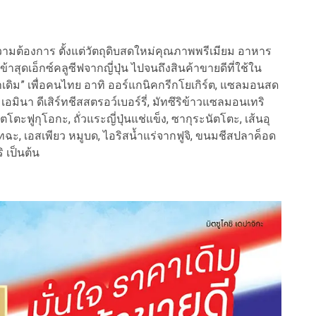
้องการ ตั้งแต่วัตถุดิบสดใหม่คุณภาพพรีเมียม อาหาร
สุดเอ็กซ์คลูซีฟจากญี่ปุ่น ไปจนถึงสินค้าขายดีที่ใช้ใน
คาเดิม” เพื่อคนไทย อาทิ ออร์แกนิคกรีกโยเกิร์ต, แซลมอนสด
มินา ดีเสิร์ทชีสสตรอว์เบอร์รี่, มัทซึริข้าวแซลมอนเทริ
โตะฟูกุโอกะ, ถั่วแระญี่ปุ่นแช่แข็ง, ซากุระนัตโตะ, เส้นอุ
มัทฉะ, เอสเพียว หมูบด, ไอริสน้ำแร่จากฟูจิ, ขนมชีสปลาค็อด
 เป็นต้น