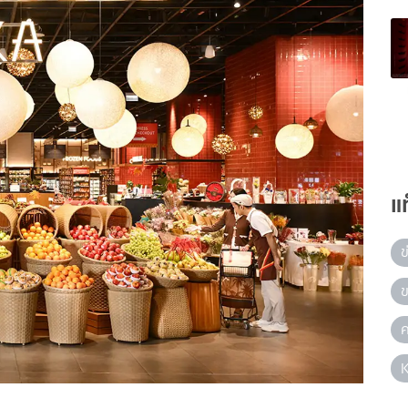
แ
ข
ข
ค