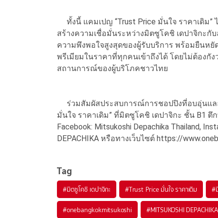
ทั้งนี้ แคมเปญ “Trust Price มั่นใจ ราคาเดิม
สร้างความเชื่อมั่นระหว่างมิตซูโคชิ เดปาจิกะก
ความพึงพอใจสูงสุดของผู้รับบริการ พร้อมยืนหยัด
พรีเมียมในราคาที่ทุกคนเข้าถึงได้ โดยไม่ต้องกังว
สถานการณ์ของผู้บริโภคชาวไทย
ร่วมสัมผัสประสบการณ์การชอปปิงที่อบอุ่นและคุ
มั่นใจ ราคาเดิม” ที่มิตซูโคชิ เดปาจิกะ ชั้น B1 
Facebook: Mitsukoshi Depachika Thailand, In
DEPACHIKA หรือทางเว็บไซต์ https://www.one
Tag
#
มิตซูโคชิ เดปาจิกะ
#
Trust Price มั่นใจ ราคาเดิม
#
ม
#
onebangkokmitsukoshi
#
MITSUKOSHI DEPACHIKA