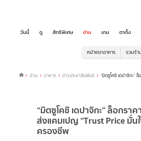
วันนี้
ดู
สิทธิพิเศษ
อ่าน
เกม
ตาตั้ง
หน้าแรกอาหาร
รวมร้า
อ่าน
อาหาร
ข่าวประชาสัมพันธ์
“มิตซูโคชิ เดปาจิกะ” 
“มิตซูโคชิ เดปาจิกะ” ล็อกรา
ส่งแคมเปญ “Trust Price มั่นใ
ครองชีพ