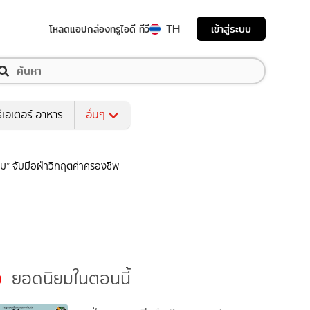
TH
เข้าสู่ระบบ
โหลดแอป
กล่องทรูไอดี ทีวี
ีเอเตอร์ อาหาร
อื่นๆ
ดิม” จับมือฝ่าวิกฤตค่าครองชีพ
ยอดนิยมในตอนนี้