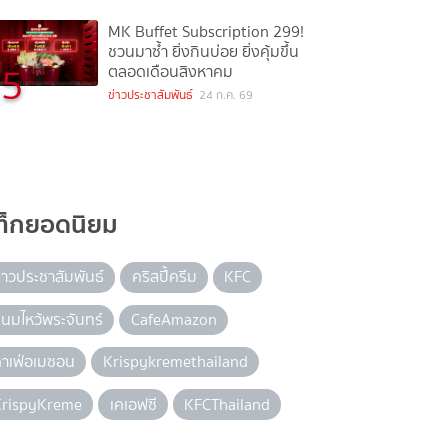
MK Buffet Subscription 299!
ชวนมาซ้ำ ยิ่งกินบ่อย ยิ่งคุ้มขึ้น
5
ตลอดเดือนสิงหาคม
ข่าวประชาสัมพันธ์
24 ก.ค. 69
ท็กยอดนิยม
่าวประชาสัมพันธ์
คริสปี้ครีม
KFC
นมไหว้พระจันทร์
CafeAmazon
าเฟ่อเมซอน
Krispykremethailand
KrispyKreme
เคเอฟซี
KFCThailand