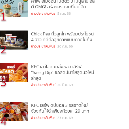
คาเฟ่ อเมซอน เปิดตัว 3 เมนูสายเฮล
ตี้ OMG! อร่อยครบจบที่นมโอ๊ต
1
ข่าวประชาสัมพันธ์
5 ก.ย. 66
Chick Pea ถั่วลูกไก่ พร้อมประโยชน์
4 ว้าว ที่ดีต่อสุขภาพแบบคาดไม่ถึง
2
ข่าวประชาสัมพันธ์
20 ก.ย. 66
KFC เอาใจคนคลั่งซอส เสิร์ฟ
“Sassy Dip” ซอสดิปมาโยสุดนัวใหม่
3
ล่าสุด
ข่าวประชาสัมพันธ์
20 มิ.ย. 69
KFC เสิร์ฟ ดิปซอส 3 รสชาติใหม่
จ้วงกันให้ฉ่ำเพียงถ้วยละ 29 บาท
4
ข่าวประชาสัมพันธ์
23 ก.ค. 69