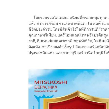
โดยรวบรวมไอเทมยอดนิยมที่ครอบคลุมทุกความต
แห้ง อาหารพร้อมทานรสชาติต้นตำรับ สินค้านำเข้า
ชีวิตประจำวัน โดยมีสินค้าไฮไลท์ที่การันตี “รา
คุณภาพพรีเมียม, แดรี่โฮมแลคโตสฟรีโปรตีนสูง, เอ
ยากิ, อินเทนส์แบลคเซซามิ ซอฟท์เสิร์ฟ, โอคินะนัต
ด้งแห้ง, ชาเขียวผงสำเร็จรูป, อิเคดะ ออร์แกนิก 
ปรุงรสชนิดแท่ง และยากาซูริออร์กานิคโอคุมิโดริ