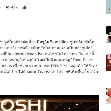
)
422
ูงขึ้นอย่างต่อเนื่อง
มิตซูโคชิ เดปาจิกะ ซูเปอร์มาร์เก็ต-
หารและโกรเซอรีระดับพรีเมียมตามแบบฉบับของซูเปอร์
าของญี่ปุ่น สาขาแรกของประเทศไทยในโครงการ วัน แบงค็
าวะเศรษฐกิจปัจจุบัน โดยเปิดตัวแคมเปญ “Trust Price
รายการ เพื่อช่วยบรรเทาภาระค่าใช้จ่ายของลูกค้า ให้ยังคง
์ได้ โดยไม่ต้องแบกรับภาระค่าใช้จ่ายที่เพิ่มขึ้น ตั้งแต่วัน