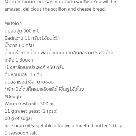
@คุณจะทึ่งกับความอร่อย,ขนมปังต้นหอม&ชีส You will be
amazed, delicious the scallion and cheese bread.
*แป้งโดว์
นมสดอุ่น 300 ml.
ยีสต์หวาน 11 กรัม(1ช้อนโต๊ะ)​
น้ำตาล 60 กรัม
น้ำมันรำข้าว/น้ำมันพืช/น้ำมันมะกอก/เนยละลาย 5 ช้อนโต๊ะ​
เกลือ 1 ช้อนชา​
แป้งสาลีอเนกประสงค์​ 450 กรัม
ต้นหอมซอย 15 ต้น
มอสซาเรลล่า​ชีส ตามชอบ
*พักแป้งโดว์ทีีผสมเสร็จแล้วให้ขึ้นฟู1ชั่วโมง
*Dough
Warm fresh milk 300 ml.
11 g sweet yeast (1 tbsp)​
60 g of sugar
Rice bran oil/vegetable oil/olive oil/melted butter 5 tbsp​
1 teaspoon salt