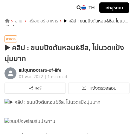
TH
เข้าสู่ระบบ
อ่าน
ครีเอเตอร์ อาหาร
▶️ คลิป : ขนมปังต้นหอม&ชีส, ไม่นวด
แป้งนุ่มมาก
อาหาร
▶️ คลิป : ขนมปังต้นหอม&ชีส, ไม่นวดแป้ง
นุ่มมาก
แม่ขุนทองtaro-of-life
|
01 พ.ค. 2022
1 min read
แจ้งตรวจสอบ
แชร์