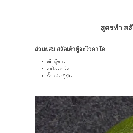
สูตรทำ สล
ส่วนผสม สลัดเต้าหู้อะโวคาโด
เต้าหู้ขาว
อะโวคาโด
น้ำสลัดญี่ปุ่น