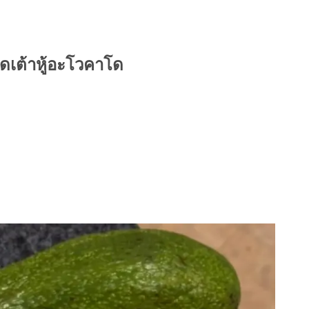
ัดเต้าหู้อะโวคาโด