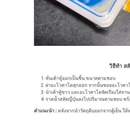
วิธีทำ ส
หั่นเต้าหู้ออกเป็นชิ้น ขนาดตามชอบ
ผ่าอะโวคาโดสุกออก จากนั้นซอยอะโวคา
นำเต้าหู้ขาว และอะโวคาโดจัดเรียงใส่จาน
ราดน้ำสลัดญี่ปุ่นลงไปปริมาณตามชอบ พร้อ
คำแนะนำ :
หลังจากนำวัตถุดิบออกจากตู้เย็น ให