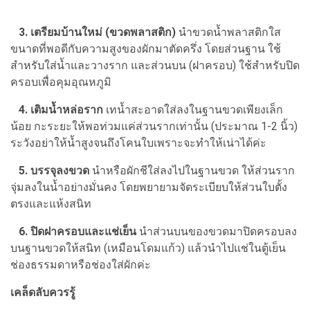
3. เตรียมบ้านใหม่ (ขวดพลาสติก)
นำขวดน้ำพลาสติกใส
ขนาดที่พอดีกับความสูงของผักมาตัดครึ่ง โดยส่วนฐาน ใช้
สำหรับใส่น้ำและวางราก และส่วนบน (ฝาครอบ) ใช้สำหรับปิด
ครอบเพื่อคุมอุณหภูมิ
4. เติมน้ำหล่อราก
เทน้ำสะอาดใส่ลงในฐานขวดเพียงเล็ก
น้อย กะระยะให้พอท่วมแค่ส่วนรากเท่านั้น (ประมาณ 1-2 นิ้ว)
ระวังอย่าให้น้ำสูงจนถึงโคนใบเพราะจะทำให้เน่าได้ค่ะ
5. บรรจุลงขวด
นำหรือผักชีใส่ลงไปในฐานขวด ให้ส่วนราก
จุ่มลงในน้ำอย่างมั่นคง โดยพยายามจัดระเบียบให้ส่วนใบตั้ง
ตรงและแห้งสนิท
6. ปิดฝาครอบและแช่เย็น
นำส่วนบนของขวดมาปิดครอบลง
บนฐานขวดให้สนิท (เหมือนโดมแก้ว) แล้วนำไปแช่ในตู้เย็น
ช่องธรรมดาหรือช่องใส่ผักค่ะ
เคล็ดลับควรรู้