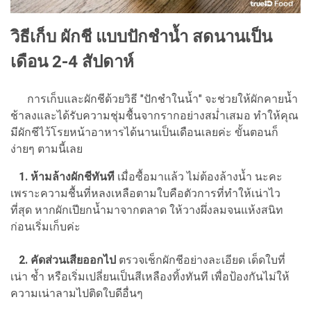
วิธีเก็บ ผักชี แบบปักชำน้ำ สดนานเป็น
เดือน 2-4 สัปดาห์
การเก็บและผักชีด้วยวิธี "ปักชำในน้ำ" จะช่วยให้ผักคายน้ำ
ช้าลงและได้รับความชุ่มชื้นจากรากอย่างสม่ำเสมอ ทำให้คุณ
มีผักชีไว้โรยหน้าอาหารได้นานเป็นเดือนเลยค่ะ ขั้นตอนก็
ง่ายๆ ตามนี้เลย
1. ห้ามล้างผักชีทันที
เมื่อซื้อมาแล้ว ไม่ต้องล้างน้ำ นะคะ
เพราะความชื้นที่หลงเหลือตามใบคือตัวการที่ทำให้เน่าไว
ที่สุด หากผักเปียกน้ำมาจากตลาด ให้วางผึ่งลมจนแห้งสนิท
ก่อนเริ่มเก็บค่ะ
2. คัดส่วนเสียออกไป
ตรวจเช็กผักชีอย่างละเอียด เด็ดใบที่
เน่า ช้ำ หรือเริ่มเปลี่ยนเป็นสีเหลืองทิ้งทันที เพื่อป้องกันไม่ให้
ความเน่าลามไปติดใบดีอื่นๆ