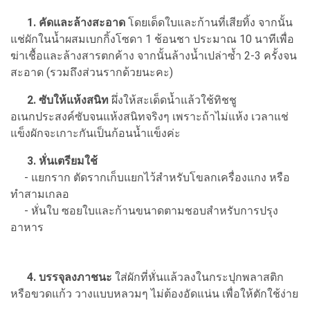
1. คัดและล้างสะอาด
โดยเด็ดใบและก้านที่เสียทิ้ง จากนั้น
แช่ผักในน้ำผสมเบกกิ้งโซดา 1 ช้อนชา ประมาณ 10 นาทีเพื่อ
ฆ่าเชื้อและล้างสารตกค้าง จากนั้นล้างน้ำเปล่าซ้ำ 2-3 ครั้งจน
สะอาด (รวมถึงส่วนรากด้วยนะคะ)
2. ซับให้แห้งสนิท
ผึ่งให้สะเด็ดน้ำแล้วใช้ทิชชู
อเนกประสงค์ซับจนแห้งสนิทจริงๆ เพราะถ้าไม่แห้ง เวลาแช่
แข็งผักจะเกาะกันเป็นก้อนน้ำแข็งค่ะ
3. หั่นเตรียมใช้
- แยกราก ตัดรากเก็บแยกไว้สำหรับโขลกเครื่องแกง หรือ
ทำสามเกลอ
- หั่นใบ ซอยใบและก้านขนาดตามชอบสำหรับการปรุง
อาหาร
4. บรรจุลงภาชนะ
ใส่ผักที่หั่นแล้วลงในกระปุกพลาสติก
หรือขวดแก้ว วางแบบหลวมๆ ไม่ต้องอัดแน่น เพื่อให้ตักใช้ง่าย