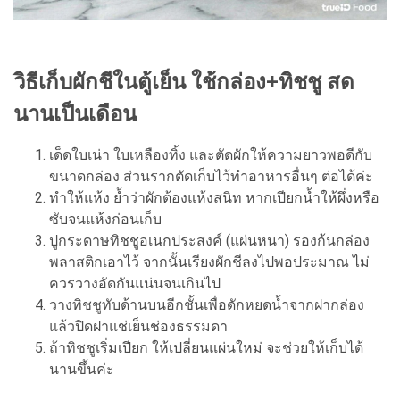
วิธีเก็บผักชีในตู้เย็น ใช้กล่อง+ทิชชู สด
นานเป็นเดือน
เด็ดใบเน่า ใบเหลืองทิ้ง และตัดผักให้ความยาวพอดีกับ
ขนาดกล่อง ส่วนรากตัดเก็บไว้ทำอาหารอื่นๆ ต่อได้ค่ะ
ทำให้แห้ง ย้ำว่าผักต้องแห้งสนิท หากเปียกน้ำให้ผึ่งหรือ
ซับจนแห้งก่อนเก็บ
ปูกระดาษทิชชูอเนกประสงค์ (แผ่นหนา) รองก้นกล่อง
พลาสติกเอาไว้ จากนั้นเรียงผักชีลงไปพอประมาณ ไม่
ควรวางอัดกันแน่นจนเกินไป
วางทิชชูทับด้านบนอีกชั้นเพื่อดักหยดน้ำจากฝากล่อง
แล้วปิดฝาแช่เย็นช่องธรรมดา
ถ้าทิชชูเริ่มเปียก ให้เปลี่ยนแผ่นใหม่ จะช่วยให้เก็บได้
นานขึ้นค่ะ