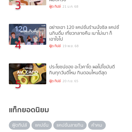
3
ฟู้ด ทิปส์
21 ม.ค. 68
อย่างเอา 120 แคปชั่นร้านนั่งชิล แคปชั่
นกินดื่ม เที่ยวกลางคืน เมาไม่เมา ก็
เอาใจไป
4
ฟู้ด ทิปส์
19 พ.ย. 68
ประโยชน์ของ อะโวคาโด ผลไม้ไขมันดี
กินทุกวันดีไหม กินตอนไหนดีสุด
5
ฟู้ด ทิปส์
20 ก.ย. 65
แท็กยอดนิยม
ฟู้ดทิปส์
แคปชั่น
แคปชั่นสายกิน
คำคม