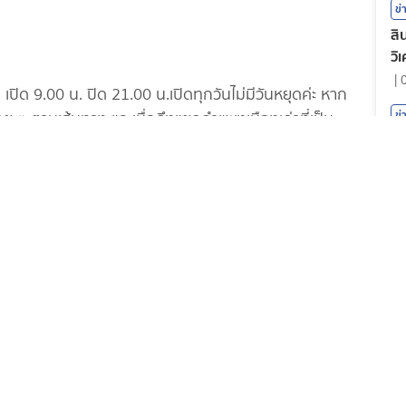
ข่
สิ
วิ
|
เปิด 9.00 น. ปิด 21.00 น.เปิดทุกวันไม่มีวันหยุดค่ะ หาก
ข่
อย ๆ ตามเส้นทาง และเมื่อถึงแยกกำแพงเมืองเก่าที่เป็น
รา
ับรถตรงที่กลับรถ จากนั้นชิดซ้ายไว้ ร้านจะตั้งอยู่ติดถนน
ร
เมื่อมาถึงหน้าร้านได้บรรยากาศเทศกาลปีใหม่เลยทีเดียว
|
บถ่ายรูป ประดับตกแต่งด้วยดอกไม้ และป้ายข้อความที่เข้า
ม่ ได้เก็บภาพสวย ๆ กลับไปกันค่ะ
ข่
หน
วิ
|
 โต๊ะ รับลมเย็น ๆ ส่วนอีกฝั่ง ร้านจัดไว้ให้สำหรับเป็น
ข่
สล
เด
W