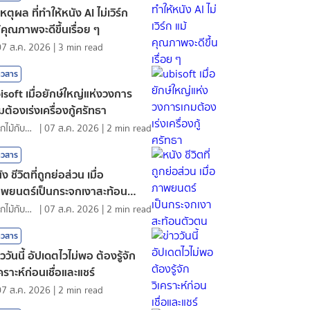
เหตุผล ที่ทำให้หนัง AI ไม่เวิร์ก
้คุณภาพจะดีขึ้นเรื่อย ๆ
07 ส.ค. 2026
|
3
min read
าวสาร
isoft เมื่อยักษ์ใหญ่แห่งวงการ
มต้องเร่งเครื่องกู้ศรัทธา
ดอกไม้กับสายน้ำ
|
07 ส.ค. 2026
|
2
min read
าวสาร
ัง ชีวิตที่ถูกย่อส่วน เมื่อ
พยนตร์เป็นกระจกเงาสะท้อนตัว
น
ดอกไม้กับสายน้ำ
|
07 ส.ค. 2026
|
2
min read
าวสาร
าววันนี้ อัปเดตไวไม่พอ ต้องรู้จัก
เคราะห์ก่อนเชื่อและแชร์
07 ส.ค. 2026
|
2
min read