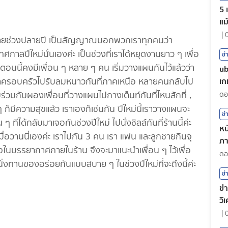
5 
แม
|
ักทายช่วงปลายปี เป็นสัญญาณบอกพวกเราทุกคนว่า
ศกาลปีใหม่นั่นเองค่ะ เป็นช่วงที่เราได้หยุดงานยาว ๆ เพื่อ
ข่
อนนี้คงมีเพื่อน ๆ หลาย ๆ คน เริ่มวางแผนกันไว้แล้วว่า
ub
เก
าครอบครัวไปรับลมหนาวกันที่ภาคเหนือ หลายคนกลับไป
่วมกับผองเพื่อนที่วางแผนไปกางเต็นท์กันที่ไหนสักที่ ,
ีความสุขแล้ว เราเองก็เช่นกัน ปีใหม่นี้เราวางแผนจะ
ข่
 ทีได้กลับมาเจอกันช่วงปีใหม่ ไปนั่งชิลล์กันที่ร้านนี้ค่ะ
หน
เมื่อวานนี่เองค่ะ เราไปกัน 3 คน เรา แฟน และลูกชายกินจุ
ภา
ใจในบรรยากาศภายในร้าน จึงจะมาแนะนำเพื่อน ๆ ไว้เพื่อ
ต
ั่งทานของอร่อยกันแบบสบาย ๆ ในช่วงปีใหม่ที่จะถึงนี้ค่ะ
ข่
ข่
วิ
|