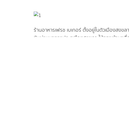
ร้านอาหารเฟรช เบเกอร์ ตั้งอยู่ในตัวเมืองสงขลา 
ขับผ่านมาทางประตูเมืองสงขลา ให้ตรงเข้ามาเรื่
ถนนคนเดินสงขลาแต่แรก ให้เลี้ยวขวาค่ะ และให้กล
มีป้ายบอกได้ชัดเจน ตอนนี้เรามาถึงร้านแล้วค่ะ 
เนื่องจากบริเวณหน้าร้านมีการจัดพื้นที่ไว้สำหรั
กับเทศกาล เพื่อให้ลูกค้าที่มาทานที่ร้านช่วงปีให
บริเวณหน้าร้านมีพื้นที่นั่งกินด้านนอกประมาณ 3-4
พื้นที่ถ่ายรูป เราเข้าไปด้านในเลยค่ะ
Advertisement