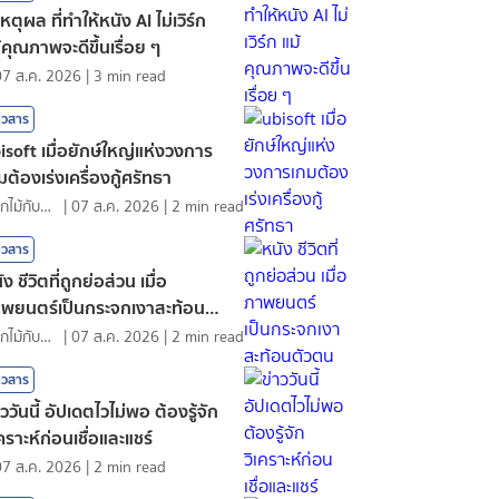
เหตุผล ที่ทำให้หนัง AI ไม่เวิร์ก
้คุณภาพจะดีขึ้นเรื่อย ๆ
07 ส.ค. 2026
|
3
min read
าวสาร
isoft เมื่อยักษ์ใหญ่แห่งวงการ
มต้องเร่งเครื่องกู้ศรัทธา
ดอกไม้กับสายน้ำ
|
07 ส.ค. 2026
|
2
min read
าวสาร
ัง ชีวิตที่ถูกย่อส่วน เมื่อ
พยนตร์เป็นกระจกเงาสะท้อนตัว
น
ดอกไม้กับสายน้ำ
|
07 ส.ค. 2026
|
2
min read
าวสาร
าววันนี้ อัปเดตไวไม่พอ ต้องรู้จัก
เคราะห์ก่อนเชื่อและแชร์
07 ส.ค. 2026
|
2
min read