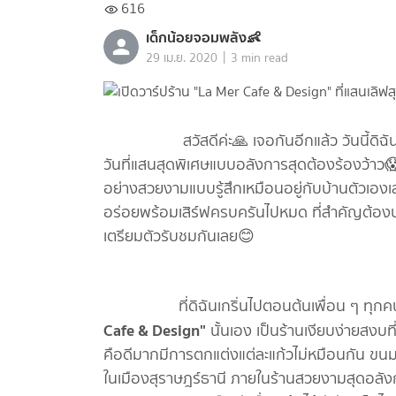
616
เด็กน้อยจอมพลัง👶
|
29 เม.ย. 2020
3 min read
สวัสดีค่ะ🙏 เจอกันอีกแล้ว วันนี้ดิฉันก็จะ
วันที่แสนสุดพิเศษแบบอลังการสุดต้องร้องว้าว😱
อย่างสวยงามแบบรู้สึกเหมือนอยู่กับบ้านตัวเองเลยไ
อร่อยพร้อมเสิร์ฟครบครันไปหมด ที่สำคัญต้อง
เตรียมตัวรับชมกันเลย😊
ที่ดิฉันเกริ่นไปตอนต้นเพื่อน ๆ ทุกคนอยา
Cafe & Design"
นั้นเอง เป็นร้านเงียบง่ายสงบที
คือดีมากมีการตกแต่งแต่ละแก้วไม่หมือนกัน ขนมเ
ในเมืองสุราษฎร์ธานี ภายในร้านสวยงามสุดอลังก