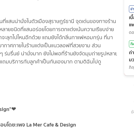
ลนะคะ)
ข่
เบ
นที่แสนน่านั่งในตัวเมืองสุราษฎร์ธานี จุดเด่นของทางร้าน
แ
ลากหลายชนิดที่แสนอร่อยโดยการตกแต่งเน้นความเรียบง่าย
ากจะลุกไปไหนอีกด้วย แถมยังได้กลิ่นกาแฟหอมกรุ่น ที่มา
กี
ยากาศภายในร้านแต่งเป็นแนวลอฟที่สวยงาม ส่วน
ถ่
่มรื่นย์ น่านั่งมาก ยังไม่พอที่ร้านยังจัดมุมถ่ายรูปหลาย
มว
วย แถมบริการกับลูกค้าเป็นกันเองมาก ตามดิฉันไปดู
(7
esign"❤
ข