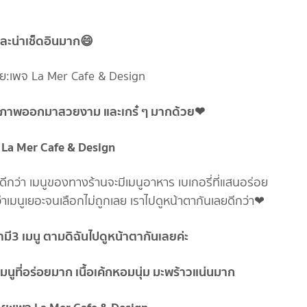
และน่าเช็ดอินมาก😄
ยรูปภาพออกมาสวยงาม และเกร๋ ๆ มากด้วย❤
 เมนูของทางร้านจะมีเมนูอาหาร เบเกอรี่ที่แสนอร่อย
้ว่าเมนูเยอะจนเลือกไม่ถูกเลย เราไปดูหน้าตากันเลยดีกว่า❤
นำมี3 เมนู ตามดิฉันไปดูหน้าตากันเลยค่ะ
มนูที่อร่อยมาก เนื้อเค้กหอมนุ่ม มะพร้าวแน่นมาก