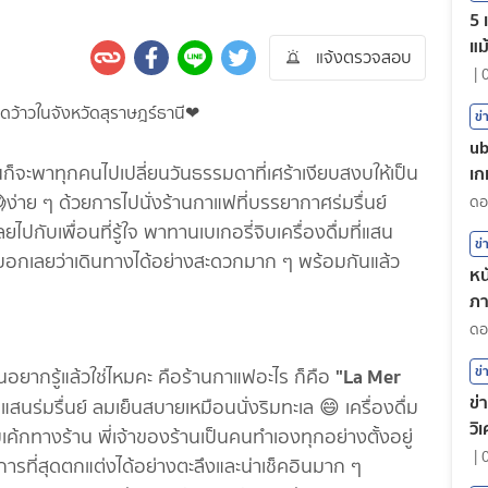
5 
แม
แจ้งตรวจสอบ
|
ข่
ub
พาทุกคนไปเปลี่ยนวันธรรมดาที่เศร้าเงียบสงบให้เป็น
เก
ง่าย ๆ ด้วยการไปนั่งร้านกาแฟที่บรรยากาศร่มรื่นย์
ปกับเพื่อนที่รู้ใจ พาทานเบเกอรี่จิบเครื่องดื่มที่แสน
ข่
บอกเลยว่าเดินทางได้อย่างสะดวกมาก ๆ พร้อมกันแล้ว
หน
ภา
ต
"La Mer
ข่
กรู้แล้วใช่ไหมคะ คือร้านกาแฟอะไร ก็คือ
ข่
่แสนร่มรื่นย์ ลมเย็นสบายเหมือนนั่งริมทะเล 😄 เครื่องดื่ม
วิ
ค้กทางร้าน พี่เจ้าของร้านเป็นคนทำเองทุกอย่างตั้งอยู่
|
ารที่สุดตกแต่งได้อย่างตะลึงและน่าเช็คอินมาก ๆ