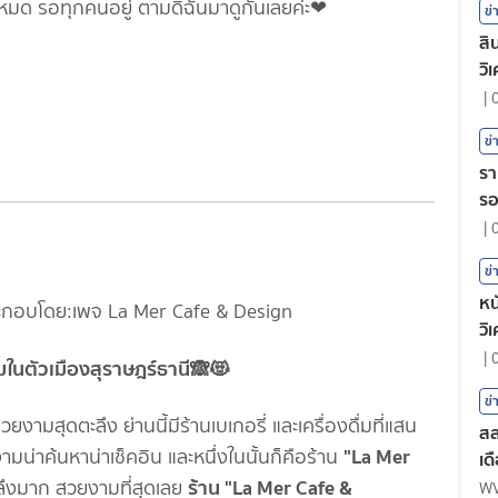
ไปหมด รอทุกคนอยู่ ตามดิฉันมาดูกันเลยค่ะ❤
ข่
สิ
วิ
|
ข่
รา
ร
|
ข่
หน
วิ
|
ในตัวเมืองสุราษฎร์ธานี🙈😻
ข่
ุดตะลึง ย่านนี้มีร้านเบเกอรี่ และเครื่องดื่มที่แสน
สล
"La Mer
มน่าค้นหาน่าเช็คอิน และหนึ่งในนั้นก็คือร้าน
เด
ร้าน "La Mer Cafe &
ตะลึงมาก สวยงามที่สุดเลย
W