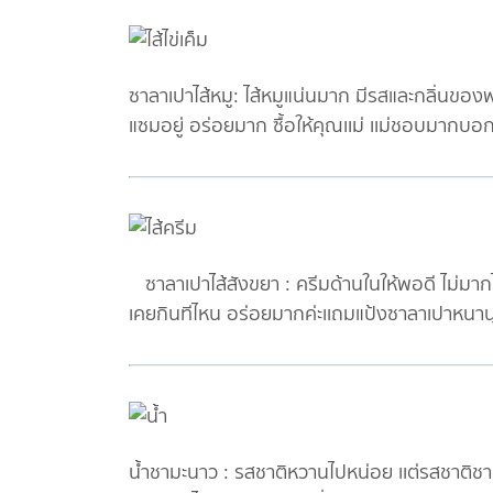
ซาลาเปาไส้หมู: ไส้หมูแน่นมาก มีรสและกลิ่นขอ
แซมอยู่ อร่อยมาก ซื้อให้คุณเเม่ เเม่ชอบมากบ
ซาลาเปาไส้สังขยา : ครีมด้านในให้พอดี ไม่มากไม
เคยกินทีไหน อร่อยมากค่ะเเถมแป้งซาลาเปาหนานุ
น้ำชามะนาว : รสชาติหวานไปหน่อย เเต่รสชาติชา