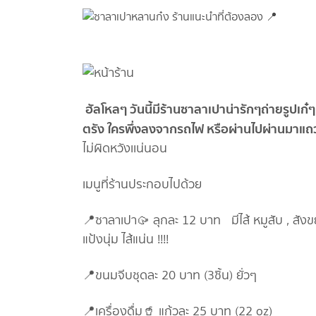
ฮัลโหลๆ วันนี้มีร้านซาลาเปาน่ารักๆถ่ายรูปเก
ตรัง ใครพึ่งลงจากรถไฟ หรือผ่านไปผ่านมาแถ
ไม่ผิดหวังเเน่นอน
เมนูที่ร้านประกอบไปด้วย
📍ซาลาเปา🥠 ลุกละ 12 บาท มีไส้ หมูสับ , สังขย
แป้งนุ่ม ไส้แน่น !!!!
📍ขนมจีบชุดละ 20 บาท (3ชิ้น) ยั่วๆ
📍เครื่องดื่ม🥤 แก้วละ 25 บาท (22 oz)