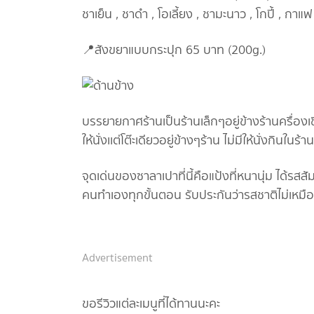
ชาเย็น , ชาดำ , โอเลี้ยง , ชามะนาว , โกปี้ , กาแฟ 
📍สังขยาแบบกระปุก 65 บาท (200g.)
บรรยายกาศร้านเป็นร้านเล็กๆอยู่ข้างร้านครื่องเข
ให้นั่งเเต่โต๊ะเดียวอยู่ข้างๆร้าน ไม่มีให้นั่งกินในร้า
จุดเด่นของซาลาเปาที่นี้คือแป้งที่หนานุ่ม ได้รสส
คนทำเองทุกขั้นตอน รับประกันว่ารสชาติไม่เหมือ
Advertisement
ขอรีวิวแต่ละเมนูที่ได้ทานนะคะ