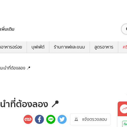
เพิ่มเติม
นอาหารอร่อย
บุฟเฟ่ต์
ร้านกาแฟและขนม
สูตรอาหาร
คร
นะนำที่ต้องลอง 📍
นำที่ต้องลอง 📍
แจ้งตรวจสอบ
กี