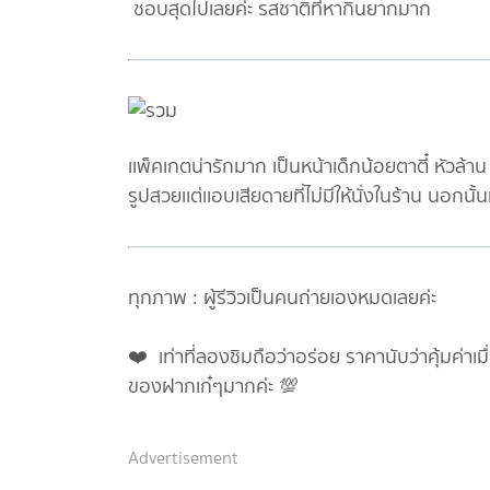
ชอบสุดไปเลยค่ะ รสชาติที่หากินยากมาก
เเพ็คเกตน่ารักมาก เป็นหน้าเด็กน้อยตาตี๋ หัวล้า
รูปสวยเเต่เเอบเสียดายที่ไม่มีให้นั่งในร้าน นอกน
ทุกภาพ : ผู้รีวิวเป็นคนถ่ายเองหมดเลยค่ะ
❤️ เท่าที่ลองชิมถือว่าอร่อย ราคานับว่าคุ้มค่า
ของฝากเก๋ๆมากค่ะ 💯
Advertisement