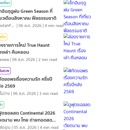
องเที่ยว
็กอินฤดูฝน Green Season ที่
ี่ยวเดือนสิงหาคม ฟีลธรรมชาติ
NamfahPhupha
|
06 ส.ค. 2026
|
4
min read
นเทิง
องรายการใหม่ True Haunt
ื่องเล่า คืนหลอน
eview
|
06 ส.ค. 2026
|
2
min read
ริมดวง
กัดขอพรเรื่องความรัก ครึ่งปี
ัง 2569
ไม่ว่าง
|
06 ส.ค. 2026
|
3
min read
ฬา
ฟุตซอลสด Continental 2026
ียดนาม พบ ไทย ถ่ายทอดสด
ฬา
ส์ดรุณ
|
05 ส.ค. 2026
|
4
min read