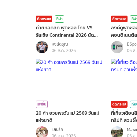
ติดกระแส
กีฬา
ติดกระแส
กีฬ
ถ่ายทอดสด ฟุตซอล ไทย VS
ลิงค์ดูฟุตซอ
รัสเซีย Continental 2026 นัด
คอนติเนนตัล
สุดท้าย
หงส์ดรุณ
BSpo
06 ส.ค. 2026
06 ส.
แฟชั่น
ติดกระแส
ท่อ
20 คำ อวยพรวันแม่ 2569 วันแม่
ที่เที่ยวเดื
แห่งชาติ
ทริปที่ สวนผึ้
แสนรัก
Mawi
06 ส.ค. 2026
06 ส.