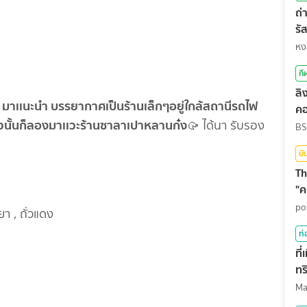
ถ่
รั
สุ
หง
กี
ลิ
๋ๆ มาเเนะนำ บรรยากาศเป็นร้านเล็กๆอยู่ใกล้สถานีรถไฟ
คอ
วนั้นก็ลองมาเเวะร้านซาลาเปาหลานก๋ง
🥠 ได้นา รับรอง
BS
บั
Th
"ค
po
า , ถั่วแดง
ท่
ที
ทร