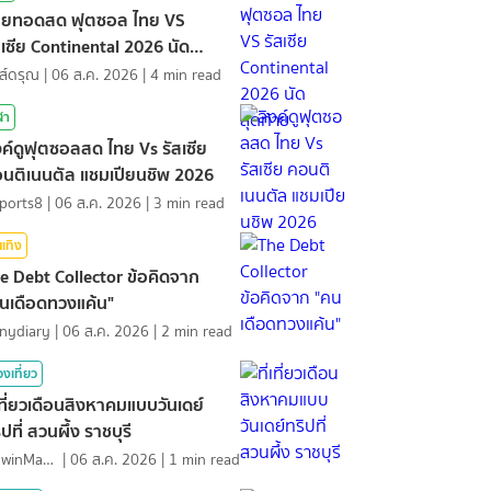
ายทอดสด ฟุตซอล ไทย VS
สเซีย Continental 2026 นัด
ดท้าย
ส์ดรุณ
|
06 ส.ค. 2026
|
4
min read
ฬา
งค์ดูฟุตซอลสด ไทย Vs รัสเซีย
นติเนนตัล แชมเปียนชิพ 2026
ports8
|
06 ส.ค. 2026
|
3
min read
นเทิง
e Debt Collector ข้อคิดจาก
นเดือดทวงแค้น"
nydiary
|
06 ส.ค. 2026
|
2
min read
องเที่ยว
่เที่ยวเดือนสิงหาคมแบบวันเดย์
ิปที่ สวนผึ้ง ราชบุรี
MawinMatravel
|
06 ส.ค. 2026
|
1
min read