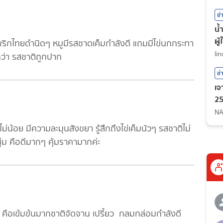
ข่
น้
ผู
งพริกไทยดำนิดๆ หมูมีรสชาดเค็มกำลังดี แถมมีไข่นกกระทา
li
อกว่า รสชาติถูกปาก
ข่
เจ
25
NA
่น้อย มีความละมุนสังขยา รู้สึกถึงไข่เค็มนัวๆ รสชาติไม่
่ม คือดีมากๆ คุ้มราคามากค่ะ
 คือเข้มข้นมากชาติจัดจาน เปรี้ยว กลมกล่อมกำลังดี