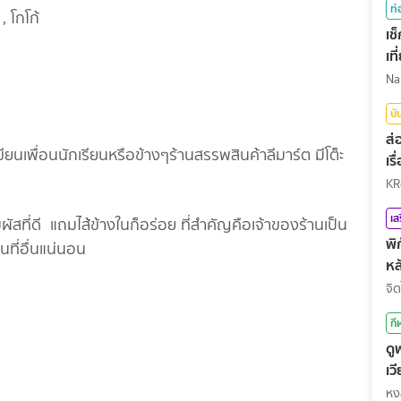
ท่
, โกโก้
เช
เท
บั
ส่
ียนเพื่อนนักเรียนหรือข้างๆร้านสรรพสินค้าลีมาร์ต มีโต็ะ
เร
น
KR
เส
ัมผัสที่ดี แถมไส้ข้างในก็อร่อย ที่สำคัญคือเจ้าของร้านเป็น
พิ
นที่อื่นแน่นอน
หล
จิต
กี
ดู
เว
กี
หง