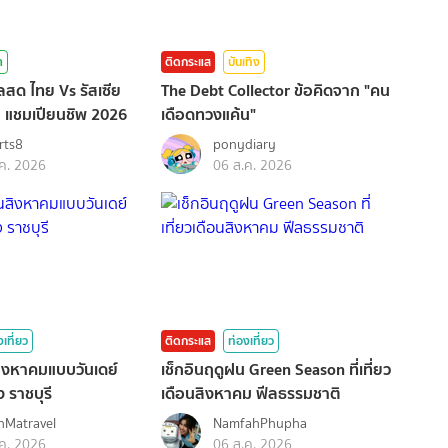
า
ติดกระแส
บันเทิง
ลสด ไทย Vs รัสเซีย
The Debt Collector ข้อคิดจาก "คน
 แชมเปียนชิพ 2026
เดือดทวงแค้น"
rts8
ponydiary
ค. 2026
06 ส.ค. 2026
งเที่ยว
ติดกระแส
ท่องเที่ยว
อนสิงหาคมแบบวันเดย์
เช็กอินฤดูฝน Green Season ที่เที่ยว
ง ราชบุรี
เดือนสิงหาคม ฟีลธรรมชาติ
nMatravel
NamfahPhupha
ค. 2026
06 ส.ค. 2026