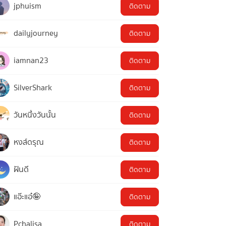
jphuism
ติดตาม
dailyjourney
ติดตาม
iamnan23
ติดตาม
SilverShark
ติดตาม
วันหนึ่งวันนั้น
ติดตาม
หงส์ดรุณ
ติดตาม
ฝันดี
ติดตาม
แอ๊ะแอ๋🤪
ติดตาม
Pchalisa
ติดตาม