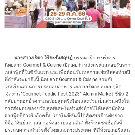
นางสาวภริตา วิริยะรังสฤษฎ์
บรรณาธิการบริหาร
นิตยสาร Gourmet & Cuisine เปิดเผยว่า หลังกระแสตอบรับจาก
เหล่าฟู้ดดี้ในซีซั่นแรก และเพื่อต้อนรับเทศกาลเฟสทีฟส่งท้ายปี
ที่กำลังจะมาถึงนี้ นิตยสาร Gourmet & Cuisine ร่วมกับ
โรงเรียนสอนการประกอบอาหาร เลอ กอร์ดอง เบลอ ดุสิต
จัดงาน “Gourmet Foodie Fest 2023” Alumni Market ซีซั่น 2
กลับมาตอกย้ำความอร่อยสุดพรีเมียมและร่วมเป็นส่วนหนึ่งใน
การส่งมอบของขวัญสุดพิเศษในช่วงส่งท้ายปีให้เหล่านักกิน
สายฟู้ดดี้ตัวจริงอีกครั้ง โดยในซีซั่นนี้ได้คัดสรรร้านดังจาก
ฝีมือ “ศิษย์เก่า เลอ กอร์ดอง เบลอ ดุสิต” ทั้งร้านเชฟชื่อดังที่
ประสบความสำเร็จทั้งไทยและต่างประเทศ ที่มีทั้งเบเกอรี่แสน