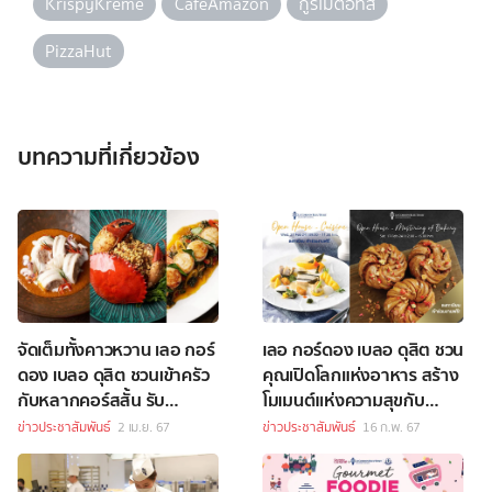
KrispyKreme
CafeAmazon
กูร์เมต์อีทส์
PizzaHut
บทความที่เกี่ยวข้อง
จัดเต็มทั้งคาวหวาน เลอ กอร์
เลอ กอร์ดอง เบลอ ดุสิต ชวน
ดอง เบลอ ดุสิต ชวนเข้าครัว
คุณเปิดโลกแห่งอาหาร สร้าง
กับหลากคอร์สสั้น รับ
โมเมนต์แห่งความสุขกับ
ซัมเมอร์
“Open House” ประจำเดือน
ข่าวประชาสัมพันธ์
2 เม.ย. 67
ข่าวประชาสัมพันธ์
16 ก.พ. 67
กุมภาพันธ์ 2567