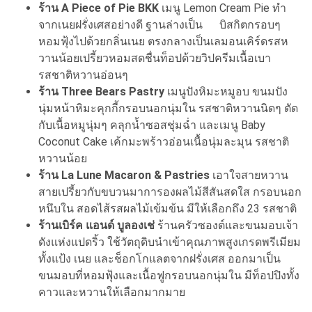
ร้าน A Piece of Pie BKK
เมนู Lemon Cream Pie ทำ
จากเนยฝรั่งเศสอย่างดี ฐานล่างเป็น บิสกิตกรอบๆ
หอมฟุ้งไปด้วยกลิ่นเนย ตรงกลางเป็นเลมอนเคิร์ดรสห
วานน้อยเปรี้ยวหอมสดชื่นท็อปด้วยวิปครีมเนื้อเบา
รสชาติหวานอ่อนๆ
ร้าน Three Bears Pastry
เมนูปังหิมะหมูอบ ขนมปัง
นุ่มหน้าหิมะคุกกี้กรอบนอกนุ่มใน รสชาติหวานนิดๆ ตัด
กับเนื้อหมูนุ่มๆ คลุกน้ำซอสชุ่มฉ่ำ และเมนู Baby
Coconut Cake เค้กมะพร้าวอ่อนเนื้อนุ่มละมุน รสชาติ
หวานน้อย
ร้าน La Lune Macaron & Pastries
เอาใจสายหวาน
สายเปรี้ยวกับขบวนมาการองผลไม้สีสันสดใส กรอบนอก
หนึบใน สอดไส้รสผลไม้เข้มข้น มีให้เลือกถึง 23 รสชาติ
ร้านเบิร์ค แอนด์ บูลองเช่
ร้านครัวซองต์และขนมอบเจ้า
ดังแห่งแปดริ้ว ใช้วัตถุดิบนำเข้าคุณภาพสูงเกรดพรีเมียม
ทั้งแป้ง เนย และช็อกโกแลตจากฝรั่งเศส ออกมาเป็น
ขนมอบที่หอมฟุ้งและเนื้อฟูกรอบนอกนุ่มใน มีท็อปปิงทั้ง
คาวและหวานให้เลือกมากมาย