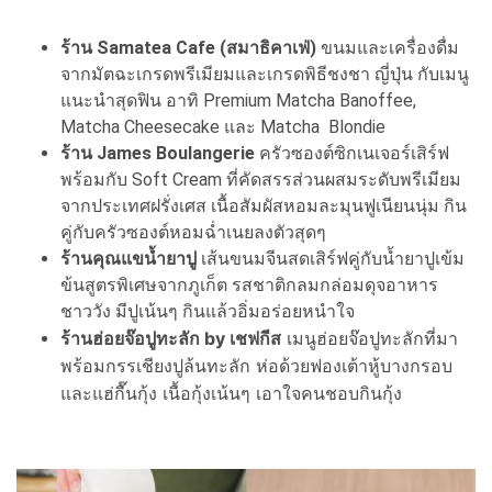
ร้าน Samatea Cafe (สมาธิคาเฟ่)
ขนมและเครื่องดื่ม
จากมัตฉะเกรดพรีเมียมและเกรดพิธีชงชา ญี่ปุ่น กับเมนู
แนะนำสุดฟิน อาทิ Premium Matcha Banoffee,
Matcha Cheesecake และ Matcha Blondie
ร้าน James Boulangerie
ครัวซองต์ซิกเนเจอร์เสิร์ฟ
พร้อมกับ Soft Cream ที่คัดสรรส่วนผสมระดับพรีเมียม
จากประเทศฝรั่งเศส เนื้อสัมผัสหอมละมุนฟูเนียนนุ่ม กิน
คู่กับครัวซองต์หอมฉ่ำเนยลงตัวสุดๆ
ร้านคุณแขน้ำยาปู
เส้นขนมจีนสดเสิร์ฟคู่กับน้ำยาปูเข้ม
ข้นสูตรพิเศษจากภูเก็ต รสชาติกลมกล่อมดุจอาหาร
ชาววัง มีปูเน้นๆ กินแล้วอิ่มอร่อยหนำใจ
ร้านฮ่อยจ๊อปูทะลัก by เชฟกีส
เมนูฮ่อยจ๊อปูทะลักที่มา
พร้อมกรรเชียงปูล้นทะลัก ห่อด้วยฟองเต้าหู้บางกรอบ
และแฮ่กื๊นกุ้ง เนื้อกุ้งเน้นๆ เอาใจคนชอบกินกุ้ง