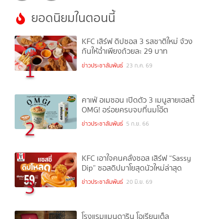
ยอดนิยมในตอนนี้
KFC เสิร์ฟ ดิปซอส 3 รสชาติใหม่ จ้วง
กันให้ฉ่ำเพียงถ้วยละ 29 บาท
1
ข่าวประชาสัมพันธ์
23 ก.ค. 69
คาเฟ่ อเมซอน เปิดตัว 3 เมนูสายเฮลตี้
OMG! อร่อยครบจบที่นมโอ๊ต
2
ข่าวประชาสัมพันธ์
5 ก.ย. 66
KFC เอาใจคนคลั่งซอส เสิร์ฟ “Sassy
Dip” ซอสดิปมาโยสุดนัวใหม่ล่าสุด
3
ข่าวประชาสัมพันธ์
20 มิ.ย. 69
โรงแรมแมนดาริน โอเรียนเต็ล