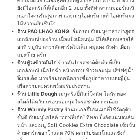
ศกรีมป๊อปพรีเมียมสุดคิวท์ที่ดูน่ากลัวแต่ น่ากิน ทางร้าน
ยังมีไอศกรีมให้เลือกอีก 2 แบบ ทั้งที่ทำจากนมออร์แกนิ
กเอาใจคนรักสุขภาพ และเมนูไอศกรีมกะทิ ไอศกรีมผล
ไม้หวานเย็นชื่นใจ
ร้าน PAO LHAO KONG
อิ่มอร่อยกับเมนูซาลาเปาสูตร
เอกลักษณ์ของร้าน เนื้อแป้งเนียนนุ่ม มีให้เลือกหลายไส้
อาทิ หมูสับ ลาวาคัสตาร์ดไข่เค็ม หมูแดง ถั่วดำ เผือก
แปะก๊วย ครีม
ร้านฟู่วงข้าวมันไก่
ข้าวมันไก่รสชาติดั้งเดิมที่เป็น
เอกลักษณ์ เนื้อไก่ฉ่ำ หนังกรอบ ข้าวหอมนุ่ม เสิร์ฟคู่น้ำ
จิ้มรสเด็ด มาพร้อมเทคนิคการขึ้นรูปอาหารแบบญี่ปุ่น
เพื่อความสะดวกพร้อมรับประทาน
ร้าน Little Dough
เมนูคริสปี้มิลก์โดนัท โดนัททอด
สไตล์ไต้หวัน กรอบนอกนุ่มในรสชาติหวานน้อย
ร้าน Warmly Pastry
ร้านเบเกอรี่โฮมเมดที่ใช้วัตถุดิบ
ชั้นดี กับเมนูไฮไลต์ “ทอฟฟี่เค้ก” ที่ทอปปิ้งอัดแน่นจนล้น
หน้า และเมนู Soft Cookies Extra Chocolate เข้มข้น
ด้วยดาร์กช็อกโกแลต 70% ผสมกับช็อกโกแลตชังก์