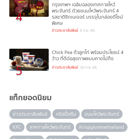
กรุงเทพฯ เฉลิมฉลองเทศกาลไหว้
พระจันทร์ ด้วยขนมไหว้พระจันทร์ 4
4
รสชาติซิกเนเจอร์ บรรจุในกล่องดีไซน์
พิเศษ
ข่าวประชาสัมพันธ์
6 ก.ย. 68
Chick Pea ถั่วลูกไก่ พร้อมประโยชน์ 4
ว้าว ที่ดีต่อสุขภาพแบบคาดไม่ถึง
5
ข่าวประชาสัมพันธ์
20 ก.ย. 66
แท็กยอดนิยม
ข่าวประชาสัมพันธ์
คริสปี้ครีม
ขนมไหว้พระจันทร์
KFC
เทศกาลไหว้พระจันทร์
Krispykremethailand