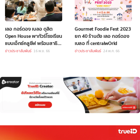
เลอ กอร์ดอง เบลอ ดุสิต
Gourmet Foodie Fest 2023
Open House พาทัวร์โรงเรียน
ยก 40 ร้านดัง เลอ กอร์ดอง
แบบเอ็กซ์คลูซีฟ พร้อมสาธิต
เบลอ ที่ centralwOrld
การทำอาหารและแนะนำ
ข่าวประชาสัมพันธ์
16 พ.ย. 66
ข่าวประชาสัมพันธ์
24 พ.ค. 66
หลักสูตรอาหารคาวและ
ขนมอบ ฟรีตลอดงาน!