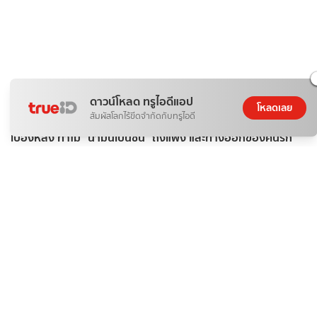
ดาวน์โหลด ทรูไอดีแอป
โหลดเลย
สัมผัสโลกไร้ขีดจำกัดกับทรูไอดี
ติดกระแส
ข่าวสาร
เบื้องหลัง ทำไม "น้ำมันเบนซิน" ถึงแพง และทางออกของคนรัก
รถ?
ดอกไม้กับสายน้ำ
07 ส.ค. 2026