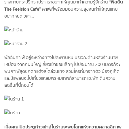
“ฟีลฉัน
ร่างกายกระปรี้กระเปร่า เราอยากให้คุณมาทำความรู้จักร้าน
The Feelsion Cafe”
คาเฟ่ที่พร้อมมอบความสุขจนทำให้คุณแทบ
อยากหยุดเวลา...
ฟีลฉันคาเฟ่ อยู่ระหว่างทางไปสะพานหิน บริเวณด้านหลังร้านนาย
เหมือง จากถนนใหญ่เลี้ยวเข้าซอยเล็กๆ ไปประมาณ 200 เมตรก็จะ
พบคาเฟ่สุดชิคตกแต่งสไตล์วินเทจ ส่วนใครที่มาจากตัวเมืองภูเก็ต
และมีแพลนจะไปเที่ยวแหลมพรหมเทพก็สามารถแวะพักเติมความ
สดชื่นที่นี่ก่อนได้
เมื่อคุณเปิดประตูก้าวเข้าสู่ในร้านจะพบโลกแห่งความคลาสสิก เพ