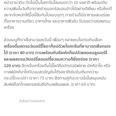
หน้าตาน่ากิน ถัดไปเป็นไอศกรีมโฮมเมดกว่า 10 รสชาติ พร้อมเติม
ความฟินในวันที่อากาศข้างนอกร้อนอบอ้าวได้อย่างดีเยี่ยม หรือใครที่
อยากจัดหนักให้มื้อนี้อิ่มกันไปแบบจุกๆ ทางร้านก็มีอาหารแสนอร่อย
ทั้งอาหารจานเดียว อาหารไทย และอาหารฟิวชัน รับรองว่าอร่อยครบ
เครื่อง
ส่วนเมนูที่เราเลือกมาลองวันนี้ เพื่อนๆ หลายคนใจตรงกันเลือก
เครื่องดื่มสตรอว์เบอร์รี่โซดาท็อปด้วยไอศกรีมที่สามารถเลือกเอง
ได้ (ราคา 80 บาท) ทานพร้อมกับชีสเค้กท็อปด้วยซอสบลูเบอร์รี่
และผลสตรอว์เบอร์รี่สอมเปรี้ยวอมหวานก็ยิ่งอร่อย (ราคา
120 บาท)
อีกหนึ่งเครื่องดื่มไฮไลต์คือบัตเตอร์ฟลาย มัคคิอาโต หรือ
กาแฟมัคคิอาโตกับนมสดอัญชันได้รสชาติเข้มข้นเติมกความ
กระปรี้กระเปร่า (ราคา 75 บาท) ยิ่งทานคู่กับบราวนี่เนื้อหนุบหนับ
สัมผัสช็อกโกแลตรสเข้มยิ่งกินเพลินเลยล่ะ (ราคา 69 บาท)
Advertisement