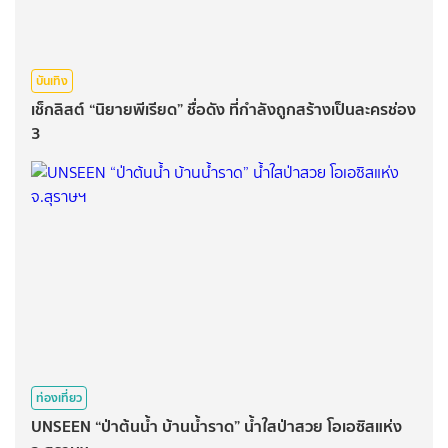
บันเทิง
เช็กลิสต์ “นิยายพีเรียด” ชื่อดัง ที่กำลังถูกสร้างเป็นละครช่อง
3
ท่องเที่ยว
UNSEEN “ป่าต้นน้ำ บ้านน้ำราด” น้ำใสป่าสวย โอเอซิสแห่ง