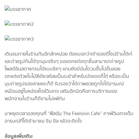
เดินชมภายในร้านกันอีกสักหน่อย ต้องบอกว่าเจ้าของดีไซน์ร้านได้เก๋
และถ่ายรูปกันได้ทุกมุมจริงๆ ของตกแต่งทุกชิ้นสามารถถ่ายรูป
โพสต์อินสตาแกรมได้แบบชิคๆ แถมยังมีบันไดวนขึ้นไปชั้นลอย
ตกแต่งด้วยใบไม้สีเขียวห้อยเป็นระย้าสำหรับบังแดดก็ได้ หรือจะเป็น
มุมถ่ายรูปของสายแชะก็ดี รับรองว่าได้ภาพสวยถูกใจได้อารมณ์
เหมือนอยู่ในหนังสไตล์วินเทจ เสริมอีกนิดคือการบริการของ
พนักงานในร้านก็ดีงามไม่แพ้กัน
มาหยุดเวลาของคุณที่ “ฟีลฉัน The Feelsion Cafe” คาเฟ่วินเทจเต็ม
อารมณ์ที่ได้เข้ามาชม ชิม ชิล แล้วจะติดใจ
ข้อมูลเพิ่มเติม