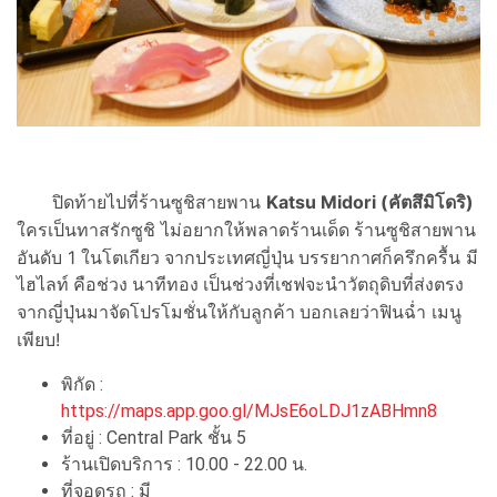
ปิดท้ายไปที่ร้านซูชิสายพาน
Katsu Midori (คัตสึมิโดริ)
ใครเป็นทาสรักซูชิ ไม่อยากให้พลาดร้านเด็ด
ร้านซูชิสายพาน
อันดับ 1 ในโตเกียว
จากประเทศญี่ปุ่น
บรรยากาศก็ครึกครื้น มี
ไฮไลท์ คือช่วง นาทีทอง เป็นช่วงที่เชฟจะนำวัตถุดิบที่ส่งตรง
บอกเลยว่าฟินฉ่ำ เมนู
จากญี่ปุ่นมาจัดโปรโมชั่นให้กับลูกค้า
เพียบ!
พิกัด :
https://maps.app.goo.gl/MJsE6oLDJ1zABHmn8
ที่อยู่ : Central Park ชั้น 5
ร้านเปิดบริการ : 10.00 - 22.00 น.
ที่จอดรถ : มี