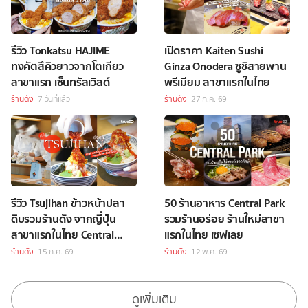
รีวิว Tonkatsu HAJIME
เปิดราคา Kaiten Sushi
ทงคัตสึคิวยาวจากโตเกียว
Ginza Onodera ซูชิสายพาน
สาขาแรก เซ็นทรัลเวิลด์
พรีเมียม สาขาแรกในไทย
ร้านดัง
7 วันที่แล้ว
ร้านดัง
27 ก.ค. 69
รีวิว Tsujihan ข้าวหน้าปลา
50 ร้านอาหาร Central Park
ดิบรวมร้านดัง จากญี่ปุ่น
รวมร้านอร่อย ร้านใหม่สาขา
สาขาแรกในไทย Central
แรกในไทย เซฟเลย
Park
ร้านดัง
15 ก.ค. 69
ร้านดัง
12 พ.ค. 69
ดูเพิ่มเติม