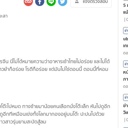
แจ้งตรวจสอบ
5 
แม
|
ข่
ub
เก
จีน นี่ไม่ได้หมายความว่าอาหารเช้าไทยไม่อร่อย และไม่ได้
ข่
ำก็อร่อย โรตีก็อร่อย แต่มันไม่ใช่ตอนนี้ ตอนนี้ที่หอม
หน
ภา
ต
ข่
ข่
โต๊ะไปหมด ทางซ้ายมาน้อยคนเลือกนั่งโต๊ะเล็ก หันไปดูอีก
วิ
ปดูอีกทีเหมือนเข่งทั้งโลกมากองอยู่บนโต๊ะ ปะปนไปด้วย
|
วสาวรุ่นยามสะบัดสู้ลม