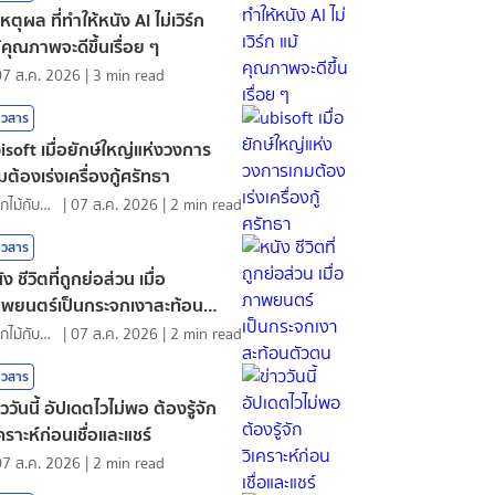
เหตุผล ที่ทำให้หนัง AI ไม่เวิร์ก
้คุณภาพจะดีขึ้นเรื่อย ๆ
07 ส.ค. 2026
|
3
min read
าวสาร
isoft เมื่อยักษ์ใหญ่แห่งวงการ
มต้องเร่งเครื่องกู้ศรัทธา
ดอกไม้กับสายน้ำ
|
07 ส.ค. 2026
|
2
min read
าวสาร
ัง ชีวิตที่ถูกย่อส่วน เมื่อ
พยนตร์เป็นกระจกเงาสะท้อนตัว
น
ดอกไม้กับสายน้ำ
|
07 ส.ค. 2026
|
2
min read
าวสาร
าววันนี้ อัปเดตไวไม่พอ ต้องรู้จัก
เคราะห์ก่อนเชื่อและแชร์
07 ส.ค. 2026
|
2
min read