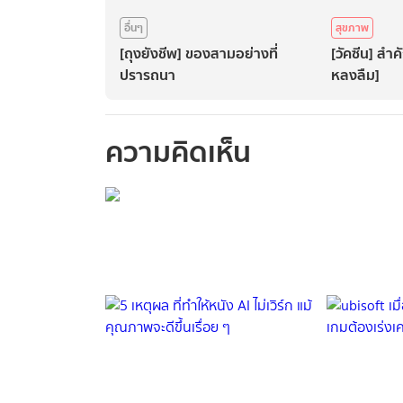
อื่นๆ
สุขภาพ
[ถุงยังชีพ] ของสามอย่างที่
[วัคซีน] สำค
ปรารถนา
หลงลืม]
ความคิดเห็น
กรุณาเข้าสู่ร