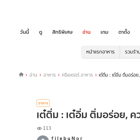
วันนี้
ดู
สิทธิพิเศษ
อ่าน
เกม
ตาตั้ง
หน้าแรกอาหาร
รวมร้า
อ่าน
อาหาร
ครีเอเตอร์ อาหาร
เต๋ติ่ม : เต๋อิ่ม ติ่มอ
อาหาร
เต๋ติ่ม : เต๋อิ่ม ติ่มอร่อ
113
f i l e b y N o r