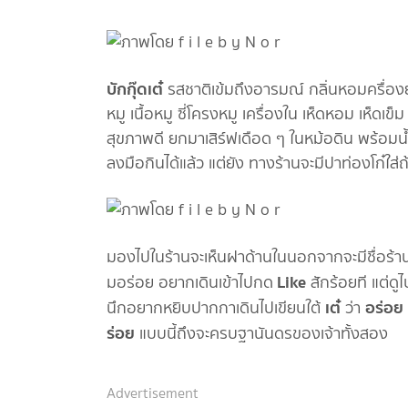
บักกุ๊ดเต๋
รสชาติเข้มถึงอารมณ์ กลิ่นหอมครื่อ
หมู เนื้อหมู ซี่โครงหมู เครื่องใน เห็ดหอม เห็
สุขภาพดี ยกมาเสิร์ฟเดือด ๆ ในหม้อดิน พร้อมน้
ลงมือกินได้แล้ว แต่ยัง ทางร้านจะมีปาท่องโก๋ใส่ถ
มองไปในร้านจะเห็นฝาด้านในนอกจากจะมีชื่อร้
Like
มอร่อย อยากเดินเข้าไปกด
สักร้อยที แต่ดู
เต๋
อร่อย
นึกอยากหยิบปากกาเดินไปเขียนใต้
ว่า
ร่อย
แบบนี้ถึงจะครบฐานันดรของเจ้าทั้งสอง
Advertisement