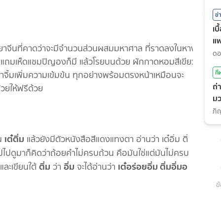
ข่
เบ
แ
งยาจีนที่คาดว่าจะมีจำนวนส่วนผสมมหาศาล ที่ราดลงในหาง
ดเข็ม แถมเห็ดแชมปิญองก็มี แล้วโรยบนด้วย ผักกาดหอมสีเขียว
กี
ำจิ้มเพิ่มความเข้มข้น ทุกอย่างพร้อมตรงหน้าเหมือนจะ
ถ่
้วยให้ฟรีด้วย
มว
(7
เต๋ติ่ม
าน
แล้วยังมีตัวหนังสือสีแดงแทงตา อ่านว่า เต๋อิ่ม ติ่
ไปไปดูมาก็คิดว่าถ้อยคำไม่ครบถ้วน คือมันใช่แต่มันไม่ครบ
ติ่ม
อิ่ม
เต๋อร่อยอิ่ม ติ่มอิ่มอ
และเขียนใต้
ว่า
จะได้อ่านว่า
ข