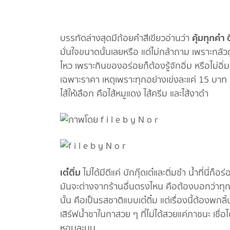
คุ้มทุกคำ 
บรรทัดล่างสุดมีถ้อยคำสีเขียวอ่านว่า
มั่นใจขนาดนั้นเลยหรือ แต่ไม่กล้าถาม เพราะกลัว
ไหว เพราะกินของอร่อยก็ต้องรู้จักอิ่ม หรือไม่อิ
เฉพาะราคา เหตุเพราะทุกอย่างเข่งละแค่ 15 บาท ย
ไส้ให้เลือก คือไส้หมูแดง ไส้ครีม และไส้งาดำ
เต๋ติ่ม
ไม่ได้มีดีแค่ บักกุ๊ดเต๋และติ่มซำ น้ำที่นี
มันจะต่างจากร้านอื่นตรงไหน คือต้องบอกว่าทุกว
นั้น คือเป็นรสชาติแบบเต๋ติ๋ม แต่เรื่องนี้ต้องพ
เสิร์ฟน้ำชาในกาสวย ๆ ที่ไม่ได้สวยแค่ภาชนะ เชื่อ
หอมละมุน