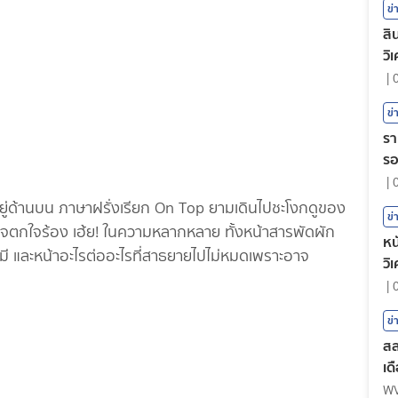
ข่
สิ
วิ
|
ข่
รา
ร
|
อยู่ด้านบน ภาษาฝรั่งเรียก On Top ยามเดินไปชะโงกดูของ
ข่
นอาจตกใจร้อง เฮ้ย! ในความหลากหลาย ทั้งหน้าสารพัดผัก
หน
ก็ยังมี และหน้าอะไรต่ออะไรที่สาธยายไปไม่หมดเพราะอาจ
วิ
|
ข่
สล
เด
W