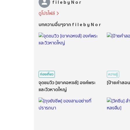
f i l e b y N o r
ดูโปรไฟล์
บทความอื่นๆจาก f i l e b y N o r
ท่องเที่ยว
ความรู้
จุดชมวิว [เขาคอหงส์] องค์พระ
[ป้ายคำสอน]
และวิวหาดใหญ่