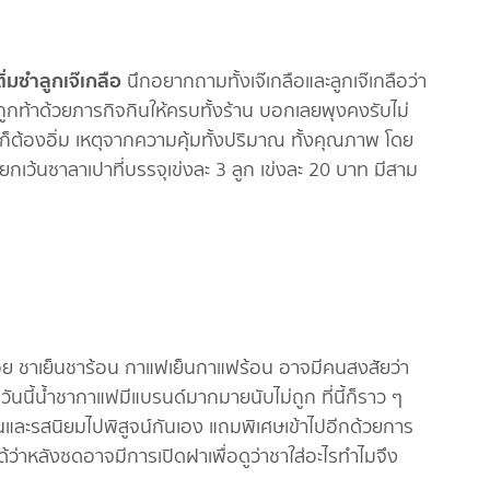
ติ่มซำลูกเจ๊เกลือ
นึกอยากถามทั้งเจ๊เกลือและลูกเจ๊เกลือว่า
ถูกท้าด้วยภารกิจกินให้ครบทั้งร้าน บอกเลยพุงคงรับไม่
่มก็ต้องอิ่ม เหตุจากความคุ้มทั้งปริมาณ ทั้งคุณภาพ โดย
กเว้นซาลาเปาที่บรรจุเข่งละ 3 ลูก เข่งละ 20 บาท มีสาม
่ก็อร่อย ชาเย็นชาร้อน กาแฟเย็นกาแฟร้อน อาจมีคนสงสัยว่า
ันนี้น้ำชากาแฟมีแบรนด์มากมายนับไม่ถูก ที่นี้ก็ราว ๆ
กลิ้นและรสนิยมไปพิสูจน์กันเอง แถมพิเศษเข้าไปอีกด้วยการ
ได้ว่าหลังซดอาจมีการเปิดฝาเพื่อดูว่าชาใส่อะไรทำไมจึง