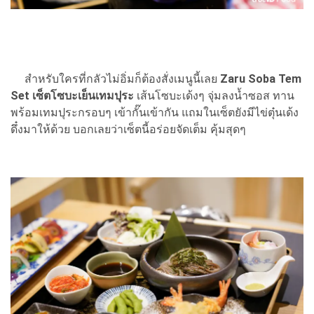
สำหรับใครที่กลัวไม่อิ่มก็ต้องสั่งเมนูนี้เลย
Zaru Soba Tem
Set เซ็ตโซบะเย็นเทมปุระ
เส้นโซบะเด้งๆ จุ่มลงน้ำซอส ทาน
พร้อมเทมปุระกรอบๆ เข้ากั๊นเข้ากัน แถมในเซ็ตยังมีไข่ตุ๋นเด้ง
ดึ๋งมาให้ด้วย บอกเลยว่าเซ็ตนี้อร่อยจัดเต็ม คุ้มสุดๆ