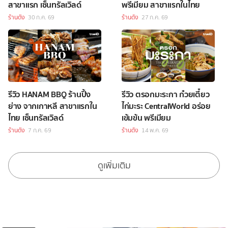
สาขาแรก เซ็นทรัลเวิลด์
พรีเมียม สาขาแรกในไทย
ร้านดัง
30 ก.ค. 69
ร้านดัง
27 ก.ค. 69
รีวิว HANAM BBQ ร้านปิ้ง
รีวิว ตรอกมะระกา ก๋วยเตี๋ยว
ย่าง จากเกาหลี สาขาแรกใน
ไก่มะระ CentralWorld อร่อย
ไทย เซ็นทรัลเวิลด์
เข้มข้น พรีเมียม
ร้านดัง
7 ก.ค. 69
ร้านดัง
14 พ.ค. 69
ดูเพิ่มเติม