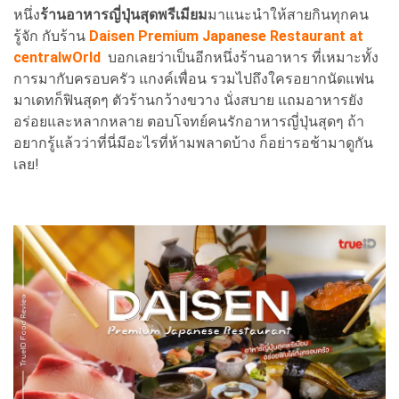
หนึ่ง
ร้านอาหารญี่ปุ่นสุดพรีเมียม
มาแนะนำให้สายกินทุกคน
รู้จัก กับร้าน
Daisen Premium Japanese Restaurant at
centralwOrld
บอกเลยว่าเป็นอีกหนึ่งร้านอาหาร ที่เหมาะทั้ง
การมากับครอบครัว แกงค์เพื่อน รวมไปถึงใครอยากนัดแฟน
มาเดทก็ฟินสุดๆ ตัวร้านกว้างขวาง นั่งสบาย แถมอาหารยัง
อร่อยและหลากหลาย ตอบโจทย์คนรักอาหารญี่ปุ่นสุดๆ ถ้า
อยากรู้แล้วว่าที่นี่มีอะไรที่ห้ามพลาดบ้าง ก็อย่ารอช้ามาดูกัน
เลย!