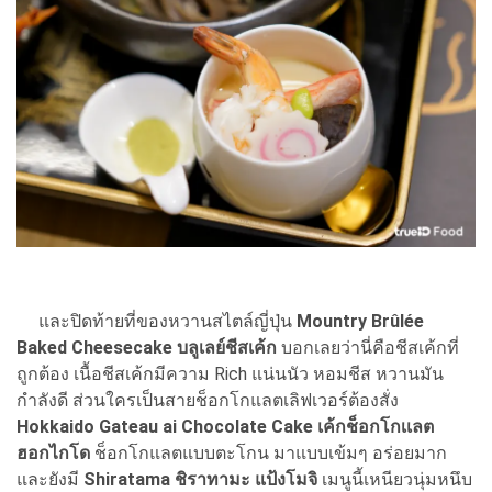
และปิดท้ายที่ของหวานสไตล์ญี่ปุ่น
Mountry Brûlée
Baked Cheesecake บลูเลย์ชีสเค้ก
บอกเลยว่านี่คือชีสเค้กที่
ถูกต้อง เนื้อชีสเค้กมีความ Rich แน่นนัว หอมชีส หวานมัน
กำลังดี ส่วนใครเป็นสายช็อกโกแลตเลิฟเวอร์ต้องสั่ง
Hokkaido Gateau ai Chocolate Cake เค้กช็อกโกเเลต
ฮอกไกโด
ช็อกโกแลตแบบตะโกน มาแบบเข้มๆ อร่อยมาก
และยังมี
Shiratama ชิราทามะ แป้งโมจิ
เมนูนี้เหนียวนุ่มหนึบ