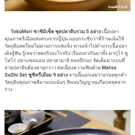
TokuMori ซาชิมิเซ็ต ชุดปลาดิบรวม 5 อย่าง
เนื้อปลา
คุณภาพรีเมียมส่งตรงจากญี่ปุ่น แอบกระซิบว่าที่ร้านเน้นใช้
วัตถุดิบสดใหม่ไม่ผ่านการเเช่เเข็ง ทานเข้าไปคำแรกเนื้อปลา
เด้งสู้ฟัน รู้เลยว่าสดจริงอะไรจริง เรียงแถวกันมาทั้ง มากุโร่ ชู
โทโร่ ปลาแซลมอน ปลาฮามาจิ หอยปีกนก จัดเต็มมาแบบที่
สายปลาดิบต้องตาลุกวาว ต่อเนื่องความฟินด้วย
Matsu
SuShi Set ซูชิพรีเมียม 9 อย่าง
จานนี้บอกเลยว่าอร่อยทุกคำ
วัตถุดิบคุณภาพดีมาแบบเน้นๆ ฟินจนวิญญาณเกือบหลุดจาก
ร่าง