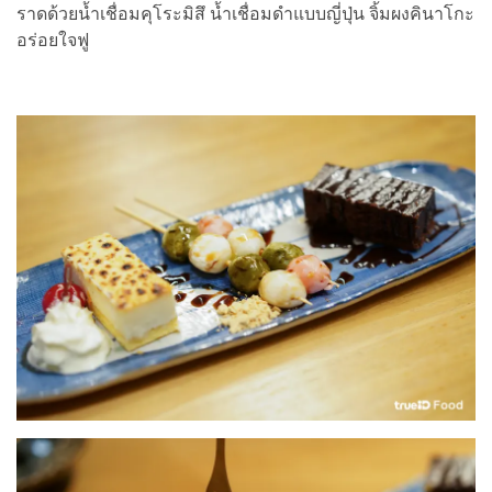
ราดด้วยน้ำเชื่อมคุโระมิสึ น้ำเชื่อมดำแบบญี่ปุ่น จิ้มผงคินาโกะ
อร่อยใจฟู