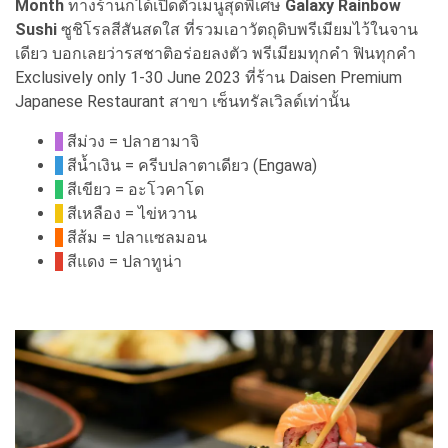
Month
ทางร้านก็ได้เปิดตัวเมนูสุดพิเศษ
Galaxy Rainbow
Sushi
ซูชิโรลสีสันสดใส ที่รวมเอาวัตถุดิบพรีเมียมไว้ในจาน
เดียว บอกเลยว่ารสชาติอร่อยลงตัว พรีเมียมทุกคำ ฟินทุกคำ
Exclusively only 1-30 June 2023 ที่ร้าน Daisen Premium
Japanese Restaurant สาขา เซ็นทรัลเวิลด์เท่านั้น
สีม่วง = ปลาฮามาจิ
สีน้ำเงิน = ครีบปลาตาเดียว (Engawa)
สีเขียว = อะโวคาโด
สีเหลือง = ไข่หวาน
สีส้ม = ปลาเเซลมอน
สีแดง = ปลาทูน่า