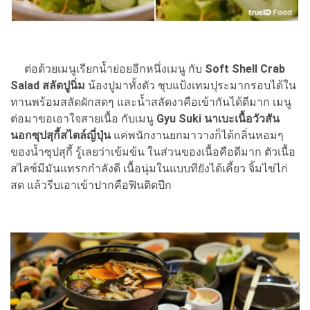
ต่อด้วยเมนูเรียกน้ำย่อยอีกหนึ่งเมนู กับ
Soft Shell Crab
Salad สลัดปูนิ่ม
น้องปูมาทั้งตัว ชุบแป้งเทมปุระมากรอบได้ใน
ทานพร้อมสลัดผักสดๆ และน้ำสลัดงาคือเข้ากันได้ดีมาก เมนู
ต่อมาขอเอาใจสายเนื้อ กับเมนู
Gyu Suki นาเบะเนื้อวัวสัน
นอกซุปสุกี้สไตล์ญี่ปุ่น
แค่พนักงานยกมาวางก็ได้กลิ่นหอมๆ
ของน้ำซุปสุกี้ รู้เลยว่าเข้มข้น ในส่วนของเนื้อคือดีมาก ตัวเนื้อ
สไลซ์มีมันแทรกกำลังดี เนื้อนุ่มในแบบทียังได้เคี้ยว จิ้มไข่ไก่
สด แล้วรีบเอาเข้าปากคือฟินติดปีก