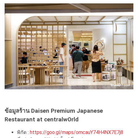
ข้อมูลร้าน Daisen Premium Japanese
Restaurant at centralwOrld
พิกัด :
https://goo.gl/maps/omcauY74H4NX7E7j8