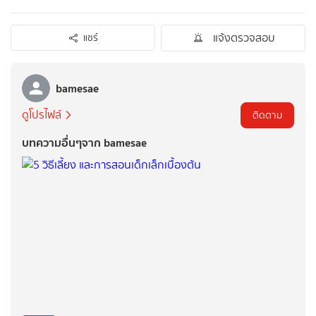
แจ้งตรวจสอบ
แชร์
bamesae
ดูโปรไฟล์
ติดตาม
บทความอื่นๆจาก bamesae