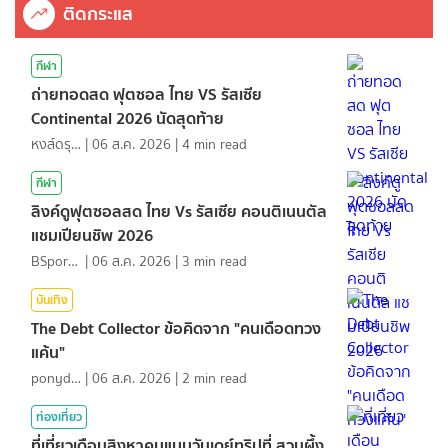
ติดกระแส
กีฬา
ถ่ายทอดสด ฟุตซอล ไทย VS รัสเซีย
Continental 2026 นัดสุดท้าย
หงส์ดรุณ
|
06 ส.ค. 2026
|
4
min read
กีฬา
ลิงค์ดูฟุตซอลสด ไทย Vs รัสเซีย คอนติเนนตัล
แชมเปียนชิพ 2026
BSports8
|
06 ส.ค. 2026
|
3
min read
บันเทิง
The Debt Collector ข้อคิดจาก "คนเดือดทวง
แค้น"
ponydiary
|
06 ส.ค. 2026
|
2
min read
ท่องเที่ยว
ที่เที่ยวเดือนสิงหาคมแบบวันเดย์ทริปที่ สวนผึ้ง