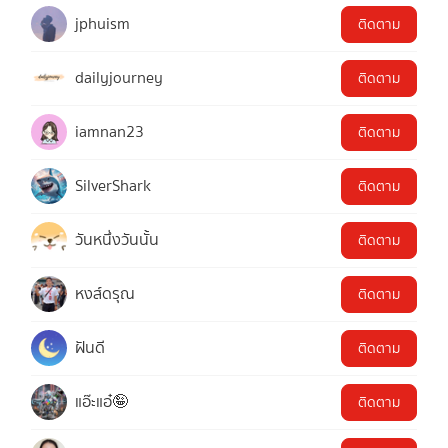
jphuism
ติดตาม
dailyjourney
ติดตาม
iamnan23
ติดตาม
SilverShark
ติดตาม
วันหนึ่งวันนั้น
ติดตาม
หงส์ดรุณ
ติดตาม
ฝันดี
ติดตาม
แอ๊ะแอ๋🤪
ติดตาม