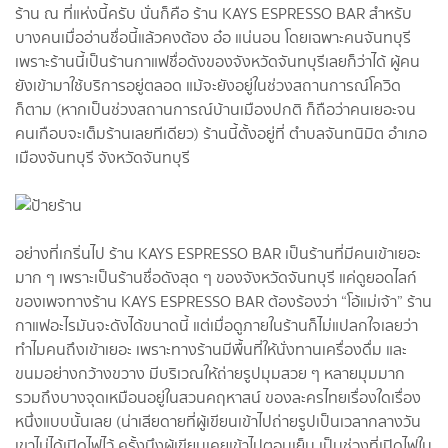
ร้าน ณ ที่แห่งนี้ครับ นั่นก็คือ ร้าน KAYS ESPRESSO BAR สำหรับ
บางคนเมื่ออ่านชื่อนี้แล้วคงต้อง อ๋อ แน่นอน โดยเฉพาะคนจันทบุรี
เพราะร้านนี้เป็นร้านกาแฟชื่อดังของจังหวัดจันทบุรีเลยก็ว่าได้ ผู้คน
ยังเข้ามาใช้บริการอยู่ตลอด แม้จะยังอยู่ในช่วงสถานการณ์โควิด
ก็ตาม (หากเป็นช่วงสถานการณ์บ้านเมืองปกติ ก็ถือว่าคนเยอะจน
คนเกือบจะเต็มร้านเลยทีเดียว) ร้านนี้ตั้งอยู่ที่ ตำบลจันทนิมิต อำเภอ
เมืองจันทบุรี จังหวัดจันทบุรี
อย่างที่เกริ่นไป ร้าน KAYS ESPRESSO BAR เป็นร้านที่มีคนเข้าเยอะ
มาก ๆ เพราะเป็นร้านชื่อดังสุด ๆ ของจังหวัดจันทบุรี แค่ดูยอดไลก์
ของเพจทางร้าน KAYS ESPRESSO BAR ต้องร้องว่า “โอ้แม่เจ้า” ร้าน
กาแฟอะไรมันจะดังได้ขนาดนี้ แต่เมื่อดูภายในร้านก็ไม่แปลกใจเลยว่า
ทำไมคนถึงเข้าเยอะ เพราะทางร้านมีพื้นที่ให้นั่งทานเครื่องดื่ม และ
ขนมอย่างกว้างขวาง มีบริเวณให้ถ่ายรูปมุมสวย ๆ หลายมุมมาก
รวมถึงบางจุดเหมือนอยู่ในสวนคฤหาสน์ ของละครไทยเรื่องใดเรื่อง
หนึ่งแบบนั้นเลย (น่าเสียดายที่ผู้เขียนเข้าไปถ่ายรูปเป็นเวลากลางวัน
เขาไม่ได้เปิดไฟไว้ ครั้งนึงผู้เขียนเคยเข้าไปตอนเย็น เป็นช่วงที่เปิดไฟใน