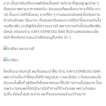
มาก เป็นชาเขียวที่เกรดพรีเมียมโดยแท้ (แต่ราคาก็สูงอยู่ พูดง่าย ๆ
คือคุณภาพตามราคาเลยครับ) ส่วนขนมที่ผมเลือกมาทานก็คือ บรา
วนี เป็นบราวนีที่เนื้อแน่น จากที่หิว ๆ ทานหมดกล่องแล้วไม่ต้องทาน
ข้าวกันอีกเลย (อิ่มมาก) เรื่องรสชาติของบราวนีถือว่าไม่หวานเกินไป
จนเสียวฟัน ปกติผู้เขียนไม่ทานบราวนี เพราะหวานเกินไปจนเสียวฟัน
นี่แหล่ะ แต่ของร้าน KAYS ESPRESSO BAR คือว้าวเลยอร่อยนะเนี่ย
แต่ถ้าใครติดหวานแนะนำเลือกเมนูอื่นครับ ฮ่า ๆ
ใครที่แวะมาจันทบุรี ผมก็ขอแนะนำให้มาร้าน KAYS ESPRESSO BAR
เพราะร้านนี้จะทำให้คุณได้ที่ถ่ายรูปสวย ๆ และนั่งชิล ๆ กันแบบสงบใจ
ส่วนคนในพื้นที่ ผู้เขียนก็เห็นหลายคนมาใช้บริการร้านนี้บ่อยมาก โดย
เฉพาะบางคนพกโน้ตบุ๊กมานั่งทำงานที่ร้านกันเลย เพราะมันสงบ
ร่มรื่น ห้องน้ำสวย สะอาด และที่จอดรถของร้านกว้างมาก