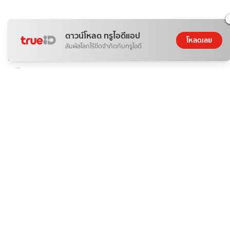
ดาวน์โหลด ทรูไอดีแอป
โหลดเลย
กีฬา
สัมผัสโลกไร้ขีดจำกัดกับทรูไอดี
ถ่ายทอดสด ลาว พบ ไทย ตะกร้อชิงแชมป์โลก คิงส์คัพ ครั้งที่ 39
หงส์ดรุณ
06 ส.ค. 2026
กีฬา