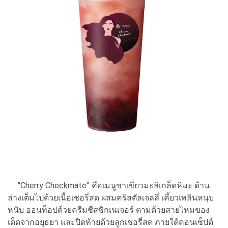
“Cherry Checkmate” คือเมนูชาเขียวมะลิเกล็ดหิมะ ด้าน
ล่างเต็มไปด้วยเนื้อเชอรี่สด ผสมคริสตัลเจลลี่ เคี้ยวเพลินหนุบ
หนับ ออนท็อปด้วยครีมชีสซิกเนเจอร์ ตามด้วยสายไหมของ
เด็ดจากอยุธยา และปิดท้ายด้วยลูกเชอรี่สด ภายใต้คอนเซ็ปต์