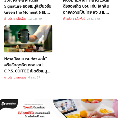
Soft Kale & Matcha
NOSE TEA เจาะตลาด Local
Signature สองเมนูสีเขียวธีม
ดึงของเด็ด ขอนแก่น ใส่กลิ่น
Green the Moment ผสม
อายความเป็นไทย ลง 3 เมนู
ผสานความเป็นซิกเนเจอร์
ใหม่ ที่เดียวเท่านั้น!
ข่าวประชาสัมพันธ์
12 ม.ค. 69
ข่าวประชาสัมพันธ์
25 ธ.ค. 68
จาก NOSE TEA อย่างลงตัว
Nose Tea แบรนด์ชาผลไม้
ครีมชีสสุดฮิต คอลแลป
C.P.S. COFFEE เปิดตัวเมนูสุด
พิเศษ “Coffee Milk Tea”
ข่าวประชาสัมพันธ์
6 ส.ค. 67