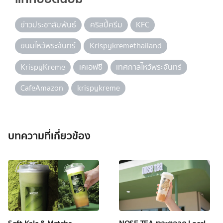
ข่าวประชาสัมพันธ์
คริสปี้ครีม
KFC
ขนมไหว้พระจันทร์
Krispykremethailand
KrispyKreme
เคเอฟซี
เทศกาลไหว้พระจันทร์
CafeAmazon
krispykreme
บทความที่เกี่ยวข้อง