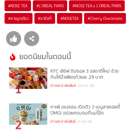
#
NOSE TEA
#
L'OREAL PARIS
#
NOSE TEA x L'OREAL PARIS
#
ชาจมูกเขียว
#
ชาชีสที่
#
NOSETEA
#
Cherry Checkmate
ยอดนิยมในตอนนี้
KFC เสิร์ฟ ดิปซอส 3 รสชาติใหม่ จ้วง
กันให้ฉ่ำเพียงถ้วยละ 29 บาท
1
ข่าวประชาสัมพันธ์
23 ก.ค. 69
คาเฟ่ อเมซอน เปิดตัว 3 เมนูสายเฮลตี้
OMG! อร่อยครบจบที่นมโอ๊ต
2
ข่าวประชาสัมพันธ์
5 ก.ย. 66