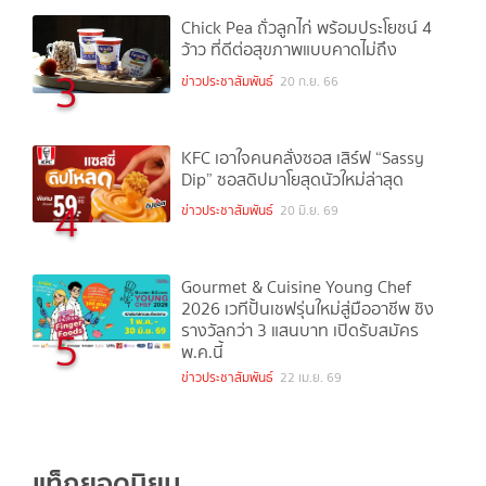
Chick Pea ถั่วลูกไก่ พร้อมประโยชน์ 4
ว้าว ที่ดีต่อสุขภาพแบบคาดไม่ถึง
3
ข่าวประชาสัมพันธ์
20 ก.ย. 66
KFC เอาใจคนคลั่งซอส เสิร์ฟ “Sassy
Dip” ซอสดิปมาโยสุดนัวใหม่ล่าสุด
4
ข่าวประชาสัมพันธ์
20 มิ.ย. 69
Gourmet & Cuisine Young Chef
2026 เวทีปั้นเชฟรุ่นใหม่สู่มืออาชีพ ชิง
รางวัลกว่า 3 แสนบาท เปิดรับสมัคร
5
พ.ค.นี้
ข่าวประชาสัมพันธ์
22 เม.ย. 69
แท็กยอดนิยม