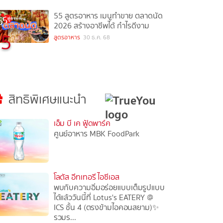
55 สูตรอาหาร เมนูทำขาย ตลาดนัด
2026 สร้างอาชีพได้ กำไรดีงาม
5
สูตรอาหาร
30 ธ.ค. 68
สิทธิพิเศษแนะนำ
เอ็ม บี เค ฟู้ดพาร์ค
ศูนย์อาหาร MBK FoodPark
โลตัส อีทเทอรี ไอซีเอส
พบกับความอิ่มอร่อยแบบเต็มรูปแบบ
ได้แล้ววันนี้ที่ Lotus's EATERY @
ICS ชั้น 4 (ตรงข้ามไอคอนสยาม)✨
รวมร...