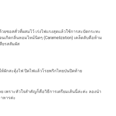
วยซอสคั่วที่ผสมไว้ เร่งไฟแรงสุดแล้วใช้การสะบัดกระทะ
เกิดกลิ่นหอมไหม้นิดๆ (Caramelization) เคล็ดลับคือห้าม
สียรสสัมผัส
ให้ผักสะดุ้งไฟ ปิดไฟแล้วโรยพริกไทยป่นปิดท้าย
พราะหัวใจสำคัญก็คือวิธีการเตรียมเส้นนี่ล่ะค่ะ ลองนำ
อาหารค่ะ