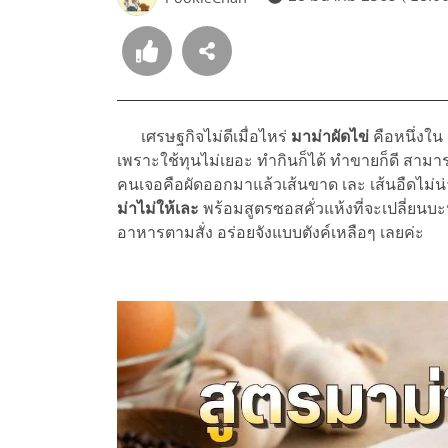
เศรษฐกิจไม่ดีเมื่อไหร่
มาม่าผัดไข่
คือหนึ่งใน
เพราะใช้ทุนไม่เยอะ ทำกินก็ได้ ทำขายก็ดี สามา
คนเจอคือผัดออกมาแล้วเส้นขาด เละ เส้นอืดไม่น่
ม่าไม่ให้เละ
พร้อมสูตรซอสคั่วแห้งที่จะเปลี่ยนบ
อาหารตามสั่ง อร่อยจังแบบตังค์เหลือๆ เลยค่ะ