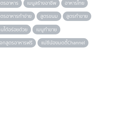
ูตรอาหาร
เมนูสร้างอาชีพ
อาหารไทย
ูตรอาหารทำง่าย
สูตรขนม
สูตรทำขาย
ินได้อร่อยด้วย
เมนูทำขาย
จกสูตรอาหารฟรี
แม่ซีน้องมดดี้Channel