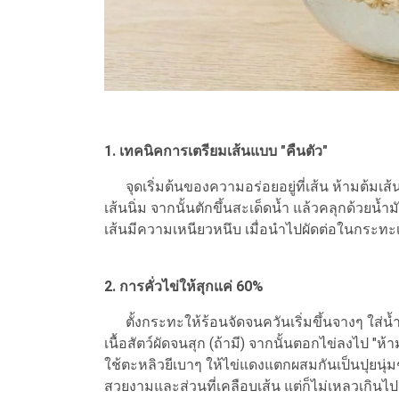
1. เทคนิคการเตรียมเส้นแบบ "คืนตัว"
จุดเริ่มต้นของความอร่อยอยู่ที่เส้น ห้ามต้มเส้น
เส้นนิ่ม จากนั้นตักขึ้นสะเด็ดน้ำ แล้วคลุกด้วยน้
เส้นมีความเหนียวหนึบ เมื่อนำไปผัดต่อในกระทะ
2. การคั่วไข่ให้สุกแค่ 60%
ตั้งกระทะให้ร้อนจัดจนควันเริ่มขึ้นจางๆ ใส่
เนื้อสัตว์ผัดจนสุก (ถ้ามี) จากนั้นตอกไข่ลงไป "ห
ใช้ตะหลิวยีเบาๆ ให้ไข่แดงแตกผสมกันเป็นปุยนุ่มๆ แล
สวยงามและส่วนที่เคลือบเส้น แต่ก็ไม่เหลวเกิน