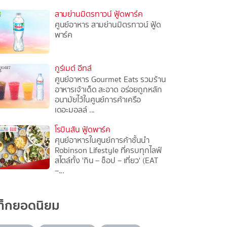
สามย่านมิตรทาวน์ ฟู้ดพาร์ค
ศูนย์อาหาร สามย่านมิตรทาวน์ ฟู้ด
พาร์ค
กูร์เมต์ อีทส์
ศูนย์อาหาร Gourmet Eats รวมร้าน
อาหารเจ้าเด็ด สะอาด อร่อยถูกหลัก
อนามัยไว้ในศูนย์การค้าเครือ
เดอะมอลล์ ...
โรบินสัน ฟู้ดพาร์ค
ศุนย์อาหารในศูนย์การค้าชั้นนำ
Robinson Lifestyle ที่ครบทุกไลฟ์
สไตล์ทั้ง 'กิน – ช็อป – เที่ยว' (EAT
–...
ท็กยอดนิยม