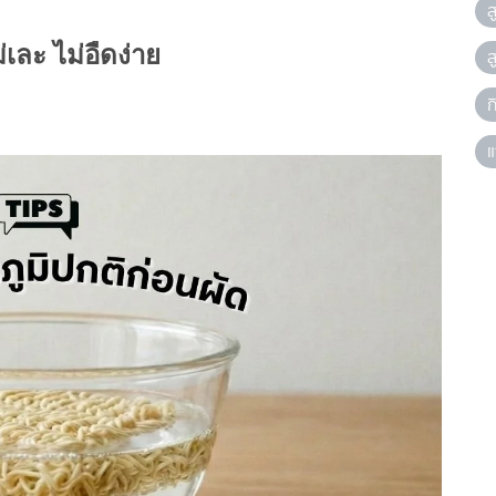
ส
เละ ไม่อืดง่าย
ส
ก
แ