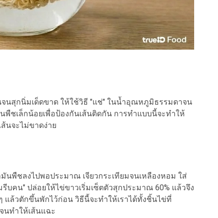
จนสุกนิ่มเด็ดขาด ให้ใช้วิธี "แช่" ในน้ำอุณหภูมิธรรมดาจน
ำมันพืชเล็กน้อยเพื่อป้องกันเส้นติดกัน การทำแบบนี้จะทำให้
เส้นจะไม่ขาดง่าย
น้ำมันพืชลงไปพอประมาณ เจียวกระเทียมจนเหลืองหอม ใส่
้ามรีบคน" ปล่อยให้ไข่ขาวเริ่มเซ็ตตัวสุกประมาณ 60% แล้วจึง
้วตักขึ้นพักไว้ก่อน วิธีนี้จะทำให้เราได้ทั้งชิ้นไข่ที่
ไปจนทำให้เส้นแฉะ