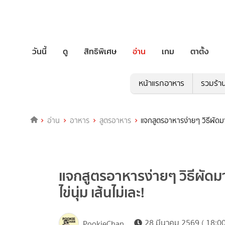
วันนี้
ดู
สิทธิพิเศษ
อ่าน
เกม
ตาตั้ง
หน้าแรกอาหาร
รวมร้า
อ่าน
อาหาร
สูตรอาหาร
แจกสูตรอาหารง่ายๆ วิธีผัดมาม่
แจกสูตรอาหารง่ายๆ วิธีผัดมา
ไข่นุ่ม เส้นไม่เละ!
28 มีนาคม 2569 ( 18:00
PookieChan