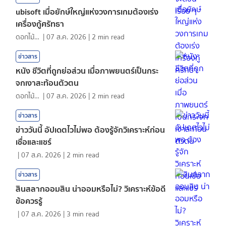
ubisoft เมื่อยักษ์ใหญ่แห่งวงการเกมต้องเร่ง
เครื่องกู้ศรัทธา
ดอกไม้กับสายน้ำ
|
07 ส.ค. 2026
|
2
min read
ข่าวสาร
หนัง ชีวิตที่ถูกย่อส่วน เมื่อภาพยนตร์เป็นกระ
จกเงาสะท้อนตัวตน
ดอกไม้กับสายน้ำ
|
07 ส.ค. 2026
|
2
min read
ข่าวสาร
ข่าววันนี้ อัปเดตไวไม่พอ ต้องรู้จักวิเคราะห์ก่อน
เชื่อและแชร์
|
07 ส.ค. 2026
|
2
min read
ข่าวสาร
สินสลากออมสิน น่าออมหรือไม่? วิเคราะห์ข้อดี
ข้อควรรู้
|
07 ส.ค. 2026
|
3
min read