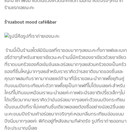
แนะนำเค้าพึ่งมาเปิดในช่วงโควิดนะคะแต่ทำออกมาได้ดีจริงๆค่ะมาที่
ร้านแรกเลยนะคะ
ร้านabout mood café&bar
ร้านนี้เป็นร้านสไตล์มินิมอลที่เราชอบมากๆเลยนะคะทั้งกาแฟและเบเก
อรี่ต่างๆสำหรับสายชาเขียวนะคะร้านนี้มีครัวซองชาเขียวด้วยชาเขียว
ที่ราดบนครัวซองคือเข้มข้นและอร่อยมากๆเลยส่วนครัวซองเป็นครัว
ซองที่ชิ้นใหญ่มากๆเลยสำหรับเราเราคิดว่ารสชาติขนาดของชิ้นและ
คุณภาพสมกับราคามากเลยแต่ถ้ามาที่นี่เราขอแนะนำกาแฟโชยุกินคู่
กับขนมปังกระเทียมค่ะตัวกาแฟโชยุเป็นกาแฟที่ไม่ได้ขนเลยค่ะสำหรับ
ใครที่ไม่กินขมเหมือนเราแนะนำเลยค่ะกาแฟจะมีรสชาติเปรี้ยวเล็กๆไม่
ได้เปรี้ยวมากมายเราคิดว่ามันอร่อยมากๆเลยค่ะตัวขนมปังกระเทียม
เป็นขนมปังที่เราไม่เคยกินชิ้นเดียวพอเลยต้องซื้ออย่างน้อย2ชิ้นเลย
นะคะขนมปังร้านเค้าอร่อยมากจริงๆค่ะหอมกลิ่นกระเทียมอ่อนขนม
ปังนิ่มมากๆเลยค่ะ พิกัดอยู่ที่หลังสนามกีฬาตรัง รูปที่เราถ่ายออกมา
ก็จะประมาณนี้เลย