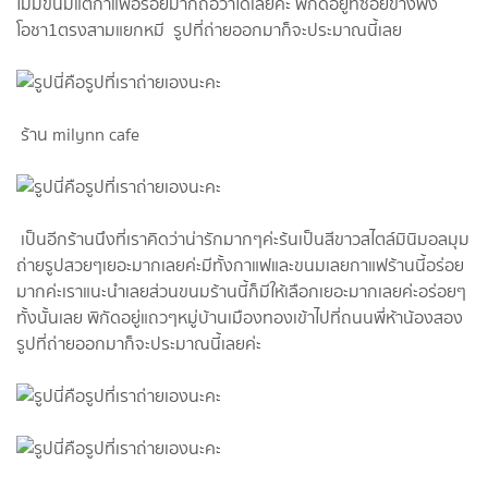
ไม่มีขนมแต่กาแฟอร่อยมากถือว่าได้เลยค่ะ พิกัดอยู่ที่ซอยข้างพง
โอชา1ตรงสามแยกหมี รูปที่ถ่ายออกมาก็จะประมาณนี้เลย
ร้าน milynn cafe
เป็นอีกร้านนึงที่เราคิดว่าน่ารักมากๆค่ะร้นเป็นสีขาวสไตล์มินิมอลมุม
ถ่ายรูปสวยๆเยอะมากเลยค่ะมีทั้งกาแฟและขนมเลยกาแฟร้านนี้อร่อย
มากค่ะเราแนะนำเลยส่วนขนมร้านนี้ก็มีให้เลือกเยอะมากเลยค่ะอร่อยๆ
ทั้งนั้นเลย พิกัดอยู่แถวๆหมู่บ้านเมืองทองเข้าไปที่ถนนพี่ห้าน้องสอง
รูปที่ถ่ายออกมาก็จะประมาณนี้เลยค่ะ