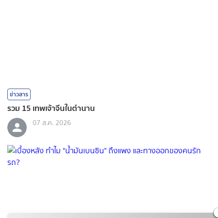
ข่าวสาร
รวม 15 เทพเจ้าจีนในตำนาน
07 ส.ค. 2026