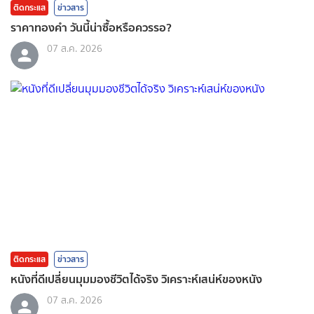
ติดกระแส
ข่าวสาร
ราคาทองคํา วันนี้น่าซื้อหรือควรรอ?
07 ส.ค. 2026
ติดกระแส
ข่าวสาร
หนังที่ดีเปลี่ยนมุมมองชีวิตได้จริง วิเคราะห์เสน่ห์ของหนัง
07 ส.ค. 2026