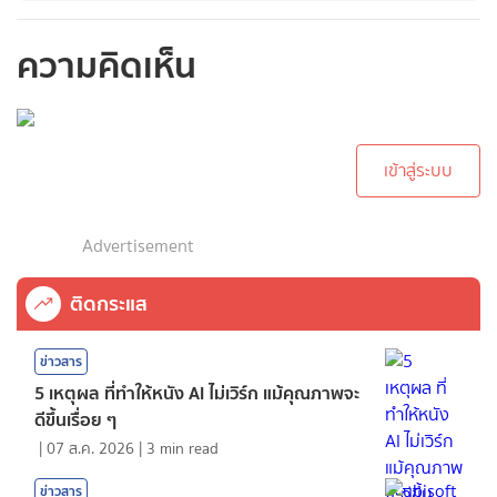
ความคิดเห็น
กรุณาเข้าสู่ระบบเพื่อ
ทำการคอมเม้นต์
เข้าสู่ระบบ
Advertisement
ติดกระแส
ข่าวสาร
5 เหตุผล ที่ทำให้หนัง AI ไม่เวิร์ก แม้คุณภาพจะ
ดีขึ้นเรื่อย ๆ
|
07 ส.ค. 2026
|
3
min read
ข่าวสาร