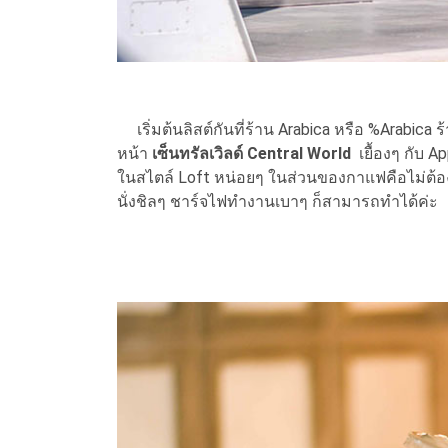
เริ่มต้นลิสต์กันที่ร้าน Arabica หรือ %Arabica ร้
หน้า
เซ็นทรัลเวิลด์ Central World
เยื้องๆ กับ 
ในสไตล์ Loft หน่อยๆ ในส่วนของกาแฟคือไม่ต้อง
นั่งชิลๆ ชาร์จไฟทำงานเบาๆ ก็สามารถทำได้ค่ะ