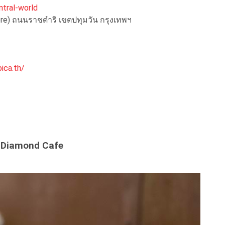
ntral-world
e Store) ถนนราชดำริ เขตปทุมวัน กรุงเทพฯ
ica.th/
d Diamond Cafe