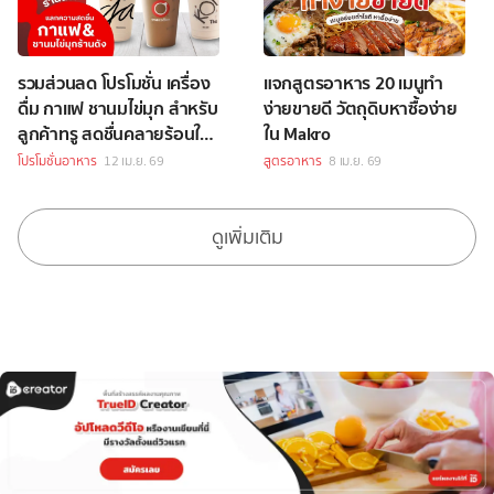
รวมส่วนลด โปรโมชั่น เครื่อง
แจกสูตรอาหาร 20 เมนูทำ
ดื่ม กาแฟ ชานมไข่มุก สำหรับ
ง่ายขายดี วัตถุดิบหาซื้อง่าย
ลูกค้าทรู สดชื่นคลายร้อนใน
ใน Makro
ราคาพิเศษ!
โปรโมชั่นอาหาร
12 เม.ย. 69
สูตรอาหาร
8 เม.ย. 69
ดูเพิ่มเติม