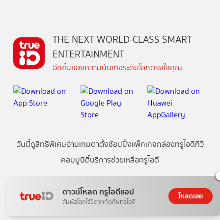
THE NEXT WORLD-CLASS SMART
ENTERTAINMENT
อีกขั้นของความบันเทิงระดับโลกตรงใจคุณ
วันนี้
ดู
สิทธิพิเศษ
อ่าน
เกม
ตาตั้ง
ช้อปปิ้ง
แพ็กเกจ
กล่องทรูไอดีทีวี
คอมมูนิตี้
บริการช่วยเหลือทรูไอดี
ดาวน์โหลด ทรูไอดีแอป
เกี่ยวกับทรูไอดี
ข้อกำหนดและเงื่อนไข
นโยบายความเป็นส่วนตัว
โหลดเลย
สัมผัสโลกไร้ขีดจำกัดกับทรูไอดี
บริการช่วยเหลือ
ติดต่อเรา