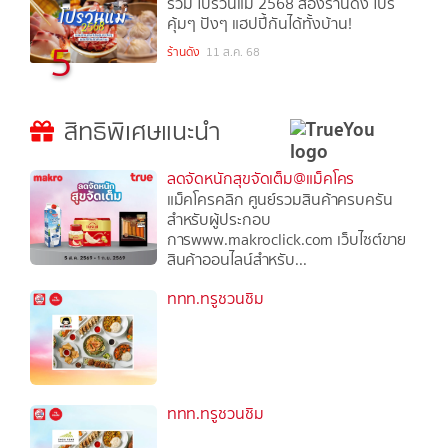
รวม โปรวันแม่ 2568 ส่องร้านดัง โปร
คุ้มๆ ปังๆ แฮปปี้กันได้ทั้งบ้าน!
5
ร้านดัง
11 ส.ค. 68
สิทธิพิเศษแนะนำ
ลดจัดหนักสุขจัดเต็ม@แม็คโคร
แม็คโครคลิก ศูนย์รวมสินค้าครบครัน
สำหรับผู้ประกอบ
การwww.makroclick.com เว็บไซต์ขาย
สินค้าออนไลน์สำหรับ...
ททท.ทรูชวนชิม
ททท.ทรูชวนชิม