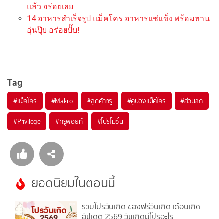
แล้ว อร่อยเลย
14 อาหารสำเร็จรูป แม็คโคร อาหารแช่แข็ง พร้อมทาน
อุ่นปุ๊บ อร่อยปั๊บ!
Tag
#
แม็คโคร
#
Makro
#
ลูกค้าทรู
#
คูปองแม็คโคร
#
ส่วนลด
#
Privilege
#
ทรูพอยท์
#
โปรโมชั่น
ยอดนิยมในตอนนี้
รวมโปรวันเกิด ของฟรีวันเกิด เดือนเกิด
อัปเดต 2569 วันเกิดมีโปรอะไร