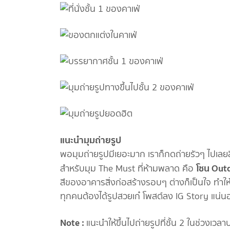
แนะนำมุมถ่ายรูป
พอมุมถ่ายรูปมีเยอะมาก เราก็กดถ่ายรัวๆ ไปเลยส
โซน Outd
สำหรับมุม The Must ที่ห้ามพลาด คือ
สีของอาคารสิ่งก่อสร้างรอบๆ ต่างก็เป็นใจ ทำใ
ทุกคนต้องได้รูปสวยเก๋ โพสต์ลง IG Story แน่น
Note :
แนะนำให้ขึ้นไปถ่ายรูปที่ชั้น 2 ในช่วงเว