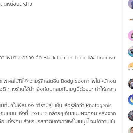
จอแดดหน่อยนะสาว
าสั่งกาแฟมา 2 อย่าง คือ Black Lemon Tonic และ Tiramisu
แฟผลไม้ที่ให้ความรู้สึกสดชื่น Body ของกาแฟไม่หนักจน
ดี ทางร้านใช้น้ำแข็งก้อนกลมกับเมนูนี้ด้วยนะ ทำให้ละลาย
ที่มาในฟีลของ "ทีรามิสุ" เห็นแล้วรู้สึกว่า Photogenic
ยการชิมขนมแท่งที่ Texture คล้ายๆ กับขนมผิงก่อน หลังจาก
ก่อนที่จะกิน สำหรับรสชาติของกาแฟในเมนูนี้ จะมีความเข้ม