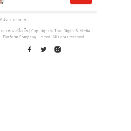
Advertisement
้อตกลงและเงื่อนไข
|
Copyright © True Digital & Media
Platform Company Limited. All rights reserved