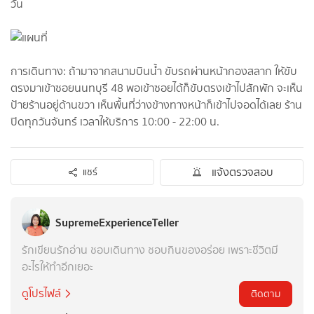
วัน
การเดินทาง: ถ้ามาจากสนามบินน้ำ ขับรถผ่านหน้ากองสลาก​ ให้ขับ
ตรงมาเข้าซอยนนทบุรี​ 48 พอเข้าซอยได้ก็ขับตรงเข้าไปสักพัก จะเห็น
ป้ายร้านอยู่ด้านขวา​ เห็นพื้นที่ว่างข้างทางหน้าก็เข้าไปจอดได้เล​ย​ ร้าน
ปิดทุกวันจันทร์​ เวลาให้บริการ​ 10:00 -​ 22:00​ น.
แจ้งตรวจสอบ
แชร์
SupremeExperienceTeller
รักเขียนรักอ่าน​ ชอบเดินทาง​ ชอบกินของอร่อย​ เพราะชีวิตมี
อะไรให้ทำอีกเยอะ
ดูโปรไฟล์
ติดตาม