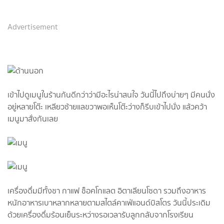
Advertisement
เข้าไปดูเมนูในร้านกันดีกว่าว่ามีอะไรน่าสนใจ​ วันนี้ไปถึงบ่ายๆ​ มีคนนั่ง
อยู่หลายโต๊ะ​ เหลียวซ้ายแลขวา​พอเห็นโต๊ะว่างก็รีบเข้าไปนั่ง แล้วคว้า
เมนูมาสั่งกันเลย
เครื่องดื่มมีทั้งชา กาแฟ ช็อคโกแลต อิตาเลียนโซดา รวมถึงอาหาร
หนักอาหารเบาหลากหลายตามสไตล์คาเฟ่แอนด์บิสโตร​ วันนี้ประเดิม
ด้วยเครื่องดื่มร้อนเย็นระหว่างรอเวลารับลูกกลับจากโรงเรียน