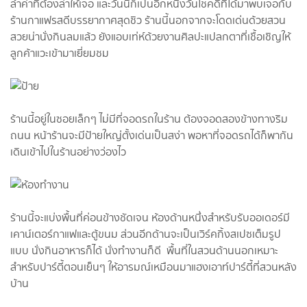
ล้ำค่าที่ต้องล่าให้เจอ​ และวันนี้ก็เป็นอีกหนึ่งวันโชคดีที่ได้มาพบเจอกับ
ร้านกาแฟรสดีบรรยากาศสุดชิว ร้านนี้นอกจากจะโดดเด่นด้วยสวน
สวยน่านั่งกินลมแล้ว​ ยังแอบเท่ห์ด้วยงานศิลปะแปลกตา​ที่เชื้อเชิญให้
ลูกค้าแวะเข้ามาเยี่ยมชม
ร้านนี้อยู่ในซอยเล็กๆ​ ไม่มีที่จอดรถในร้าน​ ต้องจอดสองข้างทางริม
ถนน​ หน้าร้านจะมีป้ายใหญ่ตั้งเด่นเป็นสง่า​ พอหาที่จอดรถได้ก็พากัน
เดินเข้าไปในร้านอย่างว่องไว
ร้านนี้จะแบ่งพื้นที่ค่อนข้างชัดเจน​ ห้องด้านหนึ่งสำหรับรับออเดอร์​มี
เคาน์เตอร์กาแฟและตู้ขนม​ ส่วนอีกด้านจะเป็นเวิร์คกิ้งสเปซเต็มรูป
แบบ​ นั่งกินอาหารก็ได้​ นั่งทำงานก็ดี​ พื้นที่ในสวนด้านนอกเหมาะ
สำหรับปาร์ตี้ตอนเย็นๆ​ ให้อารมณ์เหมือนมาแฮงเอาท์ปาร์ตี้ที่สวนหลัง
บ้าน