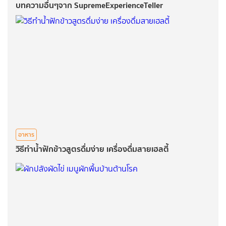
บทความอื่นๆจาก SupremeExperienceTeller
อาหาร
วิธีทำน้ำฟักข้าว​สูตรดื่มง่าย​ เครื่องดื่มสายเฮลตี้