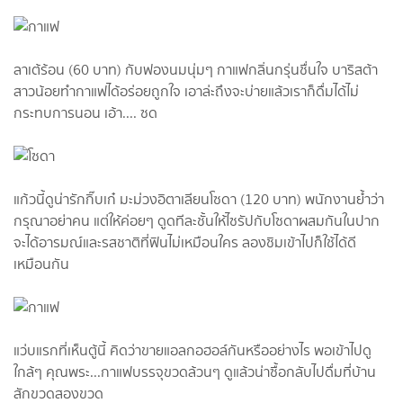
ลาเต้ร้อน​ (60​ บาท)​ กับฟองนมนุ่มๆ​ กาแฟกลิ่นกรุ่นชื่นใจ​ บาริสต้า
สาวน้อยทำกาแฟได้อร่อยถูกใจ​ เอาล่ะถึงจะบ่ายแล้วเราก็ดื่มได้ไม่
กระทบการนอน​ เ​อ้า.... ซด
แก้วนี้ดูน่ารักกิ๊บเก๋​ มะม่วงอิตาเลียนโซดา​ (120​ บาท)​ พนักงานย้ำว่า
กรุณาอย่าคน​ แต่ให้ค่อยๆ​ ดูดทีละชั้นให้ไซรัปกับโซดาผสมกันในปาก​
จะได้อารมณ์และรสชาติที่ฟินไม่เหมือนใคร​ ลองชิมเข้าไปก็ใช้ได้ดี
เหมือนกัน
แว่บแรกที่เห็นตู้นี้​ ​คิดว่าขายแอลกอฮอล์กันหรืออย่างไร​ พอเข้าไปดู
ใกล้ๆ คุณพระ...กาแฟบรรจุขวดล้วนๆ​ ดูแล้วน่าซื้อกลับไปดื่มที่บ้าน
สักขวดสองขวด