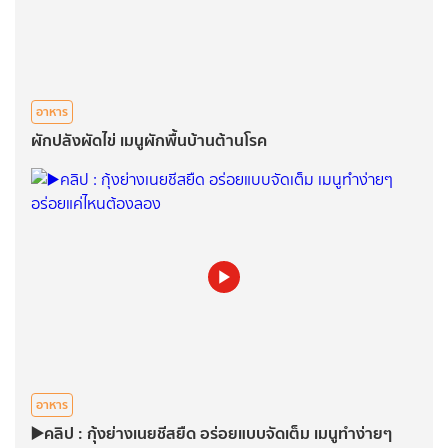
อาหาร
ผักปลังผัดไข่​ เมนูผักพื้นบ้านต้านโรค
อาหาร
▶️คลิป : กุ้งย่างเนยชีสยืด​ อร่อยแบบจัดเต็ม​ เมนูทำง่ายๆ