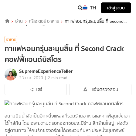
TH
เข้าสู่ระบบ
อ่าน
ครีเอเตอร์ อาหาร
กาแฟหอมกรุ่นละมุนลิ้น​ ที่ Second​
Crack คอฟฟี่แอนด์บิสโตร
อาหาร
กาแฟหอมกรุ่นละมุนลิ้น​ ที่ Second​ Crack
คอฟฟี่แอนด์บิสโตร
SupremeExperienceTeller
|
23 ม.ค. 2020
2 min read
แจ้งตรวจสอบ
แชร์
สนามบินน้ำจัดเป็นอีกหนึ่งแหล่งที่รวมร้านอาหารและคาเฟ่สุดเจ๋ง​เอา
ไว้ใกล้กัน โดยเฉพาะตามตรอกซอกซอยจะมีร้านเล็กร้านใหญ่แฝงตัว
อยู่ตามทาง ให้คนรักของอร่อยได้ตระเวนค้นหา​ ประหนึ่งขุมทรัพย์