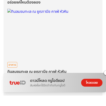
อร่อยแค่ไหนต้องลอง
อาหาร
กินลมชมทะเล​ ณ ยูเรกาบีช​ คาเฟ่ หัวหิน
ดาวน์โหลด ทรูไอดีแอป
โหลดเลย
สัมผัสโลกไร้ขีดจำกัดกับทรูไอดี