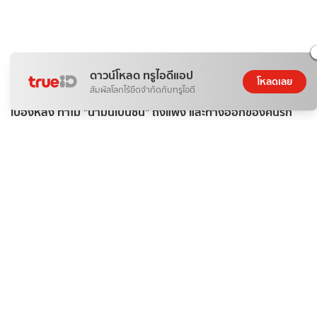
ดาวน์โหลด ทรูไอดีแอป
โหลดเลย
สัมผัสโลกไร้ขีดจำกัดกับทรูไอดี
ติดกระแส
ข่าวสาร
เบื้องหลัง ทำไม "น้ำมันเบนซิน" ถึงแพง และทางออกของคนรัก
รถ?
ดอกไม้กับสายน้ำ
07 ส.ค. 2026