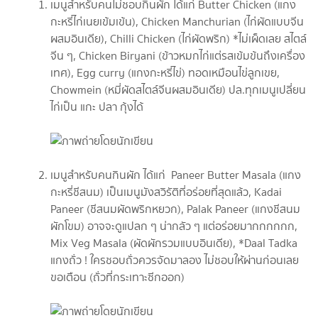
เมนูสำหรับคนไม่ชอบกินผัก ได้แก่ Butter Chicken (แกง
กะหรี่ไก่เนยเข้มเข้น), Chicken Manchurian (ไก่ผัดแบบจีน
ผสมอินเดีย), Chilli Chicken (ไก่ผัดพริก) *ไม่เผ็ดเลย สไตล์
จีน ๆ, Chicken Biryani (ข้าวหมกไก่แต่รสเข้มข้นถึงเครื่อง
เทศ), Egg curry (แกงกะหรี่ไข่) ทอดเหมือนไข่ลูกเขย,
Chowmein (หมี่ผัดสไตล์จีนผสมอินเดีย) ปล.ทุกเมนูเปลี่ยน
ไก่เป็น แกะ ปลา กุ้งได้
เมนูสำหรับคนกินผัก ได้แก่ Paneer Butter Masala (แกง
กะหรี่ชีสนม) เป็นเมนูมังสวิรัติที่อร่อยที่สุดแล้ว, Kadai
Paneer (ชีสนมผัดพริกหยวก), Palak Paneer (แกงชีสนม
ผักโขม) อาจจะดูแปลก ๆ น่ากลัว ๆ แต่อร่อยมากกกกกก,
Mix Veg Masala (ผัดผักรวมแบบอินเดีย), *Daal Tadka
แกงถั่ว ! ใครชอบถั่วควรจัดมาลอง ไม่ชอบให้ผ่านก่อนเลย
ขอเตือน (ถั่วที่กระเทาะซีกออก)