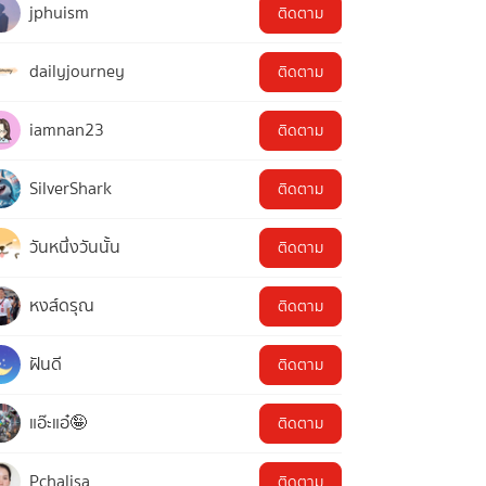
jphuism
ติดตาม
dailyjourney
ติดตาม
iamnan23
ติดตาม
SilverShark
ติดตาม
วันหนึ่งวันนั้น
ติดตาม
หงส์ดรุณ
ติดตาม
ฝันดี
ติดตาม
แอ๊ะแอ๋🤪
ติดตาม
Pchalisa
ติดตาม