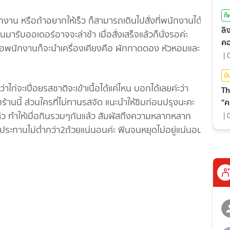
กี
บพนักงาน หรือถ้าอยากให้เร็ว ก็สามารถเดินไปสั่งที่พนักงานได้
ลิ
รับออเดอร์อาจจะล่าช้า เมื่อสั่งเสร็จแล้วก็นั่งรอค่ะ
คอ
งรอพนักงานก็จะนำเครื่องเคียงคือ ผักกาดดอง หัวหอมและ
|
บั
่าไก่จะเปื่อยรสชาติจะเข้าเนื้อได้แค่ไหน บอกได้เลยค่ะว่า
Th
านนี้ ส่วนใครที่ไม่ทานรสจัด แนะนำให้ชิมก่อนปรุงนะคะ
"ค
ว ทำให้เมื่อกินรวมๆกันแล้ว สัมผัสถึงความหลากหลาก
|
ับประทานไม่ต่ำกว่า2ถ้วยแน่นอนค่ะ ฟินจนหยุดไม่อยู่แน่นอน