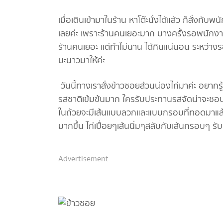
เมื่อเดินเข้ามาในร้าน หาโต๊ะนั่งได้แล้ว ก็สั่งกั
เลยค่ะ เพราะร้านคนเยอะมาก บางครั้งรอพนักงานมา
ร้านคนเยอะ แต่ทำไม่นาน ได้กินแน่นอน ระหว่า
มะนาวมาให้ค่ะ
วันนี้ทางเราสั่งข้าวซอยส่วนน่องไก่มาค่ะ อยากรู้ว
รสชาติเข้มข้นมาก ใครรับประทานรสจัดน่าจะชอบร้
ในถ้วยจะมีเส้นแบบลวกและแบบกรอบที่ทอดมาแล้
มากขึ้น ไก่เปื่อยๆเส้นนิ่มๆสลับกับเส้นกรอบๆ ร
Advertisement