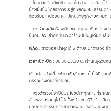
โดยทางร้านมีแต่ข้าวซอยไก่ สามารถเลือกได้ว่าจะ
ข้างเข้มข้น โดยราคาจะอยู่ที่ พิเศษ 45 ธรรมดา 
ต้องรีบมาหน่อยนะคะ ไม่เกินบ่ายๆก็ขายจะหมดแล
ทางร้านจะมีเครื่องเคียงแน่นๆและเครื่องปรุงมา
ข้นอยู่แล้ว ย้ำอีกทีนะคะว่าร้านนี้มีเมนูเดียว เส้นบะ
พิกัด
: ข้าวซอย น้ำผุดใต้ 2 ตำบล นาตาล่วง อ
เวลาเปิด-ปิด
: 08.30-13.30 น. (ร้านหยุดวันจัน
(ร้านค่อนข้างที่จะเข้ามาซับซ้อนหากไม่ใช่เป็นคน
ตรงอย่างเดียวก็เจอเลย)
หวังว่ารีวิวนี้จะเป็นประโยชน์แก่ทุกท่านที่รักใ
ข้าวซอยอร่อยๆได้ ไว้ครั้งหน้าจะมารีวิวร้านเด็
ขอบคุณสำหรับการเข้ามาแวะชมแวะอ่านของทุกท่า