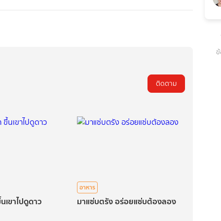
ข
ติดตาม
อาหาร
ึ้นเขาไปดูดาว
มาแซ่บตรัง อร่อยแซ่บต้องลอง