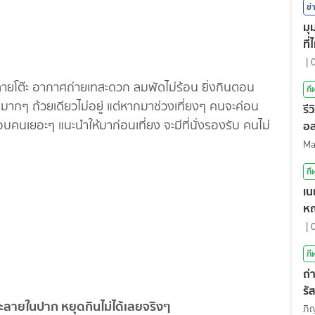
ข่
มุ
ที
|
ายโต๊ะ อากาศถ่ายเทสะดวก ลมพัดไม่ร้อน ยิ่งกินตอน
กี
นมากๆ ถ้วยเดียวไม่อยู่ แต่หากมาช่วงเที่ยงๆ คนจะค่อน
รี
บคนเยอะๆ แนะนำให้มาก่อนเที่ยง จะมีที่นั่งรองรับ คนไม่
อล
กี
เน
หญ
|
กี
ถ่
รั
 ละลายในปาก หยุดกินไม่ได้เลยจริงๆ
สุ