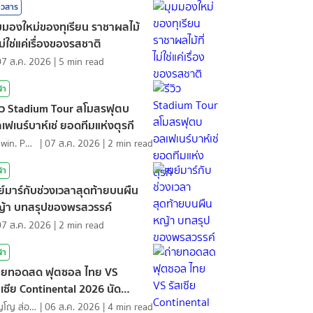
าวสาร
มมองใหม่ของทุเรียน ราชาผลไม้
่ไม่ใช่แค่เรื่องของรสชาติ
07 ส.ค. 2026
|
5
min read
ฬา
วิว Stadium Tour สโมสรฟุตบ
เฟเนร์บาห์เช่ ยอดทีมแห่งตุรกี
Mawin. Pongsuttiyakorn
|
07 ส.ค. 2026
|
2
min read
ฬา
ย์มาร์กับช่วงเวลาสุดท้ายบนผืน
้า บทสรุปของพรสวรรค์
07 ส.ค. 2026
|
2
min read
ฬา
ายทอดสด ฟุตซอล ไทย VS
สเซีย Continental 2026 นัด
ดท้าย
ภิญโญ ส่องแสง
|
06 ส.ค. 2026
|
4
min read