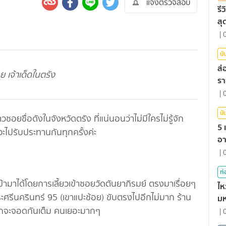
แจ้งตรวจสอบ
รี
สุ
|
บั
ส่
ย เจ้าเด็ดในตรัง
รา
ค
|
บั
ซอยชื่อดังในจังหวัดตรัง ที่แน่นอนว่าไม่มีใครไม่รู้จัก
5 
แวะไปรับประทานกันทุกครั้งค่ะ
อา
|
ท่
เข้ามาได้โดยการเลี้ยวเข้าซอยวัดตันยาภิรมย์ ตรงมาเรื่อยๆ
ไห
ศรีนครินทร์ 95 (เขาแปะช้อย) ขับตรงไปอีกไม่มาก ร้าน
มห
นค
ลยรถจะจอดกันเต็ม คนเยอะมากๆ
|