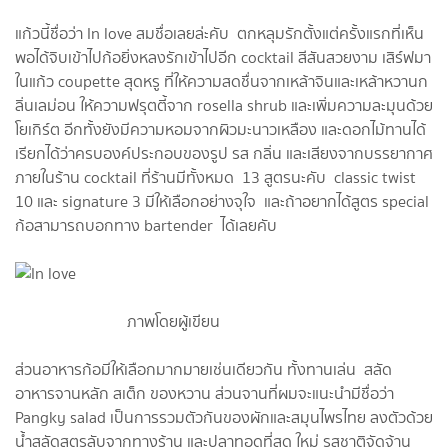
แก้วนี้ชื่อว่า In love สมชื่อเลยล่ะคับ ตกหลุมรักตั้งแต่ครั้งแรกที่เห็น
พอได้จิบเข้าไปก้อยิ่งหลงรักเข้าไปอีก cocktail สีสันสวยงาม เสิร์ฟมา
ในแก้ว coupette สุดหรู ที่ให้ความสดชื่นจากเหล้าจินและเหล้าหวานก
ลิ่นเลม่อน ให้ความฟรุตตี้จาก rosella shrub และเพิ่มความละมุนด้วย
โยเกิร์ต อีกทั้งยังมีความหอมจากผิวมะนาวเหลือง และดอกไม้ทานได้
เรียกได้ว่าครบองค์ประกอบของรูป รส กลิ่น และเสียงจากบรรยากาศ
ภายในร้าน cocktail ที่ร้านมีทั้งหมด 13 สูตรนะคับ classic twist
10 และ signature 3 มีให้เลือกอย่างจุใจ และถ้าอยากได้สูตร special
ก้อสามารถบอกทาง bartender ได้เลยคับ
ภาพโดยผู้เขียน
ส่วนอาหารก้อมีให้เลือกมากมายเช่นเดียวกัน ทั้งทานเล่น สลัด
อาหารจานหลัก สเต็ก ของหวาน ส่วนจานที่ผมจะแนะนำมีชื่อว่า
Pangky salad เป็นการรวมตัวกันของผักและสมุนไพรไทย ลงตัวด้วย
น้ำสลัดสูตรลับจากทางร้าน และปลาทอดที่สด ใหม่ รสชาติจัดจ้าน