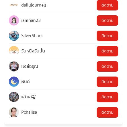
dailyjourney
ติดตาม
iamnan23
ติดตาม
SilverShark
ติดตาม
วันหนึ่งวันนั้น
ติดตาม
หงส์ดรุณ
ติดตาม
ฝันดี
ติดตาม
แอ๊ะแอ๋🤪
ติดตาม
Pchalisa
ติดตาม