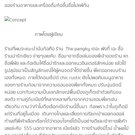
ของร้านอาหารและเครื่องดื่มก้อขึ้นชื่อไม่แพ้กัน
ภาพโดยผู้เขียน
ร้านที่ผมจะแนะนำนั่นก้อคือ ร้าน The pangky เดอะ พังกี้ เอะ ชื้อ
ร้านน่ารักเชียว ง่ายๆเลยคับ ชื่อมาจากชื่อเล่นของพี่เจ้าของร้าน แก
ชื่อพี่ผัง และก้อเติมให้ชื่อน่ารักและออกแนวอินเตอร์สักหน่อย แล้วใช้
รูปสุนัขมาเป็นสัญลักษณ์ให้ผู้คนจดจำได้ง่ายขึ้น พี่แกออกแบบร้าน
เองทั้งหมด ภายใต้คอนเซ็ปต์ chic rustic ยังไม่พอคับเมนูอาหาร
ของทางร้านก้อมาจากความชอบของพี่แกทั้งหมด ปรับนุ่นนิดนี่
หน่อย บวกกับความเป็นเอกลักษณ์พื้นเมืองภูเก็ตเข้าด้วยกันจน
ลงตัว ทานคู่กับเบียร์ที่หลากหลายที่มาจากความชอบพี่แกเช่น
เดียวกัน ถามว่าทำไมถึงเลือกเปิดร้านนี้ขึ้นมา ก้อเพราะว่าในภูเก็ตมี
แต่ร้านที่อยู่ในเมือง เดินทางไกลและเสี่ยงการเรียกเป่าแอลกอฮอล์
ทำเลที่พี่เค้าเลือกเรียกได้ว่าตอบโจทย์ได้เป็นอย่างดีและเข้าทางพี่เค้า
เลยล่ะคับ 555 นอกจากอาหาร เบียร์แล้ว ทางร้านยังมีไวน์ น้ำผลไม้