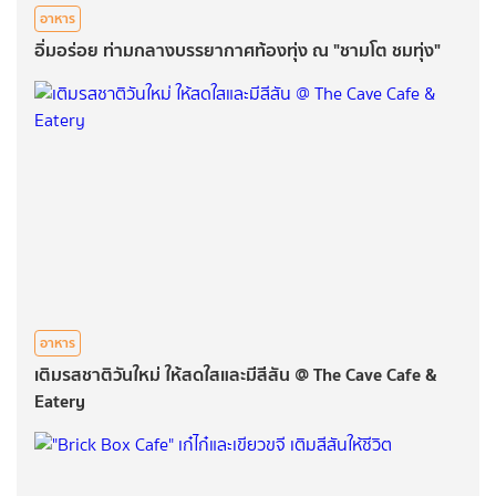
อาหาร
อิ่มอร่อย ท่ามกลางบรรยากาศท้องทุ่ง ณ "ชามโต ชมทุ่ง"
อาหาร
เติมรสชาติวันใหม่ ให้สดใสและมีสีสัน @ The Cave Cafe &
Eatery