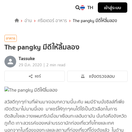
TH
เข้าสู่ระบบ
อ่าน
ครีเอเตอร์ อาหาร
The pangky มีดีให้ลิ้มลอง
อาหาร
The pangky มีดีให้ลิ้มลอง
Tassuke
|
29 มี.ค. 2020
2 min read
แจ้งตรวจสอบ
แชร์
สวัสดีทุกๆท่านที่ผ่านมาเจอบทความนี้นะคับ ผมมีร้านนั่งชิลล์ที่เพิ่ง
เปิดตัวมาไม่นานนี้เอง มาแชร์ให้ทุกๆคนได้ใช้เป็นตัวเลือกในการ
ตัดสินใจและวางแผนทริปเมื่อมาเยือนทะเลอันดามัน นั่นก้อคือจังหวัด
ภูเก็ต เกาะสวรรค์ของเหล่าบรรดานักท่องเที่ยวทั้งไทยและเทศ
นอกจากในเรื่องของทะเลและสถานที่ท่องเที่ยวที่โด่งดังแล้ว ในด้าน