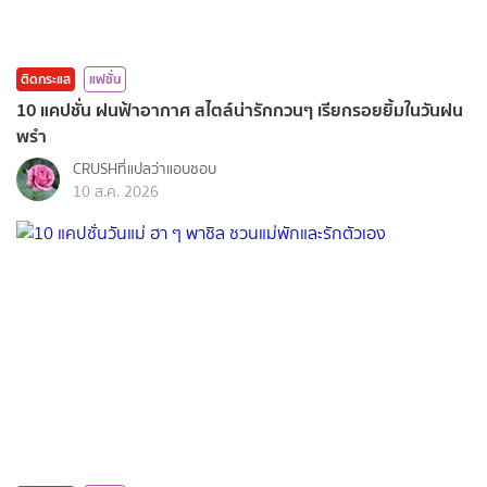
ติดกระแส
แฟชั่น
10 แคปชั่น ฝนฟ้าอากาศ สไตล์น่ารักกวนๆ เรียกรอยยิ้มในวันฝน
พรำ
CRUSHที่แปลว่าแอบชอบ
10 ส.ค. 2026