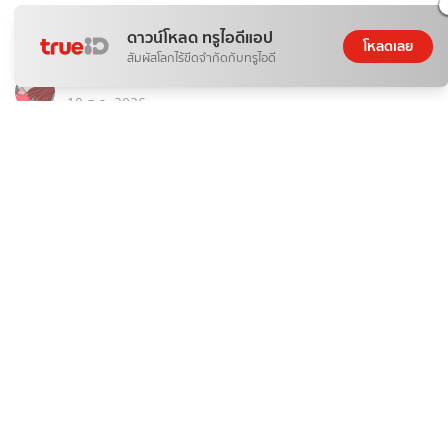
ติดกระแส
ท่องเที่ยว
ดาวน์โหลด ทรูไอดีแอป
โหลดเลย
รีวิว: Maze For Fun จ.นครนายก # แจกพิกัดที่เที่ยววันแม่
สัมผัสโลกไร้ขีดจำกัดกับทรูไอดี
นัยใจ
10 ส.ค. 2026
ติดกระแส
ท่องเที่ยว
พิกัดOne Day Trip ที่เที่ยววันแม่ใกล้กรุงเทพฯ ไปเช้าเย็นกลับ
NamfahPhupha