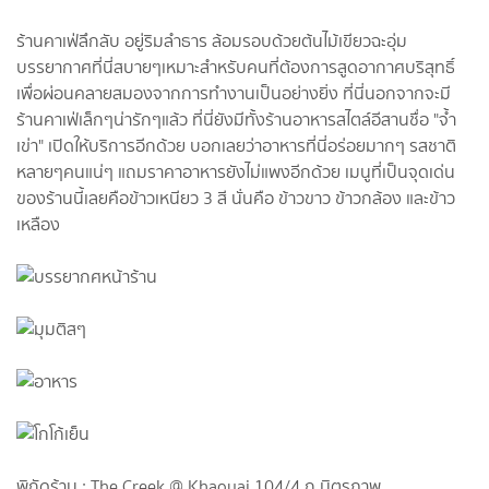
ร้านคาเฟ่ลึกลับ อยู่ริมลำธาร ล้อมรอบด้วยต้นไม้เขียวฉะอุ่ม
บรรยากาศที่นี่สบายๆเหมาะสำหรับคนที่ต้องการสูดอากาศบริสุทธิ์
เพื่อผ่อนคลายสมองจากการทำงานเป็นอย่างยิ่ง ที่นี่นอกจากจะมี
ร้านคาเฟ่เล็กๆน่ารักๆแล้ว ที่นี่ยังมีทั้งร้านอาหารสไตล์อีสานชื่อ "จ้ำ
เข่า" เปิดให้บริการอีกด้วย บอกเลยว่าอาหารที่นี่อร่อยมากๆ รสชาติ
หลายๆคนแน่ๆ แถมราคาอาหารยังไม่แพงอีกด้วย เมนูที่เป็นจุดเด่น
ของร้านนี้เลยคือข้าวเหนียว 3 สี นั่นคือ ข้าวขาว ข้าวกล้อง และข้าว
เหลือง
พิกัดร้าน : The Creek @ Khaoyai 104/4 ถ.มิตรภาพ