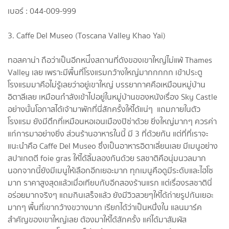
เบอร์ : 044-009-999
3. Caffe Del Museo (Toscana Valley Khao Yai)
ทอสคาน่า ถือว่าเป็นอีกหน่ึงสถานที่ดังของเขาใหญ่ไม่แพ้ Thames
Valley เลย เพราะมีพื้นที่โรงแรมกว้างใหญ่มากกกกก เข้าประตู
โรงแรมมาคือไม่รู้เลยว่าอยู่เขาใหญ่ บรรยากาศคือเหมือนหมู่บ้าน
อิตาลีเลย เหมือนกำลังเข้าไปอยู่ในหมู่บ้านของหนังเรื่อง Sky Castle
อย่างนั้นโอกาสได้เจ้ามาพักที่นี่สักครั้งให้ได้แน่ๆ แถมภายในตัว
โรงแรม ยังมีตึกที่เหมือนหอเอนเมืองปิซ่าด้วย ยิ่งใหญ่มากๆ ควรค่า
แก่การมาอย่างยิ่ง ส่วนร้านอาหารในนี้ มี 3 ที่ด้วยกัน แต่ที่ที่เราจะ
แนะนำคือ Caffe Del Museo ซึ่งเป็นอาหารอิตาเลี่ยนเลย มีเมนูอย่าง
สปาเกตตี foie gras ให้ได้ลิ้มลองกันด้วย รสชาติคือนุ่มนวลมาก
นอกจากนี้ยังมีเมนูให้เลือกอีกเยอะมาก ทุกเมนูคือดูมีระดับและไฮโซ
มาก ราคาสูงสุดแล้วเมื่อเทียบกับอีกสองร้านแรก แต่เรื่องรสชาตินี่
อร่อยมากจริงๆ แถมกินเสร็จแล้ว ยังมีวิวสวยๆให้ได้ถ่ายรูปกันเยอะ
มากๆ พื้นที่เขากว้างขวางมาก เรียกได้ว่าเป็นหนึ่งใน แลนมาร์ค
สำคัญของเขาใหญ่เลย ต้องมาให้ได้สักครั้ง แค่ได้มาสัมผัส