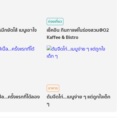
ท่องเที่ยว
ึกยัดไส้ เมนูเอาใจ
เช็คอิน กินกาแฟในร่องสวน@O2
Kaffee & Bistro
อาหาร
้ล...ครั้งแรกที่ได้ลอง
ต้มจืดไก่…เมนูง่าย ๆ แต่ถูกใจเด็ก
ๆ