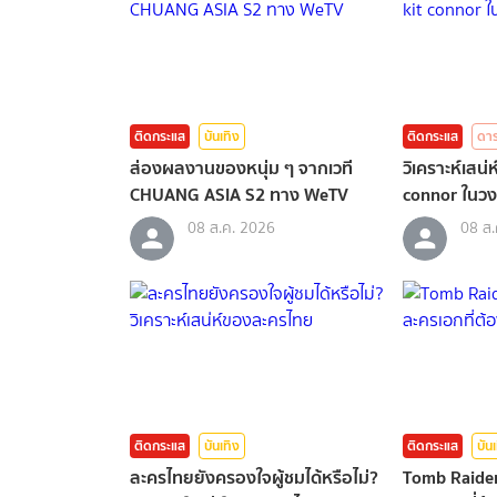
ติดกระแส
บันเทิง
ติดกระแส
ดา
ส่องผลงานของหนุ่ม ๆ จากเวที
วิเคราะห์เสน
CHUANG ASIA S2 ทาง WeTV
connor ในวง
08 ส.ค. 2026
08 ส.
ติดกระแส
บันเทิง
ติดกระแส
บัน
ละครไทยยังครองใจผู้ชมได้หรือไม่?
Tomb Raider