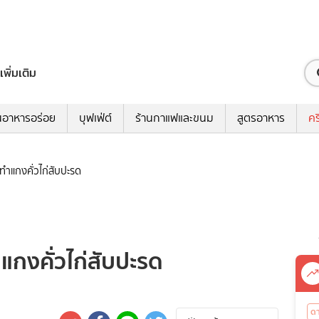
เพิ่มเติม
นอาหารอร่อย
บุฟเฟ่ต์
ร้านกาแฟและขนม
สูตรอาหาร
คร
 ทำแกงคั่วไก่สับปะรด
ำแกงคั่วไก่สับปะรด
ด