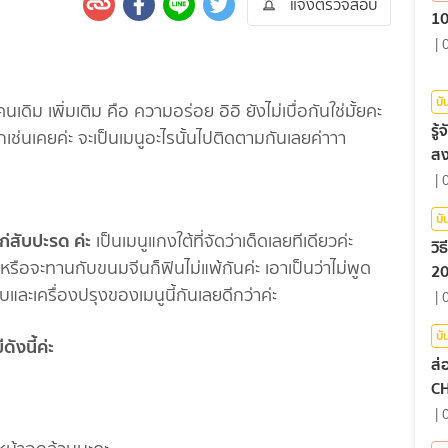
แจ้งตรวจสอบ
10
|
บั
ดิม เพิ่มเติม คือ ความอร่อย อิอิ ยังไม่เบื่อกันใช่มั้ยคะ
รู
ีกเช่นเคยค่ะ จะเป็นเมนูอะไรนั้นไปติดตามกันเลยค่าาา
สง
|
บั
ก่สับปะรด ค่ะ
เป็นเมนูแกงใต้ที่จัดว่าเด็ดเลยทีเดียวค่ะ
วิ
รือจะทานกับขนมจีนก็ฟินไม่แพ้กันค่ะ เอาเป็นว่าไม่พูด
20
บและเครื่องปรุงของเมนูนี้กันเลยดีกว่าค่ะ
|
บั
ังนี้ค่ะ
ส่
C
|