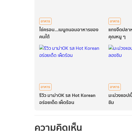
อาหาร
อาหาร
ไข่ครอบ…เมนูถนอมอาหารของ
แกงจืดปลาหม
คนใต้
คุณหนู ๆ
อาหาร
อาหาร
รีวิว มาม่าOK รส Hot Korean
มะม่วงแอปเปิ
อร่อยเด็ด เผ็ดร้อน
ชิม
ความคิดเห็น