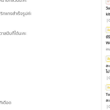
้อหน้าอกล้วนนะคะ
ด
วิ
ริกแกงสำเร็จรูปค่ะ
ki
|
บั
ตาลปีบก็ได้นะคะ
ซีร
We
im
บั
ละ
ไม
|
บั
To
ละ
ทิเดือด
|