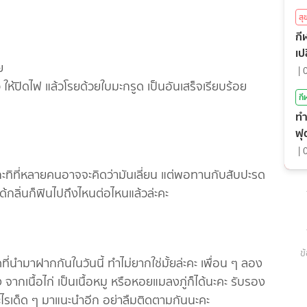
ส
กีฬ
เป
ย
|
ว ให้ปิดไฟ แล้วโรยด้วยใบมะกรูด เป็นอันเสร็จเรียบร้อย
กี
ทำ
ฟุ
|
ส่กะทิที่หลายคนอาจจะคิดว่ามันเลี่ยน แต่พอทานกับสับปะรด
่ได้กลิ่นก็ฟินไปถึงไหนต่อไหนแล้วล่ะคะ
ข
ที่นำมาฝากกันในวันนี้ ทำไม่ยากใช่มั้ยล่ะคะ เพื่อน ๆ ลอง
กเนื้อไก่ เป็นเนื้อหมู หรือหอยแมลงภู่ก็ได้นะคะ รับรอง
อะไรเด็ด ๆ มาแนะนำอีก อย่าลืมติดตามกันนะคะ