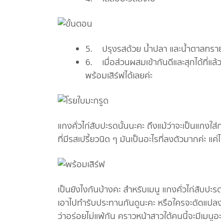
5. ปรุงรสด้วย น้ำปลา และน้ำตาลทรา
6. เมื่อส่วนผสมเข้ากันดีและสุกได้ที่แล้
พร้อมเสิร์ฟได้เลยค่ะ
แกงคั่วไก่สับปะรดนั้นนะคะ ถึงแม้ว่าจะเป็นแกงใ
ที่มีรสเปรี้ยวนิด ๆ มันเป็นอะไรที่ลงตัวมากค่ะ แค
เป็นยังไงกันบ้างคะ สำหรับเมนู แกงคั่วไก่สับปะรด
เอาไปทำรับประทานกันดูนะคะ หรือใครจะดัดแปลง จา
ว่าอร่อยไม่แพ้กัน คราวหน้าสาวใต้คนนี้จะมีเมนู