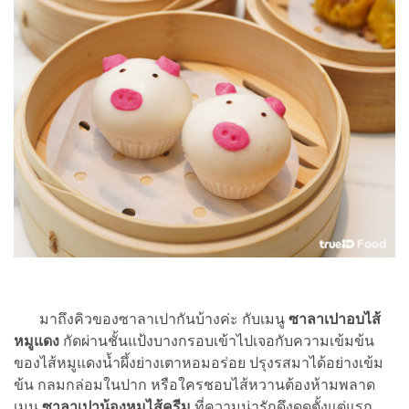
มาถึงคิวของซาลาเปากันบ้างค่ะ กับเมนู
ซาลาเปาอบไส้
หมูแดง
กัดผ่านชั้นแป้งบางกรอบเข้าไปเจอกับความเข้มข้น
ของไส้หมูแดงน้ำผึ้งย่างเตาหอมอร่อย ปรุงรสมาได้อย่างเข้ม
ข้น กลมกล่อมในปาก หรือใครชอบไส้หวานต้องห้ามพลาด
เมนู
ซาลาเปาน้องหมูไส้ครีม
ที่ความน่ารักดึงดูดตั้งแต่แรก