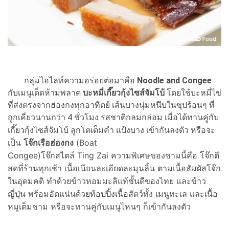
กลุ่มไฮไลท์ความอร่อยต่อมาคือ
Noodle and Congee
กับเมนูเด็ดห้ามพลาด
บะหมี่เกี๊ยวกุ้งไซส์จัมโบ้
โดยใช้บะหมี่ไข่
ที่ส่งตรงจากฮ่องกงทุกอาทิตย์ เส้นบางนุ่มหนึบในซุปร้อนๆ ที่
ถูกเคี่ยวนานกว่า 4 ชั่วโมง รสชาติกลมกล่อม เมื่อได้ทานคู่กับ
หรือจะ
เกี๊ยวกุ้งไซส์จัมโบ้ ลูกโตเต็มคำ แป้งบาง เข้ากันลงตัว
เป็น
โจ๊กเรือฮ่องกง
(Boat
Congee)โจ๊กสไตล์ Ting Zai ความพิเศษของชามนี้คือ โจ๊กตี
สดที่ร้านทุกเช้า เนื้อเนียนละเอียดละมุนลิ้น ตามเนื้อสัมผัสโจ๊ก
ในอุดมคติ ทำด้วยข้าวหอมมะลิแท้ชั้นดีของไทย และข้าว
ญี่ปุ่น พร้อมอัดแน่นด้วยท้อปปิ้งเนื้อสัตว์ทั้ง เมนูทะเล และเนื้อ
หมูเต็มชาม หรือจะทานคู่กับเมนูไหนๆ ก็เข้ากันลงตัว