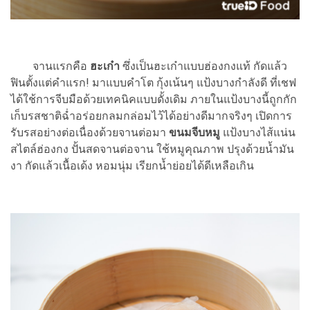
จานแรกคือ
ฮะเก๋า
ซึ่งเป็นฮะเก๋าแบบฮ่องกงแท้ กัดแล้ว
ฟินตั้งแต่คำแรก! มาแบบคำโต กุ้งเน้นๆ แป้งบางกำลังดี ที่เชฟ
ได้ใช้การจีบมือด้วยเทคนิคแบบดั้งเดิม ภายในแป้งบางนี้ถูกกัก
เก็บรสชาติฉ่ำอร่อยกลมกล่อมไว้ได้อย่างดีมากจริงๆ เปิดการ
รับรสอย่างต่อเนื่องด้วยจานต่อมา
ขนมจีบหมู
แป้งบางไส้แน่น
สไตล์ฮ่องกง ปั้นสดจานต่อจาน ใช้หมูคุณภาพ ปรุงด้วยน้ำมัน
งา กัดแล้วเนื้อเด้ง หอมนุ่ม เรียกน้ำย่อยได้ดีเหลือเกิน