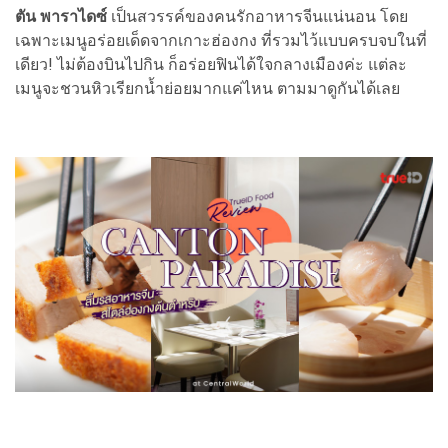
ตัน พาราไดซ์
เป็นสวรรค์ของคนรักอาหารจีนแน่นอน โดย
เฉพาะเมนูอร่อยเด็ดจากเกาะฮ่องกง ที่รวมไว้แบบครบจบในที่
เดียว! ไม่ต้องบินไปกิน ก็อร่อยฟินได้ใจกลางเมืองค่ะ แต่ละ
เมนูจะชวนหิวเรียกน้ำย่อยมากแค่ไหน ตามมาดูกันได้เลย