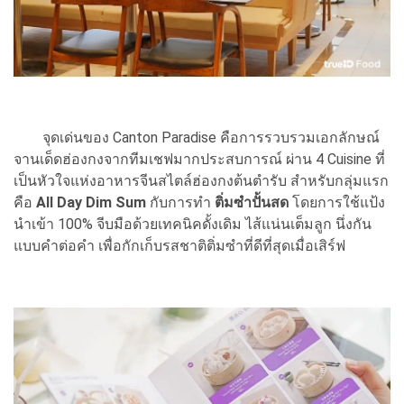
จุดเด่นของ Canton Paradise คือการรวบรวมเอกลักษณ์
จานเด็ดฮ่องกงจากทีมเชฟมากประสบการณ์ ผ่าน 4 Cuisine ที่
เป็นหัวใจแห่งอาหารจีนสไตล์ฮ่องกงต้นตำรับ สำหรับกลุ่มแรก
คือ
All Day Dim Sum
กับการทำ
ติ่มซำปั้นสด
โดยการใช้แป้ง
นำเข้า 100% จีบมือด้วยเทคนิคดั้งเดิม ไส้แน่นเต็มลูก นึ่งกัน
แบบคำต่อคำ เพื่อกักเก็บรสชาติติ่มซำที่ดีที่สุดเมื่อเสิร์ฟ