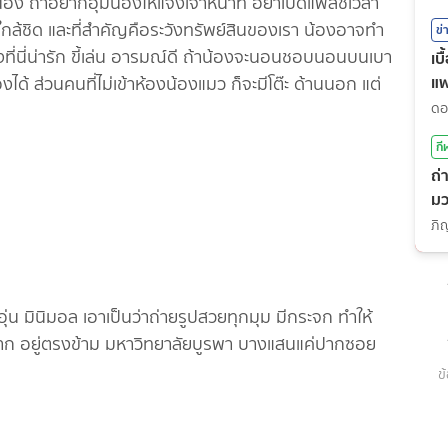
 ถ้าอยากอุ้มน้องให้แจ้งเจ้าหน้าที่ อย่าเปิดแฟลชเวลา
างใกล้ชิด และที่สำคัญคือระวังทรัพย์สินของเรา น้องอาจทำ
ข่
ี่นี่น่ารัก ขี้เล่น อารมณ์ดี ถ้าน้องจะนอนชอบนอนบนเบาะ
เบ
แ
้ ส่วนคนที่ไม่เข้าห้องน้องแมว ก็จะมีโต๊ะ ด้านนอก แต่
กี
ถ่
มว
(7
่น มินิมอล เอาเป็นว่าถ่ายรูปสวยทุกมุม มีกระจก ทำให้
่อยาก อยู่ตรงข้าม มหาวิทยาลัยบูรพา บางแสนแค่ปากซอย
ข