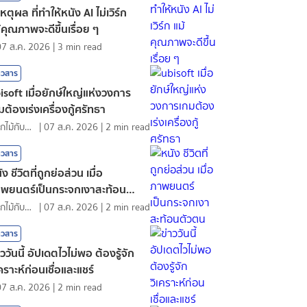
เหตุผล ที่ทำให้หนัง AI ไม่เวิร์ก
้คุณภาพจะดีขึ้นเรื่อย ๆ
07 ส.ค. 2026
|
3
min read
าวสาร
isoft เมื่อยักษ์ใหญ่แห่งวงการ
มต้องเร่งเครื่องกู้ศรัทธา
ดอกไม้กับสายน้ำ
|
07 ส.ค. 2026
|
2
min read
าวสาร
ัง ชีวิตที่ถูกย่อส่วน เมื่อ
พยนตร์เป็นกระจกเงาสะท้อนตัว
น
ดอกไม้กับสายน้ำ
|
07 ส.ค. 2026
|
2
min read
าวสาร
าววันนี้ อัปเดตไวไม่พอ ต้องรู้จัก
เคราะห์ก่อนเชื่อและแชร์
07 ส.ค. 2026
|
2
min read