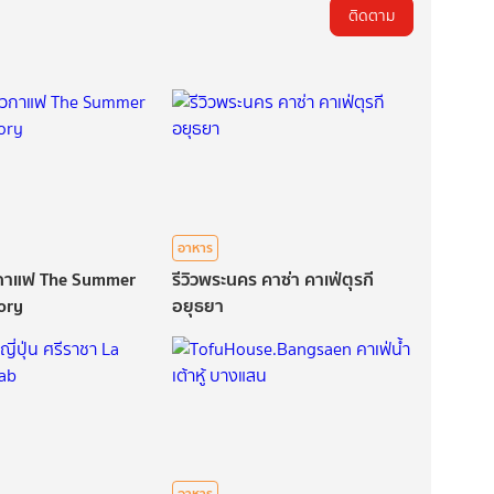
ติดตาม
อาหาร
่วกาแฟ The Summer
รีวิวพระนคร คาซ่า คาเฟ่ตุรกี
ory
อยุธยา
อาหาร