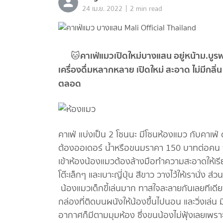
|
24 เม.ย. 2022
2 min read
คาเฟ่แมวเปิดใหม่บางแสน อยู่หน้าม.บูรพ
🐱
เครื่องดื่มหลากหลาย เปิดใหม่ สะอาด ไม่มีกล
ตลอด
คาเฟ่ แบ่งเป็น 2 โซนนะ มีโซนห้องแมว กับคาเฟ่ 
ต้องออเดอร์ น้ำหรือขนมราคา 150 บาทต่อคน จะ
เข้าห้องน้องแมวต้องล้างมือทำความสะอาดให้เรี
โต๊ะเล็กๆ และเบาะญี่ปุ่น สีขาว วางไว้ให้เรานั่ง ส
น้องแมวเด็กขี้เล่นมาก ทาสใจละลายกันเลยทีเดีย
กล่องที่ติดบนผนังให้น้องขึ้นไปนอน และวิ่งเล่น
อากาศก็มีตามมุมห้อง ซึ่งขนน้องไม่ฟุ้งเลยเพราะ