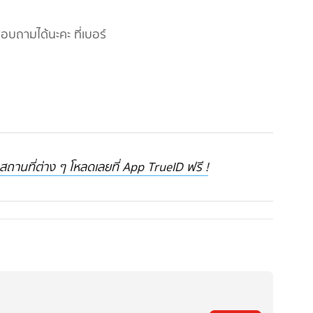
อบถามได้นะคะ ที่เบอร์
านที่ต่าง ๆ โหลดเลยที่ App TrueID ฟรี !