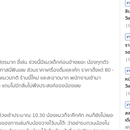
ข่
สิ
วิ
|
ข่
รา
ร
|
ิตรมาก ขี้เล่น ช่วงนี้มีแมวเด็กค่อนข้างเยอะ น้องทุกตัว
าสนี่ฟินเลย ส่วนราคาเครื่องดื่มและเค้ก ราคาตั้งแต่ 80 -
ข่
าแมวปกติ ร้านนี้ใหม่ และสะอาดมาก พนักงานเข้ามา
หน
ถมไม่มีกลิ่นไม่พึงประสงค์ของน้องเลย
วิ
|
ข่
สล
ช่วงเช้าประมาณ 10.30 น้องแมวก็จะคึกคัก คนก็ยังไม่เยอะ
เด
ียบของการเล่นกับน้องวางไว้บนโต๊ะ ว่าอย่ารบกวนน้องใน
W