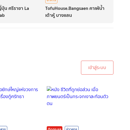
่ปุ่น ศรีราชา La
TofuHouse.Bangsaen คาเฟ่น้ำ
Lab
เต้าหู้ บางแสน
ะบบเพื่อทำการคอมเม้นต์
เข้าสู่ระบบ
วสาร
ติดกระแส
ข่าวสาร