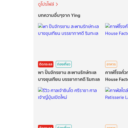
ดูโปรไฟล์
บทความอื่นๆจาก Ying
ติดกระแส
ท่องเที่ยว
อาหาร
พา ปั่นจักรยาน สะพานรักษ์ทะเล
คาเฟ่โรงคั
บางขุนเทียน บรรยากาศดี ริมทะเล
House Fact
ติดกระแส
ท่องเที่ยว
อาหาร